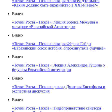
«Точки Роста – Псков»: лекция Алексея Дзерманта
«Каким должно быть евразийство в XXI-м веке?»
Видео
«Точки Роста – Псков»: лекция Бориса Межуева о
метафоре «Евразийской Атлантиды»
Видео
«Точки Роста – Псков»: лекция Фёдора Гайды
«Евразийский союз: история, опрокинутая в будущее»
Видео
«Точки Роста – Псков»: Лекция Александра Гущина о
будущем Евразийской интеграции
Видео
«Точки Роста – Псков»: доклад Дмитрия Евстафьева и
экспертная дискуссия
Видео
«Точки Роста – Псков»: видеоприветствие сенатора