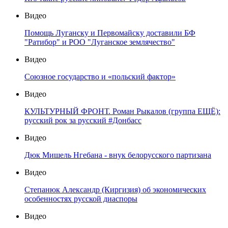
Видео
Помощь Луганску и Первомайску доставили БФ
"Ратибор" и РОО "Луганское землячество"
Видео
Союзное государство и «польский фактор»
Видео
КУЛЬТУРНЫЙ ФРОНТ. Роман Рыкалов (группа ЕЩЁ):
русский рок за русский #Донбасс
Видео
Дюк Мишель Нгебана - внук белорусского партизана
Видео
Степанюк Александр (Киргизия) об экономических
особенностях русской диаспоры
Видео