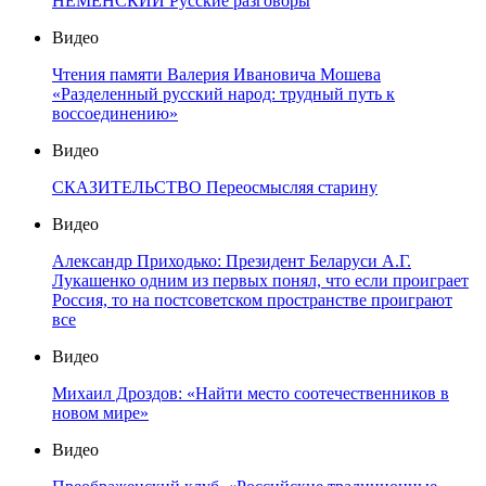
НЕМЕНСКИЙ Русские разговоры
Видео
Чтения памяти Валерия Ивановича Мошева
«Разделенный русский народ: трудный путь к
воссоединению»
Видео
СКАЗИТЕЛЬСТВО Переосмысляя старину
Видео
Александр Приходько: Президент Беларуси А.Г.
Лукашенко одним из первых понял, что если проиграет
Россия, то на постсоветском пространстве проиграют
все
Видео
Михаил Дроздов: «Найти место соотечественников в
новом мире»
Видео