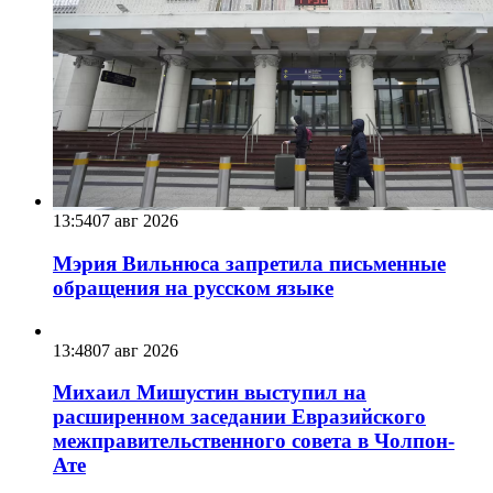
13:54
07 авг 2026
Мэрия Вильнюса запретила письменные
обращения на русском языке
13:48
07 авг 2026
Михаил Мишустин выступил на
расширенном заседании Евразийского
межправительственного совета в Чолпон-
Ате