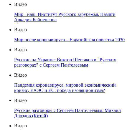
Видео
Мир - наш. Институт Русского зарубежья. Памяти
Аркадия Бейненсона
Видео
Мир после коронавируса – Евразийская повестка 2030
Видео
Русские на Украине: Виктор Шестаков в "Русских
разговорах" с Сергеем Пантелеевым
Видео
Пандемия коронавируса, мировой экономический
кризис, ЕАЭС и ЕС: победа изоляционизма?
Видео
Русские разговоры с Сергеем Пантелеевым: Михаил
Дроздов (Китай)
Видео