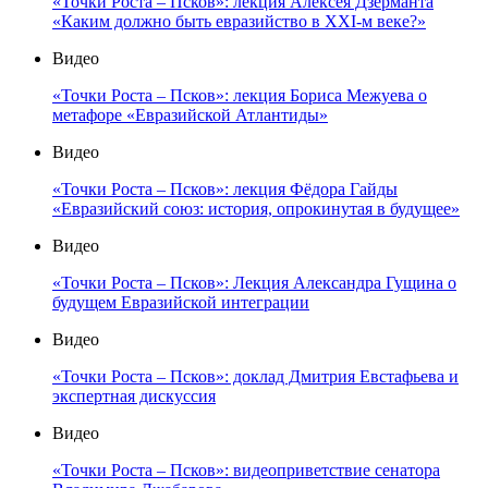
«Точки Роста – Псков»: лекция Алексея Дзерманта
«Каким должно быть евразийство в XXI-м веке?»
Видео
«Точки Роста – Псков»: лекция Бориса Межуева о
метафоре «Евразийской Атлантиды»
Видео
«Точки Роста – Псков»: лекция Фёдора Гайды
«Евразийский союз: история, опрокинутая в будущее»
Видео
«Точки Роста – Псков»: Лекция Александра Гущина о
будущем Евразийской интеграции
Видео
«Точки Роста – Псков»: доклад Дмитрия Евстафьева и
экспертная дискуссия
Видео
«Точки Роста – Псков»: видеоприветствие сенатора