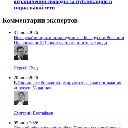
ограничения свободы за публикацию в
социальной сети
Комментарии экспертов
31 июл 2026
Не случайно противники единства Беларуси и России и
Православной Церкви часто одни и те же люди
Сергей Лущ
20 июл 2026
В Европе все больше формируются разные понимания
«проекта Украина»
Дмитрий Евстафьев
09 июн 2026
Лущ: об убедительной победе Пашиняна на выборах я