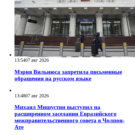
13:54
07 авг 2026
Мэрия Вильнюса запретила письменные
обращения на русском языке
13:48
07 авг 2026
Михаил Мишустин выступил на
расширенном заседании Евразийского
межправительственного совета в Чолпон-
Ате