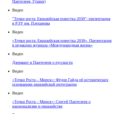
Пантелеев, Гущин)
Видео
"Точки роста: Евразийская повестка 2030": презентация
в РЭУ им. Плеханова
Видео
«Точки роста: Евразийская повестка 2030». Презентация
в редакции журнала «Международная жизнь»
Видео
Дзермант и Пантелеев о русскости
Видео
«Точки Роста – Минск»: Фёдор Гайда об исторических
основаниях евразийской интеграции
Видео
«Точки Роста – Минск»: Сергей Пантелеев о
национализме и евразийстве