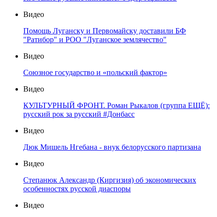
Видео
Помощь Луганску и Первомайску доставили БФ
"Ратибор" и РОО "Луганское землячество"
Видео
Союзное государство и «польский фактор»
Видео
КУЛЬТУРНЫЙ ФРОНТ. Роман Рыкалов (группа ЕЩЁ):
русский рок за русский #Донбасс
Видео
Дюк Мишель Нгебана - внук белорусского партизана
Видео
Степанюк Александр (Киргизия) об экономических
особенностях русской диаспоры
Видео