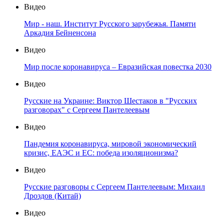
Видео
Мир - наш. Институт Русского зарубежья. Памяти
Аркадия Бейненсона
Видео
Мир после коронавируса – Евразийская повестка 2030
Видео
Русские на Украине: Виктор Шестаков в "Русских
разговорах" с Сергеем Пантелеевым
Видео
Пандемия коронавируса, мировой экономический
кризис, ЕАЭС и ЕС: победа изоляционизма?
Видео
Русские разговоры с Сергеем Пантелеевым: Михаил
Дроздов (Китай)
Видео