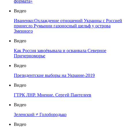
формата»
Видео
Иваненко:Охлаждение отношений Украины с Россией
принесло Румынии газоносный шельф у острова
Змеиного
Видео
Как Россия завоёвывала и осваивала Северное
Причерноморье
Видео
Президентские выборы на Украине-2019
Видео
ГТРК ЛНР. Мнение. Сергей Пантелеев
Видео
Зеленский ≠ Голобородько
Видео