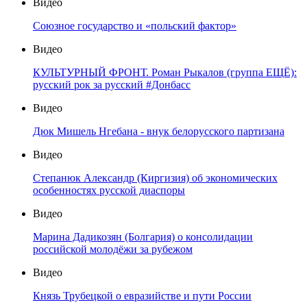
Видео
Союзное государство и «польский фактор»
Видео
КУЛЬТУРНЫЙ ФРОНТ. Роман Рыкалов (группа ЕЩЁ):
русский рок за русский #Донбасс
Видео
Дюк Мишель Нгебана - внук белорусского партизана
Видео
Степанюк Александр (Киргизия) об экономических
особенностях русской диаспоры
Видео
Марина Дадикозян (Болгария) о консолидации
российской молодёжи за рубежом
Видео
Князь Трубецкой о евразийстве и пути России