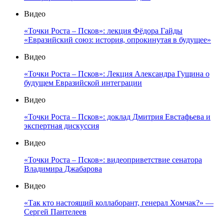
Видео
«Точки Роста – Псков»: лекция Фёдора Гайды
«Евразийский союз: история, опрокинутая в будущее»
Видео
«Точки Роста – Псков»: Лекция Александра Гущина о
будущем Евразийской интеграции
Видео
«Точки Роста – Псков»: доклад Дмитрия Евстафьева и
экспертная дискуссия
Видео
«Точки Роста – Псков»: видеоприветствие сенатора
Владимира Джабарова
Видео
«Так кто настоящий коллаборант, генерал Хомчак?» —
Сергей Пантелеев