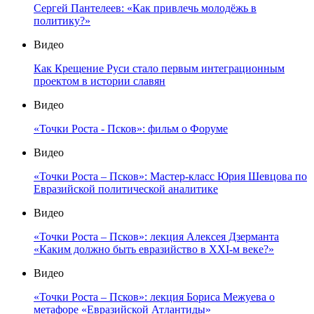
Сергей Пантелеев: «Как привлечь молодёжь в
политику?»
Видео
Как Крещение Руси стало первым интеграционным
проектом в истории славян
Видео
«Точки Роста - Псков»: фильм о Форуме
Видео
«Точки Роста – Псков»: Мастер-класс Юрия Шевцова по
Евразийской политической аналитике
Видео
«Точки Роста – Псков»: лекция Алексея Дзерманта
«Каким должно быть евразийство в XXI-м веке?»
Видео
«Точки Роста – Псков»: лекция Бориса Межуева о
метафоре «Евразийской Атлантиды»