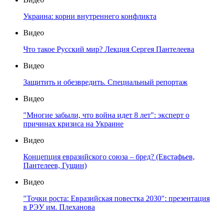
Украина: корни внутреннего конфликта
Видео
Что такое Русский мир? Лекция Сергея Пантелеева
Видео
Защитить и обезвредить. Специальный репортаж
Видео
"Многие забыли, что война идет 8 лет": эксперт о
причинах кризиса на Украине
Видео
Концепция евразийского союза – бред? (Евстафьев,
Пантелеев, Гущин)
Видео
"Точки роста: Евразийская повестка 2030": презентация
в РЭУ им. Плеханова