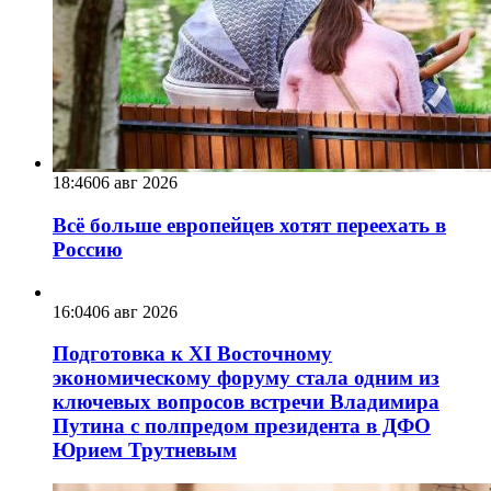
18:46
06 авг 2026
Всё больше европейцев хотят переехать в
Россию
16:04
06 авг 2026
Подготовка к XI Восточному
экономическому форуму стала одним из
ключевых вопросов встречи Владимира
Путина с полпредом президента в ДФО
Юрием Трутневым