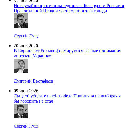
31 июл 2026
Не случайно противники единства Беларуси и России и
Православной Церкви часто одни и те же люди
Сергей Лущ
20 июл 2026
В Европе все больше формируются разные понимания
«проекта Украина»
Дмитрий Евстафьев
09 июн 2026
Лущ: об убедительной победе Пашиняна на выборах я
бы говорить не стал
Сергей Лущ