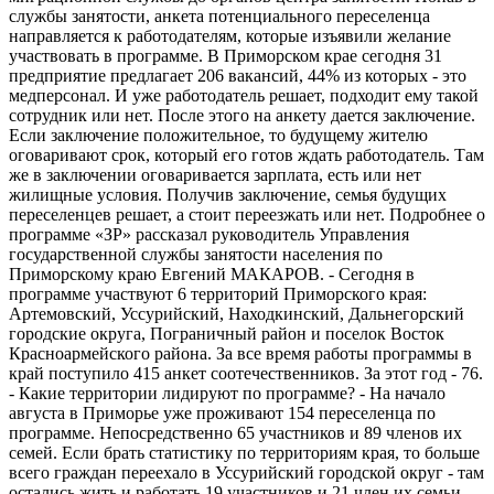
службы занятости, анкета потенциального переселенца
направляется к работодателям, которые изъявили желание
участвовать в программе. В Приморском крае сегодня 31
предприятие предлагает 206 вакансий, 44% из которых - это
медперсонал. И уже работодатель решает, подходит ему такой
сотрудник или нет. После этого на анкету дается заключение.
Если заключение положительное, то будущему жителю
оговаривают срок, который его готов ждать работодатель. Там
же в заключении оговаривается зарплата, есть или нет
жилищные условия. Получив заключение, семья будущих
переселенцев решает, а стоит переезжать или нет. Подробнее о
программе «ЗР» рассказал руководитель Управления
государственной службы занятости населения по
Приморскому краю Евгений МАКАРОВ. - Сегодня в
программе участвуют 6 территорий Приморского края:
Артемовский, Уссурийский, Находкинский, Дальнегорский
городские округа, Пограничный район и поселок Восток
Красноармейского района. За все время работы программы в
край поступило 415 анкет соотечественников. За этот год - 76.
- Какие территории лидируют по программе? - На начало
августа в Приморье уже проживают 154 переселенца по
программе. Непосредственно 65 участников и 89 членов их
семей. Если брать статистику по территориям края, то больше
всего граждан переехало в Уссурийский городской округ - там
остались жить и работать 19 участников и 21 член их семьи.