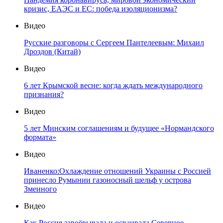
кризис, ЕАЭС и ЕС: победа изоляционизма?
Видео
Русские разговоры с Сергеем Пантелеевым: Михаил
Дроздов (Китай)
Видео
6 лет Крымской весне: когда ждать международного
признания?
Видео
5 лет Минским соглашениям и будущее «Нормандского
формата»
Видео
Иваненко:Охлаждение отношений Украины с Россией
принесло Румынии газоносный шельф у острова
Змеиного
Видео
Как Россия завоёвывала и осваивала Северное