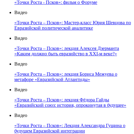
«Точки Роста - Псков»: фильм о Форуме
Видео
«Точки Роста – Псков»: Мастер-класс Юрия Шевцова по
Евразийской политической аналитике
Видео
«Точки Роста – Псков»: лекция Алексея Дзерманта
«Каким должно быть евразийство в XXI-м веке?»
Видео
«Точки Роста – Псков»: лекция Бориса Межуева о
метафоре «Евразийской Атлантиды»
Видео
«Точки Роста – Псков»: лекция Фёдора Гайды
«Евразийский союз: история, опрокинутая в будущее»
Видео
«Точки Роста – Псков»: Лекция Александра Гущина о
будущем Евразийской интеграции