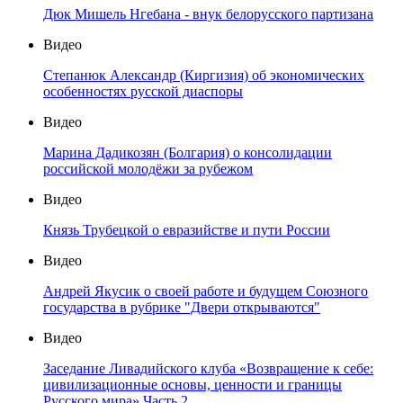
Дюк Мишель Нгебана - внук белорусского партизана
Видео
Степанюк Александр (Киргизия) об экономических
особенностях русской диаспоры
Видео
Марина Дадикозян (Болгария) о консолидации
российской молодёжи за рубежом
Видео
Князь Трубецкой о евразийстве и пути России
Видео
Андрей Якусик о своей работе и будущем Союзного
государства в рубрике "Двери открываются"
Видео
Заседание Ливадийского клуба «Возвращение к себе:
цивилизационные основы, ценности и границы
Русского мира» Часть 2.