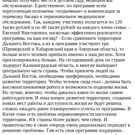
началах получают место в детском саду, медицинское
обслуживание. Единственное, по программе всем
переселенцам положены «подъемные» и компенсация за
перевозку багажа и первоначальное медицинское
обследование. Так, каждому участнику полагается по 120
тысяч рублей и по 40 тысяч рублей на каждого члена семьи. -
Евгений Викторович, насколько эффективно реализуется
программа, на ваш взгляд? - Если сравнивать территории
Дальнего Востока, а их в программе участвуют три
(Приморский и Хабаровский края и Амурская область), то
больше всего человек прибыло именно в наш регион. Хотя
прогнозировалось больше. На сегодняшний день по стране
лидирует Калиниградская область, и многие выбирают
центральную часть страны. Чтобы привлечь людей на
Дальний Восток, необходимы преференции, необходимо
развитие территории. Чтобы человек сюда ехал - должна быть
высокооплачиваемая работа и возможность поднаема жилья.
Но лучше, конечно, чтобы давалось какое-то жилье самим
работодателем. И пока вопрос развития территории, создания
новых мест работы и доступность жилья не будет решена,
сложно ожидать ранее планируемого успеха от программы. В
Китае тоже есть проблема неравномерности населения
территории. Юг страны более развит, чем север. И
правительство в свою очередь очень рационально подходит к
решению проблемы. Там есть своя программа поддержки -