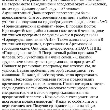
На втором месте Находкинский городской округ - 39 человек,
потом идет Дальнегорский округ - 37 человек.
Администрацией Дальнегорска переселенцам были
предоставлены благоустроенные квартиры, а работу все
участники получили на градообразующем предприятии - ЗАО
«Горно-химический комбинат «Бор». В поселке Восток
Красноармейского района нашли свое место 6 человек, двое
участников программы получили жилье и работу в ОАО
«Горнорудная компания «АИР». Также жилье получили и 8
участников программы, переехавшие в Артемовский
городской округ. Они были трудоустроены в ЗАО СТНПЦ
«Подгородненский». В Пограничный район приехали 7
человек, это 3 участника и 4 члена семей. - С какими
трудностями столкнулись при реализации программы? -
Полностью реализовать программу, как хотелось бы, не
удалось. Первая проблема, с которой столкнулись - это
жилищная. Не каждый работодатель готов предоставить
жилье. Некоторые работодатели готовы предоставлять
временное жилье, но и их немного. Плюс еще один момент -
среди едущих не так много высококвалифицированных
специалистов, что в свою очередь сказывается и на
предлагаемой зарплате. - Какие-либо льготы участникам
программы предоставляются? - Каких-то особых льгот у
переселенцев нет. Получив гражданство, они на общих