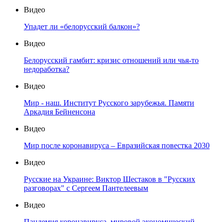
Видео
Упадет ли «белорусский балкон»?
Видео
Белорусский гамбит: кризис отношений или чья-то
недоработка?
Видео
Мир - наш. Институт Русского зарубежья. Памяти
Аркадия Бейненсона
Видео
Мир после коронавируса – Евразийская повестка 2030
Видео
Русские на Украине: Виктор Шестаков в "Русских
разговорах" с Сергеем Пантелеевым
Видео
Пандемия коронавируса, мировой экономический