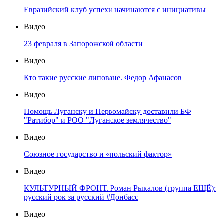
Евразийский клуб успехи начинаются с инициативы
Видео
23 февраля в Запорожской области
Видео
Кто такие русские липоване. Федор Афанасов
Видео
Помощь Луганску и Первомайску доставили БФ
"Ратибор" и РОО "Луганское землячество"
Видео
Союзное государство и «польский фактор»
Видео
КУЛЬТУРНЫЙ ФРОНТ. Роман Рыкалов (группа ЕЩЁ):
русский рок за русский #Донбасс
Видео