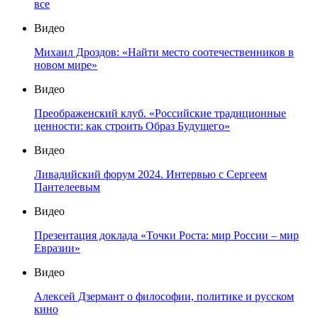
все
Видео
Михаил Дроздов: «Найти место соотечественников в
новом мире»
Видео
Преображенский клуб. «Российские традиционные
ценности: как строить Образ Будущего»
Видео
Ливадийский форум 2024. Интервью с Сергеем
Пантелеевым
Видео
Презентация доклада «Точки Роста: мир России – мир
Евразии»
Видео
Алексей Дзермант о философии, политике и русском
кино