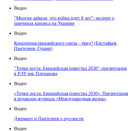
Видео
"Многие забыли, что война идет 8 лет": эксперт о
причинах кризиса на Украине
Видео
Концепция евразийского союза – бред? (Евстафьев,
Пантелеев, Гущин)
Видео
"Точки роста: Евразийская повестка 2030": презентация
в РЭУ им. Плеханова
Видео
«Точки роста: Евразийская повестка 2030». Презентация
в редакции журнала «Международная жизнь»
Видео
Дзермант и Пантелеев о русскости
Видео