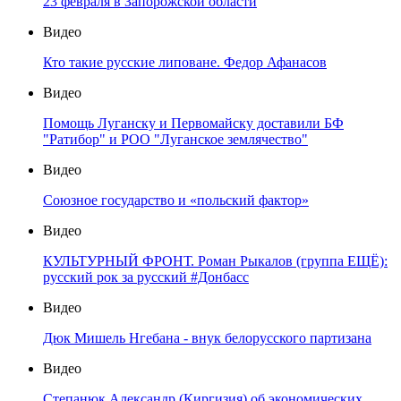
23 февраля в Запорожской области
Видео
Кто такие русские липоване. Федор Афанасов
Видео
Помощь Луганску и Первомайску доставили БФ
"Ратибор" и РОО "Луганское землячество"
Видео
Союзное государство и «польский фактор»
Видео
КУЛЬТУРНЫЙ ФРОНТ. Роман Рыкалов (группа ЕЩЁ):
русский рок за русский #Донбасс
Видео
Дюк Мишель Нгебана - внук белорусского партизана
Видео
Степанюк Александр (Киргизия) об экономических