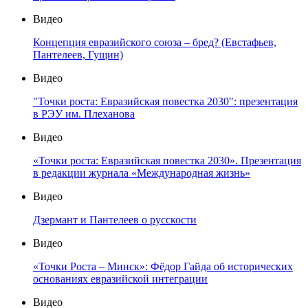
Видео
Концепция евразийского союза – бред? (Евстафьев,
Пантелеев, Гущин)
Видео
"Точки роста: Евразийская повестка 2030": презентация
в РЭУ им. Плеханова
Видео
«Точки роста: Евразийская повестка 2030». Презентация
в редакции журнала «Международная жизнь»
Видео
Дзермант и Пантелеев о русскости
Видео
«Точки Роста – Минск»: Фёдор Гайда об исторических
основаниях евразийской интеграции
Видео