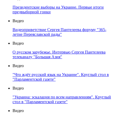
Президентские выборы на Украине. Первые итоги
предвыборной гонки
Видео
Видеоприветствие Сергея Пантелеева форуму "365-
летие Переяславской рады"
Видео
О русском зарубежье. Интервью Сергея Пантелеева
телеканалу "Большая Азия"
Видео
"Что ждёт русский язык на Украине". Круглый стол в
"Парламентской газете"
Видео
"Украина: эскалация по всем направлениям". Круглый
стол в "Парламентской газете"
Видео