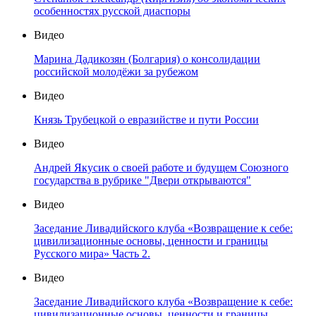
особенностях русской диаспоры
Видео
Марина Дадикозян (Болгария) о консолидации
российской молодёжи за рубежом
Видео
Князь Трубецкой о евразийстве и пути России
Видео
Андрей Якусик о своей работе и будущем Союзного
государства в рубрике "Двери открываются"
Видео
Заседание Ливадийского клуба «Возвращение к себе:
цивилизационные основы, ценности и границы
Русского мира» Часть 2.
Видео
Заседание Ливадийского клуба «Возвращение к себе:
цивилизационные основы, ценности и границы