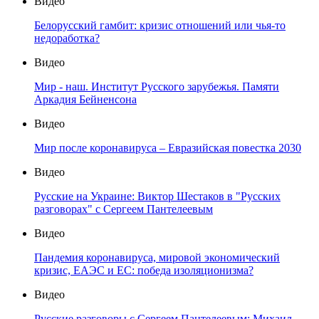
Видео
Белорусский гамбит: кризис отношений или чья-то
недоработка?
Видео
Мир - наш. Институт Русского зарубежья. Памяти
Аркадия Бейненсона
Видео
Мир после коронавируса – Евразийская повестка 2030
Видео
Русские на Украине: Виктор Шестаков в "Русских
разговорах" с Сергеем Пантелеевым
Видео
Пандемия коронавируса, мировой экономический
кризис, ЕАЭС и ЕС: победа изоляционизма?
Видео
Русские разговоры с Сергеем Пантелеевым: Михаил