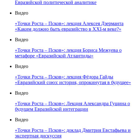
Евразийской политической аналитике
Видео
«Точки Роста – Псков»: лекция Алексея Дзерманта
«Каким должно быть евразийство в XXI-м веке?»
Видео
«Точки Роста – Псков»: лекция Бориса Межуева о
метафоре «Евразийской Атлантиды»
Видео
«Точки Роста – Псков»: лекция Фёдора Гайды
«Евразийский союз: история, опрокинутая в будущее»
Видео
«Точки Роста – Псков»: Лекция Александра Гущина о
будущем Евразийской интеграции
Видео
«Точки Роста – Псков»: доклад Дмитрия Евстафьева и
экспертная дискуссия