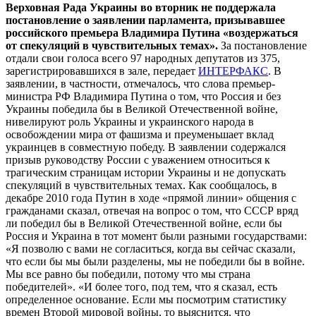
Верховная Рада Украины во вторник не поддержала
постановление о заявлении парламента, призывавшее
российского премьера Владимира Путина «воздержаться
от спекуляций в чувствительных темах».
За постановление
отдали свои голоса всего 97 народных депутатов из 375,
зарегистрировавшихся в зале, передает
ИНТЕРФАКС
. В
заявлении, в частности, отмечалось, что слова премьер-
министра РФ Владимира Путина о том, что Россия и без
Украины победила бы в Великой Отечественной войне,
нивелируют роль Украины и украинского народа в
освобождении мира от фашизма и преуменьшает вклад
украинцев в совместную победу. В заявлении содержался
призыв руководству России с уважением относиться к
трагическим страницам истории Украины и не допускать
спекуляций в чувствительных темах. Как сообщалось, в
декабре 2010 года Путин в ходе «прямой линии» общения с
гражданами сказал, отвечая на вопрос о том, что СССР вряд
ли победил бы в Великой Отечественной войне, если бы
Россия и Украина в тот момент были разными государствами:
«Я позволю с вами не согласиться, когда вы сейчас сказали,
что если бы мы были разделены, мы не победили бы в войне.
Мы все равно бы победили, потому что мы страна
победителей». «И более того, под тем, что я сказал, есть
определенное основание. Если мы посмотрим статистику
времен Второй мировой войны, то выяснится, что