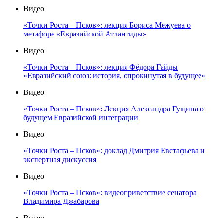
Видео
«Точки Роста – Псков»: лекция Бориса Межуева о
метафоре «Евразийской Атлантиды»
Видео
«Точки Роста – Псков»: лекция Фёдора Гайды
«Евразийский союз: история, опрокинутая в будущее»
Видео
«Точки Роста – Псков»: Лекция Александра Гущина о
будущем Евразийской интеграции
Видео
«Точки Роста – Псков»: доклад Дмитрия Евстафьева и
экспертная дискуссия
Видео
«Точки Роста – Псков»: видеоприветствие сенатора
Владимира Джабарова
Видео