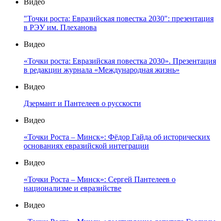
Видео
"Точки роста: Евразийская повестка 2030": презентация
в РЭУ им. Плеханова
Видео
«Точки роста: Евразийская повестка 2030». Презентация
в редакции журнала «Международная жизнь»
Видео
Дзермант и Пантелеев о русскости
Видео
«Точки Роста – Минск»: Фёдор Гайда об исторических
основаниях евразийской интеграции
Видео
«Точки Роста – Минск»: Сергей Пантелеев о
национализме и евразийстве
Видео