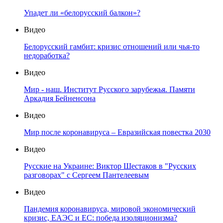
Упадет ли «белорусский балкон»?
Видео
Белорусский гамбит: кризис отношений или чья-то
недоработка?
Видео
Мир - наш. Институт Русского зарубежья. Памяти
Аркадия Бейненсона
Видео
Мир после коронавируса – Евразийская повестка 2030
Видео
Русские на Украине: Виктор Шестаков в "Русских
разговорах" с Сергеем Пантелеевым
Видео
Пандемия коронавируса, мировой экономический
кризис, ЕАЭС и ЕС: победа изоляционизма?