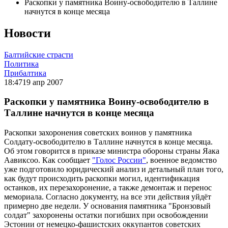
Раскопки у памятника Воину-освободителю в Таллине
начнутся в конце месяца
Новости
Балтийские страсти
Политика
Прибалтика
18:47
19 апр 2007
Раскопки у памятника Воину-освободителю в
Таллине начнутся в конце месяца
Раскопки захоронения советских воинов у памятника
Солдату-освободителю в Таллине начнутся в конце месяца.
Об этом говорится в приказе министра обороны страны Яака
Аавиксоо. Как сообщает
"Голос России"
, военное ведомство
уже подготовило юридический анализ и детальный план того,
как будут происходить раскопки могил, идентификация
останков, их перезахоронение, а также демонтаж и перенос
мемориала. Согласно документу, на все эти действия уйдёт
примерно две недели. У основания памятника "Бронзовый
солдат" захоронены остатки погибших при освобождении
Эстонии от немецко-фашистских оккупантов советских