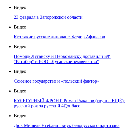
Видео
23 февраля в Запорожской области
Видео
Кто такие русские липоване. Федор Афанасов
Видео
Помощь Луганску и Первомайску доставили БФ
"Ратибор" и РОО "Луганское землячество"
Видео
Союзное государство и «польский фактор»
Видео
КУЛЬТУРНЫЙ ФРОНТ. Роман Рыкалов (группа ЕЩЁ):
русский рок за русский #Донбасс
Видео
Дюк Мишель Нгебана - внук белорусского партизана