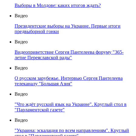
Выборы в Молдове: каких итогов ждать?
Видео
Президентские выборы на Украине. Первые итоги
предвыборной гонки
Видео
Видеоприветствие Сергея Пантелеева форуму "365-
летие Переяславской рады"
Видео
О русском зарубежье. Интервью Сергея Пантелеева
телеканалу "Большая Азия"
Видео
"Что ждёт русский язык на Украине". Круглый стол в
"Парламентской газете"
Видео
"Украина: эскалация по всем направлениям". Круглый
стол в "Парламентской газете"