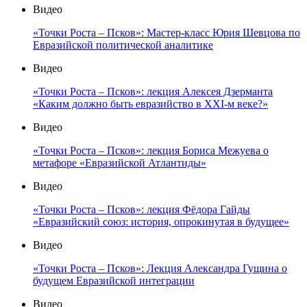
Видео
«Точки Роста – Псков»: Мастер-класс Юрия Шевцова по
Евразийской политической аналитике
Видео
«Точки Роста – Псков»: лекция Алексея Дзерманта
«Каким должно быть евразийство в XXI-м веке?»
Видео
«Точки Роста – Псков»: лекция Бориса Межуева о
метафоре «Евразийской Атлантиды»
Видео
«Точки Роста – Псков»: лекция Фёдора Гайды
«Евразийский союз: история, опрокинутая в будущее»
Видео
«Точки Роста – Псков»: Лекция Александра Гущина о
будущем Евразийской интеграции
Видео