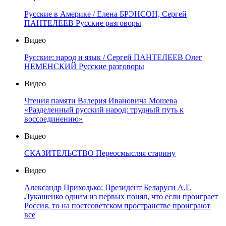
Русские в Америке / Елена БРЭНСОН, Сергей
ПАНТЕЛЕЕВ Русские разговоры
Видео
Русские: народ и язык / Сергей ПАНТЕЛЕЕВ Олег
НЕМЕНСКИЙ Русские разговоры
Видео
Чтения памяти Валерия Ивановича Мошева
«Разделенный русский народ: трудный путь к
воссоединению»
Видео
СКАЗИТЕЛЬСТВО Переосмысляя старину
Видео
Александр Приходько: Президент Беларуси А.Г.
Лукашенко одним из первых понял, что если проиграет
Россия, то на постсоветском пространстве проиграют
все