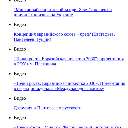
"Многие забыли, что война идет 8 лет": эксперт о
причинах кризиса на Украине
Видео
Концепция евразийского союза – бред? (Евстафьев,
Пантелеев, Гущин)
Видео
"Точки роста: Евразийская повестка 2030": презентация
в РЭУ им. Плеханова
Видео
«Точки роста: Евразийская повестка 2030». Презентация
в редакции журнала «Международная жизнь»
Видео
Дзермант и Пантелеев о русскости
Видео
«Точки Роста – Минск»: Фёдор Гайда об исторических