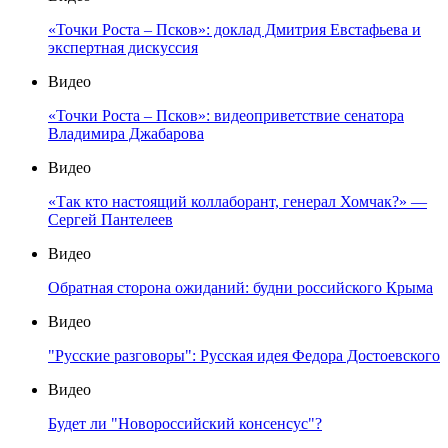
«Точки Роста – Псков»: доклад Дмитрия Евстафьева и
экспертная дискуссия
Видео
«Точки Роста – Псков»: видеоприветствие сенатора
Владимира Джабарова
Видео
«Так кто настоящий коллаборант, генерал Хомчак?» —
Сергей Пантелеев
Видео
Обратная сторона ожиданий: будни российского Крыма
Видео
"Русские разговоры": Русская идея Федора Достоевского
Видео
Будет ли "Новороссийский консенсус"?