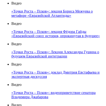
Видео
«Точки Роста – Псков»: лекция Бориса Межуева о
метафоре «Евразийской Атлантиды»
Видео
«Точки Роста – Псков»: лекция Фёдора Гайды
«Евразийский союз: история, опрокинутая в будущее»
Видео
«Точки Роста – Псков»: Лекция Александра Гущина о
будущем Евразийской интеграции
Видео
«Точки Роста – Псков»: доклад Дмитрия Евстафьева и
экспертная дискуссия
Видео
«Точки Роста – Псков»: видеоприветствие сенатора
Владимира Джабарова
Видео