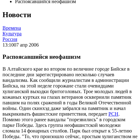
Распоясавшийся неофашизм
Новости
Времена
Культура
Россия
13:10
07 апр 2006
Распоясавшийся неофашизм
В Алтайского крае во втором по величине городе Бийске в
последние дни зарегистрировано несколько случаев
вандализма. Как сообщили журналистам в администрации
Бийска, на этой неделе горожане стали очевидцами
хулиганской выходки бритоголовых. Трое молодых людей в
кожаных куртках на глазах ветеранов осквернили памятник
павшим на полях сражений в годы Великой Отечественной
войны. Один скинхэд даже забрался на памятник и начал
выкрикивать фашистские приветствия, передает
РСН
.
Помимо этого ранее вандалы "порезвились" в городском
парке Победы. Здесь группа неофашистской молодежи
сломала 14 фонарных столбов. Парк был открыт к 55-летию
Победы. "То, что произошло сейчас, простым хулиганством не