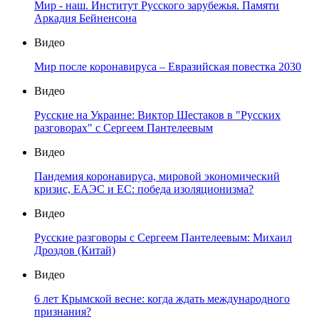
Мир - наш. Институт Русского зарубежья. Памяти
Аркадия Бейненсона
Видео
Мир после коронавируса – Евразийская повестка 2030
Видео
Русские на Украине: Виктор Шестаков в "Русских
разговорах" с Сергеем Пантелеевым
Видео
Пандемия коронавируса, мировой экономический
кризис, ЕАЭС и ЕС: победа изоляционизма?
Видео
Русские разговоры с Сергеем Пантелеевым: Михаил
Дроздов (Китай)
Видео
6 лет Крымской весне: когда ждать международного
признания?