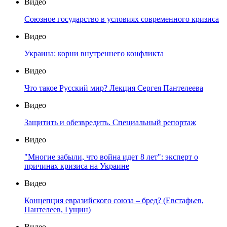
Видео
Союзное государство в условиях современного кризиса
Видео
Украина: корни внутреннего конфликта
Видео
Что такое Русский мир? Лекция Сергея Пантелеева
Видео
Защитить и обезвредить. Специальный репортаж
Видео
"Многие забыли, что война идет 8 лет": эксперт о
причинах кризиса на Украине
Видео
Концепция евразийского союза – бред? (Евстафьев,
Пантелеев, Гущин)
Видео