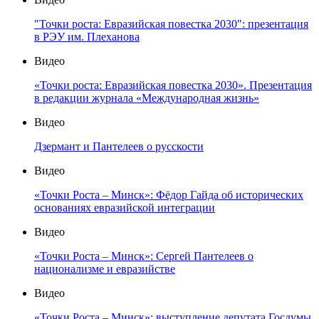
"Точки роста: Евразийская повестка 2030": презентация
в РЭУ им. Плеханова
Видео
«Точки роста: Евразийская повестка 2030». Презентация
в редакции журнала «Международная жизнь»
Видео
Дзермант и Пантелеев о русскости
Видео
«Точки Роста – Минск»: Фёдор Гайда об исторических
основаниях евразийской интеграции
Видео
«Точки Роста – Минск»: Сергей Пантелеев о
национализме и евразийстве
Видео
«Точки Роста – Минск»: выступление депутата Госдумы