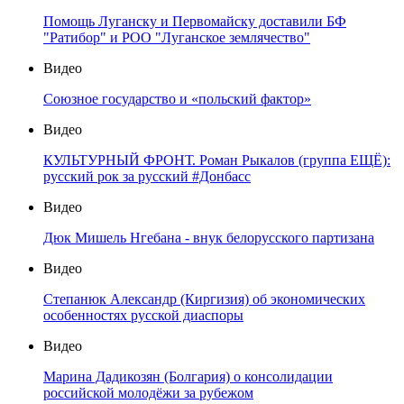
Помощь Луганску и Первомайску доставили БФ
"Ратибор" и РОО "Луганское землячество"
Видео
Союзное государство и «польский фактор»
Видео
КУЛЬТУРНЫЙ ФРОНТ. Роман Рыкалов (группа ЕЩЁ):
русский рок за русский #Донбасс
Видео
Дюк Мишель Нгебана - внук белорусского партизана
Видео
Степанюк Александр (Киргизия) об экономических
особенностях русской диаспоры
Видео
Марина Дадикозян (Болгария) о консолидации
российской молодёжи за рубежом