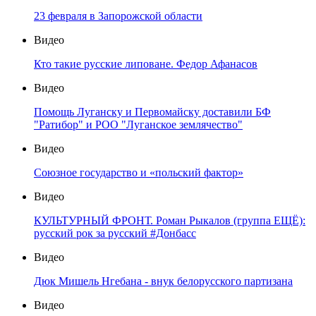
23 февраля в Запорожской области
Видео
Кто такие русские липоване. Федор Афанасов
Видео
Помощь Луганску и Первомайску доставили БФ
"Ратибор" и РОО "Луганское землячество"
Видео
Союзное государство и «польский фактор»
Видео
КУЛЬТУРНЫЙ ФРОНТ. Роман Рыкалов (группа ЕЩЁ):
русский рок за русский #Донбасс
Видео
Дюк Мишель Нгебана - внук белорусского партизана
Видео