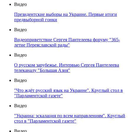
Видео
Президентские выборы на Украине. Первые итоги
предвыборной гонки
Видео
Видеоприветствие Сергея Пантелеева форуму "365-
летие Переяславской рады"
Видео
О русском зарубежье. Интервью Сергея Пантелеева
телеканалу "Большая Азия"
Видео
"Что ждёт русский язык на Украине". Круглый стол в
"Парламентской газете"
Видео
"Украина: эскалация по всем направлениям". Круглый
стол в "Парламентской газете"
Видео