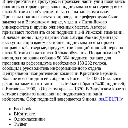
В центре Риги на тротуарах и проезжей части улиц появились
надписи, которые призывают подписываться за перевод всех
школ Латвии на обучение только на латышском языке.
Призывы подписываться за проведение референдума были
замечены в Верманском парке, у здания Латвийского
университета и других оживленных местах. Авторы
призывают поставить свои подписи в 1-й Рижской гимназии.
В начале июня лидер партии Visu Latvijai Райвис Дзинтарс
выступил с призывом активнее подписываться за проект
поправок к Сатверсме, предусматривающий полный перевод
школ Латвии на латышский язык обучения. По данным на 7
июня, за поправки собрано 50 304 подписи, однако для
проведения референдума необходимо 153 232 голоса,
сообщила руководитель информационного отдела
Центральной избирательной комиссии Кристине Берзиня.
Больше всего подписей собрано в Риге — 13 100. Остальные
регионы заметно отстают — в Лиепае собрано 2400 подписей,
в Елгаве — 1900, в Огрском крае — 1370. В Зилупском крае за
четыре недели за поправки не подписался ни один
избиратель. Сбор подписей завершается 9 июня.
rus.DELFI.lv
Facebook
ВКонтакте
Одноклассники
Twitter