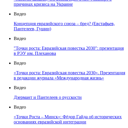
причинах кризиса на Украине
Видео
Концепция евразийского союза – бред? (Евстафьев,
Пантелеев, Гущин)
Видео
"Точки роста: Евразийская повестка 2030": презентация
в РЭУ им. Плеханова
Видео
«Точки роста: Евразийская повестка 2030». Презентация
в редакции журнала «Международная жизнь»
Видео
Дзермант и Пантелеев о русскости
Видео
«Точки Роста – Минск»: Фёдор Гайда об исторических
основаниях евразийской интеграции