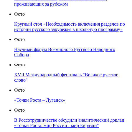
проживающих за рубежом
Фото
Круглый стол «Необходимость включения разделов по
истории русского зарубежья в школьную программу»
Фото
Научный форум Всемирного Русского Народного
Собора
Фото
XVII Международный фестиваль "Великое русское
слово"
Фото
«Точки Роста – Луганск»
Фото
В Россотрудничестве обсудили аналитический доклад
«Точки Роста: мир России - мир Евразии"