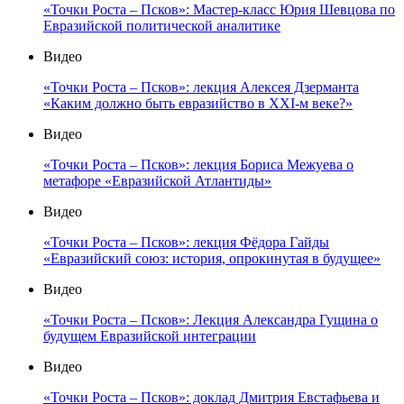
«Точки Роста – Псков»: Мастер-класс Юрия Шевцова по
Евразийской политической аналитике
Видео
«Точки Роста – Псков»: лекция Алексея Дзерманта
«Каким должно быть евразийство в XXI-м веке?»
Видео
«Точки Роста – Псков»: лекция Бориса Межуева о
метафоре «Евразийской Атлантиды»
Видео
«Точки Роста – Псков»: лекция Фёдора Гайды
«Евразийский союз: история, опрокинутая в будущее»
Видео
«Точки Роста – Псков»: Лекция Александра Гущина о
будущем Евразийской интеграции
Видео
«Точки Роста – Псков»: доклад Дмитрия Евстафьева и