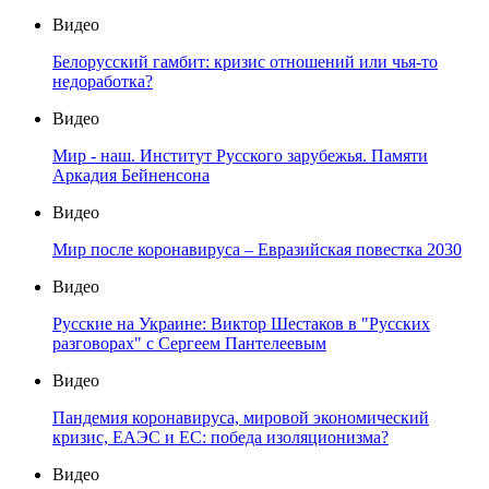
Видео
Белорусский гамбит: кризис отношений или чья-то
недоработка?
Видео
Мир - наш. Институт Русского зарубежья. Памяти
Аркадия Бейненсона
Видео
Мир после коронавируса – Евразийская повестка 2030
Видео
Русские на Украине: Виктор Шестаков в "Русских
разговорах" с Сергеем Пантелеевым
Видео
Пандемия коронавируса, мировой экономический
кризис, ЕАЭС и ЕС: победа изоляционизма?
Видео