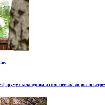
ссию
 форуму стала одним из ключевых вопросов встре