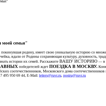
емьи"
 моей семьи"
гда покинувшая родину, имеет свою уникальную историю со мно
ейка, вдали от Родины сохраняющая культуру, духовность, трад
ВАШУ ИСТОРИЮ
узнать истории их семей. Расскажите
— в 
ЛАВНЫХ
ПОЕЗДКА В МОСКВУ.
победителей ждет
Конк
ских соотечественников, Московского дома соотечественников и
7 495 950 69 44, E-Mail:
letters@ruvr.ru
,
postru@ruvr.ru