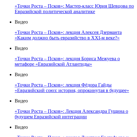
«Точки Роста – Псков»: Мастер-класс Юрия Шевцова по
Евразийской политической аналитике
Видео
«Точки Роста – Псков»: лекция Алексея Дзерманта
«Каким должно быть евразийство в XXI-м веке?»
Видео
«Точки Роста – Псков»: лекция Бориса Межуева о
метафоре «Евразийской Атлантиды»
Видео
«Точки Роста – Псков»: лекция Фёдора Гайды
«Евразийский союз: история, опрокинутая в будущее»
Видео
«Точки Роста – Псков»: Лекция Александра Гущина о
будущем Евразийской интеграции
Видео