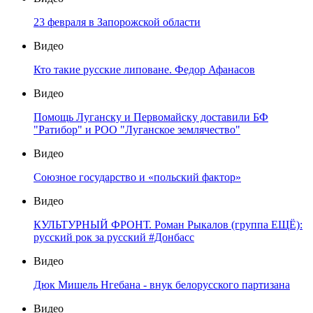
23 февраля в Запорожской области
Видео
Кто такие русские липоване. Федор Афанасов
Видео
Помощь Луганску и Первомайску доставили БФ
"Ратибор" и РОО "Луганское землячество"
Видео
Союзное государство и «польский фактор»
Видео
КУЛЬТУРНЫЙ ФРОНТ. Роман Рыкалов (группа ЕЩЁ):
русский рок за русский #Донбасс
Видео
Дюк Мишель Нгебана - внук белорусского партизана
Видео