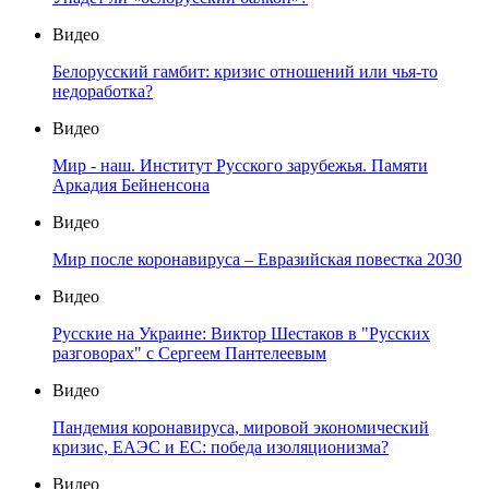
Видео
Белорусский гамбит: кризис отношений или чья-то
недоработка?
Видео
Мир - наш. Институт Русского зарубежья. Памяти
Аркадия Бейненсона
Видео
Мир после коронавируса – Евразийская повестка 2030
Видео
Русские на Украине: Виктор Шестаков в "Русских
разговорах" с Сергеем Пантелеевым
Видео
Пандемия коронавируса, мировой экономический
кризис, ЕАЭС и ЕС: победа изоляционизма?
Видео