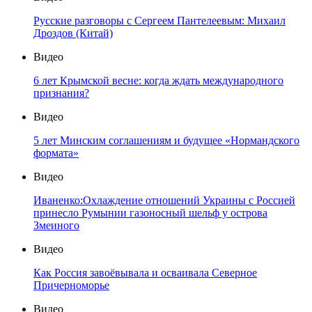
Русские разговоры с Сергеем Пантелеевым: Михаил
Дроздов (Китай)
Видео
6 лет Крымской весне: когда ждать международного
признания?
Видео
5 лет Минским соглашениям и будущее «Нормандского
формата»
Видео
Иваненко:Охлаждение отношений Украины с Россией
принесло Румынии газоносный шельф у острова
Змеиного
Видео
Как Россия завоёвывала и осваивала Северное
Причерноморье
Видео