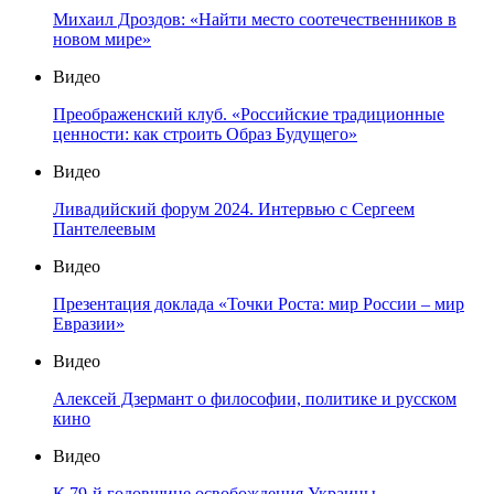
Михаил Дроздов: «Найти место соотечественников в
новом мире»
Видео
Преображенский клуб. «Российские традиционные
ценности: как строить Образ Будущего»
Видео
Ливадийский форум 2024. Интервью с Сергеем
Пантелеевым
Видео
Презентация доклада «Точки Роста: мир России – мир
Евразии»
Видео
Алексей Дзермант о философии, политике и русском
кино
Видео
К 79-й годовщине освобождения Украины