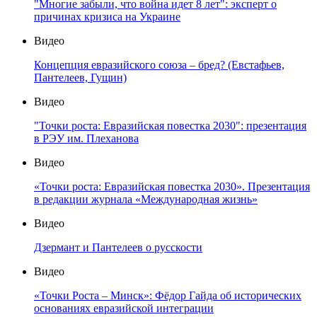
"Многие забыли, что война идет 8 лет": эксперт о
причинах кризиса на Украине
Видео
Концепция евразийского союза – бред? (Евстафьев,
Пантелеев, Гущин)
Видео
"Точки роста: Евразийская повестка 2030": презентация
в РЭУ им. Плеханова
Видео
«Точки роста: Евразийская повестка 2030». Презентация
в редакции журнала «Международная жизнь»
Видео
Дзермант и Пантелеев о русскости
Видео
«Точки Роста – Минск»: Фёдор Гайда об исторических
основаниях евразийской интеграции