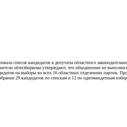
ровала список кандидатов в депутаты областного законодательн
авители облизбиркома утверждают, что объединение не выполнил
идатов на выборы во всех 16 областных отделениях партии. Пр
обрание 29 кандидатов по спискам и 12 по одномандатным изби