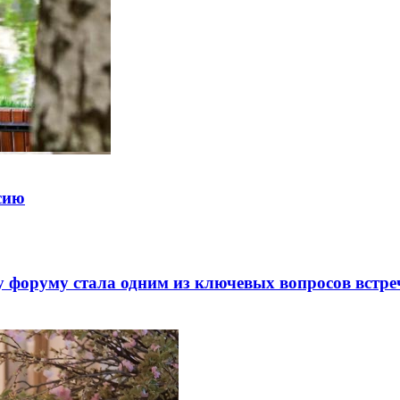
ссию
 форуму стала одним из ключевых вопросов встре