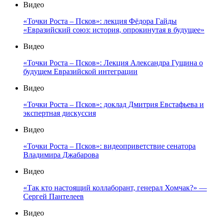
Видео
«Точки Роста – Псков»: лекция Фёдора Гайды
«Евразийский союз: история, опрокинутая в будущее»
Видео
«Точки Роста – Псков»: Лекция Александра Гущина о
будущем Евразийской интеграции
Видео
«Точки Роста – Псков»: доклад Дмитрия Евстафьева и
экспертная дискуссия
Видео
«Точки Роста – Псков»: видеоприветствие сенатора
Владимира Джабарова
Видео
«Так кто настоящий коллаборант, генерал Хомчак?» —
Сергей Пантелеев
Видео