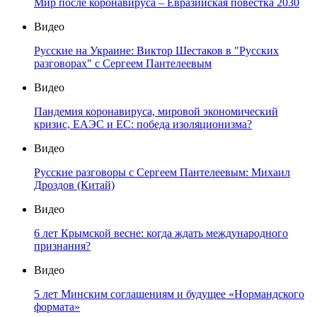
Мир после коронавируса – Евразийская повестка 2030
Видео
Русские на Украине: Виктор Шестаков в "Русских
разговорах" с Сергеем Пантелеевым
Видео
Пандемия коронавируса, мировой экономический
кризис, ЕАЭС и ЕС: победа изоляционизма?
Видео
Русские разговоры с Сергеем Пантелеевым: Михаил
Дроздов (Китай)
Видео
6 лет Крымской весне: когда ждать международного
признания?
Видео
5 лет Минским соглашениям и будущее «Нормандского
формата»