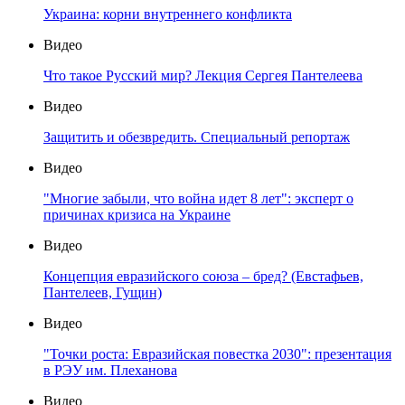
Украина: корни внутреннего конфликта
Видео
Что такое Русский мир? Лекция Сергея Пантелеева
Видео
Защитить и обезвредить. Специальный репортаж
Видео
"Многие забыли, что война идет 8 лет": эксперт о
причинах кризиса на Украине
Видео
Концепция евразийского союза – бред? (Евстафьев,
Пантелеев, Гущин)
Видео
"Точки роста: Евразийская повестка 2030": презентация
в РЭУ им. Плеханова
Видео