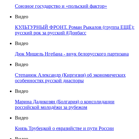
Союзное государство и «польский фактор»
Видео
КУЛЬТУРНЫЙ ФРОНТ. Роман Рыкалов (группа ЕЩЁ):
русский рок за русский #Донбасс
Видео
Дюк Мишель Нгебана - внук белорусского партизана
Видео
Степанюк Александр (Киргизия) об экономических
особенностях русской диаспоры
Видео
Марина Дадикозян (Болгария) о консолидации
российской молодёжи за рубежом
Видео
Князь Трубецкой о евразийстве и пути России
Видео