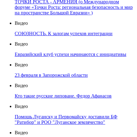
ТОЧКИ РОСТА - АРМЕНИЯ (о Международном
форуме «Точки Роста: региональная безопасность и мир
на пространстве Большой Евразии» )
Видео
СОЮЗНОСТЬ. К залогам успехов интеграции
Видео
Евразийский клуб успехи начинаются с инициативы
Видео
23 февраля в Запорожской области
Видео
Кто такие русские липоване. Федор Афанасов
Видео
Помощь Луганску и Первомайску доставили БФ
"Ратибор" и РОО "Луганское землячество"
Видео