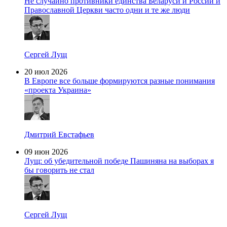
Не случайно противники единства Беларуси и России и
Православной Церкви часто одни и те же люди
Сергей Лущ
20 июл 2026
В Европе все больше формируются разные понимания
«проекта Украина»
Дмитрий Евстафьев
09 июн 2026
Лущ: об убедительной победе Пашиняна на выборах я
бы говорить не стал
Сергей Лущ