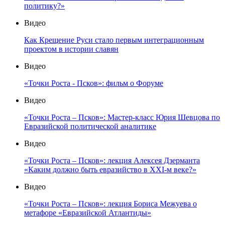
политику?»
Видео
Как Крещение Руси стало первым интеграционным
проектом в истории славян
Видео
«Точки Роста - Псков»: фильм о Форуме
Видео
«Точки Роста – Псков»: Мастер-класс Юрия Шевцова по
Евразийской политической аналитике
Видео
«Точки Роста – Псков»: лекция Алексея Дзерманта
«Каким должно быть евразийство в XXI-м веке?»
Видео
«Точки Роста – Псков»: лекция Бориса Межуева о
метафоре «Евразийской Атлантиды»