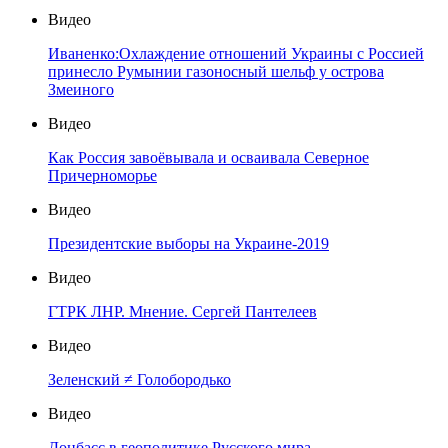
Видео
Иваненко:Охлаждение отношений Украины с Россией
принесло Румынии газоносный шельф у острова
Змеиного
Видео
Как Россия завоёвывала и осваивала Северное
Причерноморье
Видео
Президентские выборы на Украине-2019
Видео
ГТРК ЛНР. Мнение. Сергей Пантелеев
Видео
Зеленский ≠ Голобородько
Видео
Донбасс в геополитике Русского мира