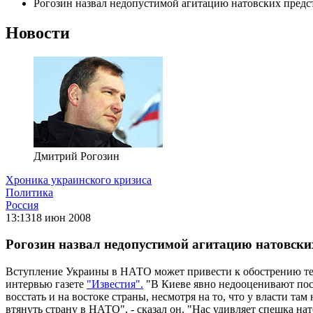
Рогозин назвал недопустимой агитацию натовских предс
Новости
Дмитрий Рогозин
Хроника украинского кризиса
Политика
Россия
13:13
18 июн 2008
Рогозин назвал недопустимой агитацию натовски
Вступление Украины в НАТО может привести к обострению тер
интервью газете
"Известия".
"В Киеве явно недооценивают посл
восстать и на востоке страны, несмотря на то, что у власти т
втянуть страну в НАТО", - сказал он. "Нас удивляет спешка на