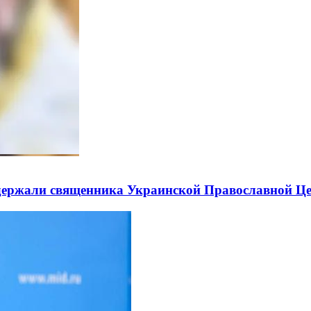
держали священника Украинской Православной Ц