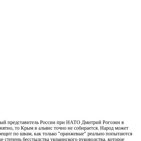
нный представитель России при НАТО Дмитрий Рогозин в
ятно, то Крым в альянс точно не собирается. Народ может
атрещит по швам, как только "оранжевые" реально попытаются
же степень бесстыдства украинского руководства, которое