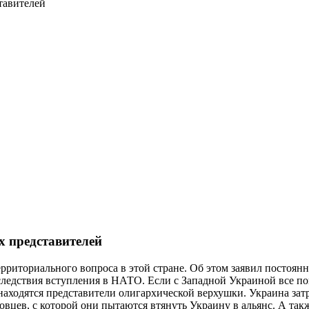
тавителей
х представителей
риториального вопроса в этой стране. Об этом заявил постоя
едствия вступления в НАТО. Если с Западной Украиной все пон
ам находятся представители олигархической верхушки. Украина з
товцев, с которой они пытаются втянуть Украину в альянс. А так