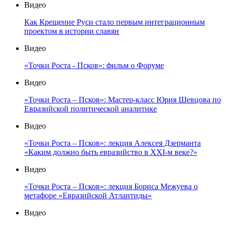
Видео
Как Крещение Руси стало первым интеграционным
проектом в истории славян
Видео
«Точки Роста - Псков»: фильм о Форуме
Видео
«Точки Роста – Псков»: Мастер-класс Юрия Шевцова по
Евразийской политической аналитике
Видео
«Точки Роста – Псков»: лекция Алексея Дзерманта
«Каким должно быть евразийство в XXI-м веке?»
Видео
«Точки Роста – Псков»: лекция Бориса Межуева о
метафоре «Евразийской Атлантиды»
Видео