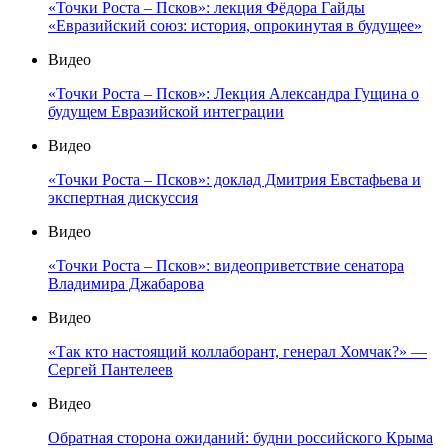
«Точки Роста – Псков»: лекция Фёдора Гайды
«Евразийский союз: история, опрокинутая в будущее»
Видео
«Точки Роста – Псков»: Лекция Александра Гущина о
будущем Евразийской интеграции
Видео
«Точки Роста – Псков»: доклад Дмитрия Евстафьева и
экспертная дискуссия
Видео
«Точки Роста – Псков»: видеоприветствие сенатора
Владимира Джабарова
Видео
«Так кто настоящий коллаборант, генерал Хомчак?» —
Сергей Пантелеев
Видео
Обратная сторона ожиданий: будни российского Крыма