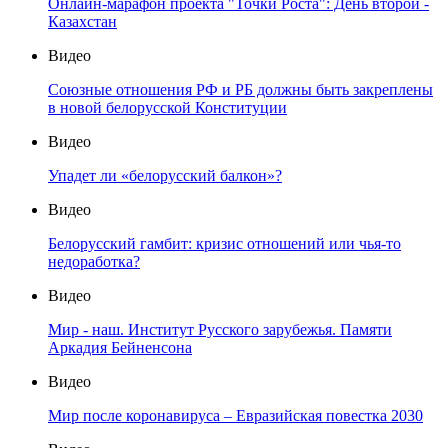
Онлайн-марафон проекта "Точки Роста": День второй -
Казахстан
Видео
Союзные отношения РФ и РБ должны быть закреплены
в новой белорусской Конституции
Видео
Упадет ли «белорусский балкон»?
Видео
Белорусский гамбит: кризис отношений или чья-то
недоработка?
Видео
Мир - наш. Институт Русского зарубежья. Памяти
Аркадия Бейненсона
Видео
Мир после коронавируса – Евразийская повестка 2030