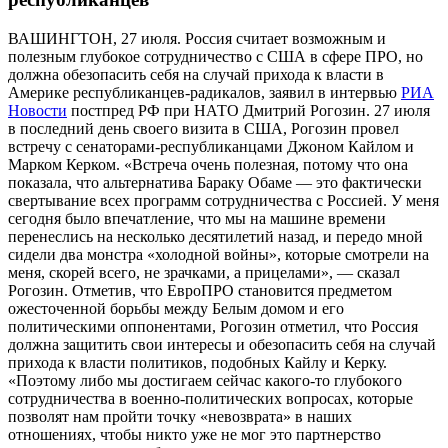
ВАШИНГТОН, 27 июля. Россия считает возможным и
полезным глубокое сотрудничество с США в сфере ПРО, но
должна обезопасить себя на случай прихода к власти в
Америке республиканцев-радикалов, заявил в интервью
РИА
Новости
постпред РФ при НАТО Дмитрий Рогозин. 27 июля
в последний день своего визита в США, Рогозин провел
встречу с сенаторами-республиканцами Джоном Кайлом и
Марком Керком. «Встреча очень полезная, потому что она
показала, что альтернатива Бараку Обаме — это фактически
свертывание всех программ сотрудничества с Россией. У меня
сегодня было впечатление, что мы на машине времени
перенеслись на несколько десятилетий назад, и передо мной
сидели два монстра «холодной войны», которые смотрели на
меня, скорей всего, не зрачками, а прицелами», — сказал
Рогозин. Отметив, что ЕвроПРО становится предметом
ожесточенной борьбы между Белым домом и его
политическими оппонентами, Рогозин отметил, что Россия
должна защитить свои интересы и обезопасить себя на случай
прихода к власти политиков, подобных Кайлу и Керку.
«Поэтому либо мы достигаем сейчас какого-то глубокого
сотрудничества в военно-политических вопросах, которые
позволят нам пройти точку «невозврата» в наших
отношениях, чтобы никто уже не мог это партнерство