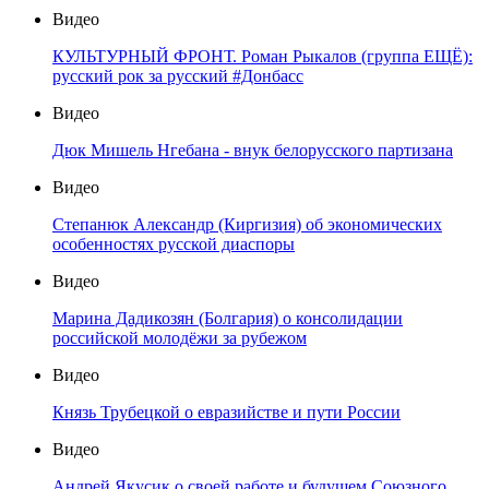
Видео
КУЛЬТУРНЫЙ ФРОНТ. Роман Рыкалов (группа ЕЩЁ):
русский рок за русский #Донбасс
Видео
Дюк Мишель Нгебана - внук белорусского партизана
Видео
Степанюк Александр (Киргизия) об экономических
особенностях русской диаспоры
Видео
Марина Дадикозян (Болгария) о консолидации
российской молодёжи за рубежом
Видео
Князь Трубецкой о евразийстве и пути России
Видео
Андрей Якусик о своей работе и будущем Союзного