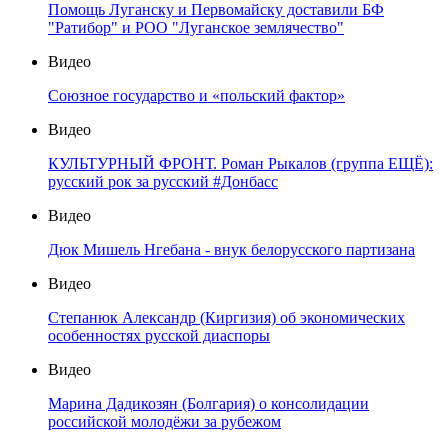
Помощь Луганску и Первомайску доставили БФ
"Ратибор" и РОО "Луганское землячество"
Видео
Союзное государство и «польский фактор»
Видео
КУЛЬТУРНЫЙ ФРОНТ. Роман Рыкалов (группа ЕЩЁ):
русский рок за русский #Донбасс
Видео
Дюк Мишель Нгебана - внук белорусского партизана
Видео
Степанюк Александр (Киргизия) об экономических
особенностях русской диаспоры
Видео
Марина Дадикозян (Болгария) о консолидации
российской молодёжи за рубежом