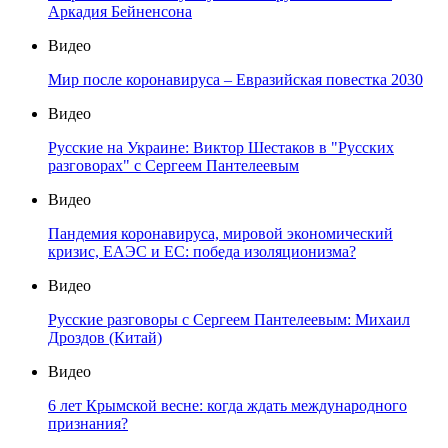
Аркадия Бейненсона
Видео
Мир после коронавируса – Евразийская повестка 2030
Видео
Русские на Украине: Виктор Шестаков в "Русских
разговорах" с Сергеем Пантелеевым
Видео
Пандемия коронавируса, мировой экономический
кризис, ЕАЭС и ЕС: победа изоляционизма?
Видео
Русские разговоры с Сергеем Пантелеевым: Михаил
Дроздов (Китай)
Видео
6 лет Крымской весне: когда ждать международного
признания?