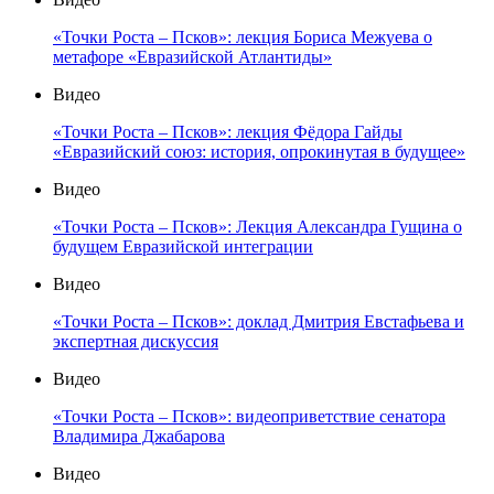
«Точки Роста – Псков»: лекция Бориса Межуева о
метафоре «Евразийской Атлантиды»
Видео
«Точки Роста – Псков»: лекция Фёдора Гайды
«Евразийский союз: история, опрокинутая в будущее»
Видео
«Точки Роста – Псков»: Лекция Александра Гущина о
будущем Евразийской интеграции
Видео
«Точки Роста – Псков»: доклад Дмитрия Евстафьева и
экспертная дискуссия
Видео
«Точки Роста – Псков»: видеоприветствие сенатора
Владимира Джабарова
Видео