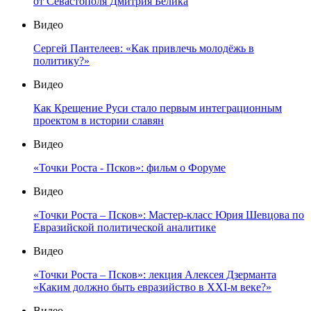
от Севастополя Дмитрия Белика
Видео
Сергей Пантелеев: «Как привлечь молодёжь в
политику?»
Видео
Как Крещение Руси стало первым интеграционным
проектом в истории славян
Видео
«Точки Роста - Псков»: фильм о Форуме
Видео
«Точки Роста – Псков»: Мастер-класс Юрия Шевцова по
Евразийской политической аналитике
Видео
«Точки Роста – Псков»: лекция Алексея Дзерманта
«Каким должно быть евразийство в XXI-м веке?»
Видео