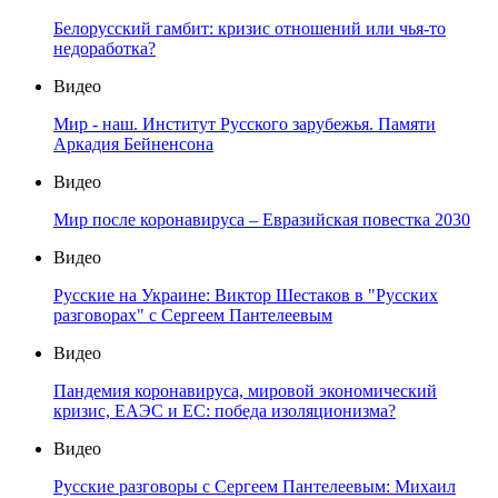
Белорусский гамбит: кризис отношений или чья-то
недоработка?
Видео
Мир - наш. Институт Русского зарубежья. Памяти
Аркадия Бейненсона
Видео
Мир после коронавируса – Евразийская повестка 2030
Видео
Русские на Украине: Виктор Шестаков в "Русских
разговорах" с Сергеем Пантелеевым
Видео
Пандемия коронавируса, мировой экономический
кризис, ЕАЭС и ЕС: победа изоляционизма?
Видео
Русские разговоры с Сергеем Пантелеевым: Михаил