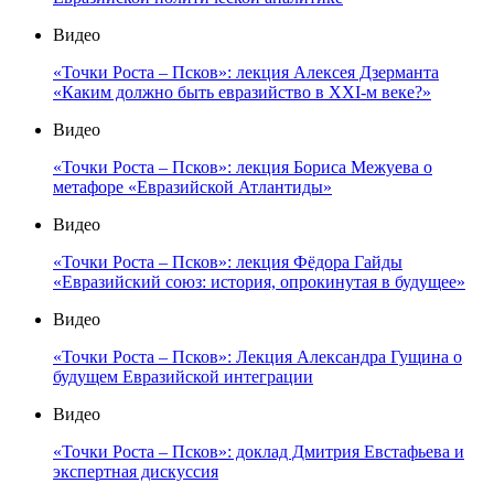
Видео
«Точки Роста – Псков»: лекция Алексея Дзерманта
«Каким должно быть евразийство в XXI-м веке?»
Видео
«Точки Роста – Псков»: лекция Бориса Межуева о
метафоре «Евразийской Атлантиды»
Видео
«Точки Роста – Псков»: лекция Фёдора Гайды
«Евразийский союз: история, опрокинутая в будущее»
Видео
«Точки Роста – Псков»: Лекция Александра Гущина о
будущем Евразийской интеграции
Видео
«Точки Роста – Псков»: доклад Дмитрия Евстафьева и
экспертная дискуссия