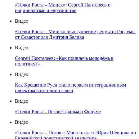
«Точки Роста – Минск»: Сергей Пантелеев о
национализме и евразийстве
Видео
«Точки Роста – Минск»: выступление депутата Госдумы
от Севастополя Дмитрия Белика
Видео
Сергей Пантелеев: «Как привлечь молодёжь в
политику?»
Видео
Как Крещение Руси стало первым интеграционным
проектом в истории славян
Видео
«Точки Роста - Псков»: фильм о Форуме
Видео
«Точки Роста – Псков»: Мастер-класс Юрия Шевцова по
Евразийской политической аналитике