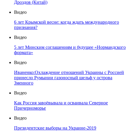
Дроздов (Китай)
Видео
6 лет Крымской весне: когда ждать международного
признания?
Видео
5 лет Минским соглашениям и будущее «Нормандского
формата»
Видео
Иваненко:Охлаждение отношений Украины с Россией
принесло Румынии газоносный шельф у острова
Змеиного
Видео
Как Россия завоёвывала и осваивала Северное
Причерноморье
Видео
Президентские выборы на Украине-2019