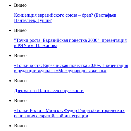
Видео
Концепция евразийского союза – бред? (Евстафьев,
Пантелеев, Гущин)
Видео
"Точки роста: Евразийская повестка 2030": презентация
в РЭУ им. Плеханова
Видео
«Точки роста: Евразийская повестка 2030». Презентация
в редакции журнала «Международная жизнь»
Видео
Дзермант и Пантелеев о русскости
Видео
«Точки Роста – Минск»: Фёдор Гайда об исторических
основаниях евразийской интеграции
Видео