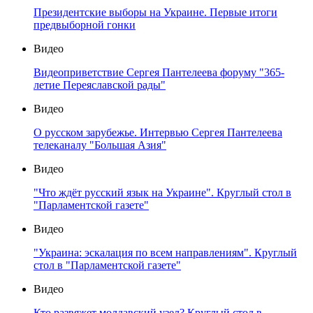
Президентские выборы на Украине. Первые итоги
предвыборной гонки
Видео
Видеоприветствие Сергея Пантелеева форуму "365-
летие Переяславской рады"
Видео
О русском зарубежье. Интервью Сергея Пантелеева
телеканалу "Большая Азия"
Видео
"Что ждёт русский язык на Украине". Круглый стол в
"Парламентской газете"
Видео
"Украина: эскалация по всем направлениям". Круглый
стол в "Парламентской газете"
Видео
Кто развяжет молдавский узел? Круглый стол в