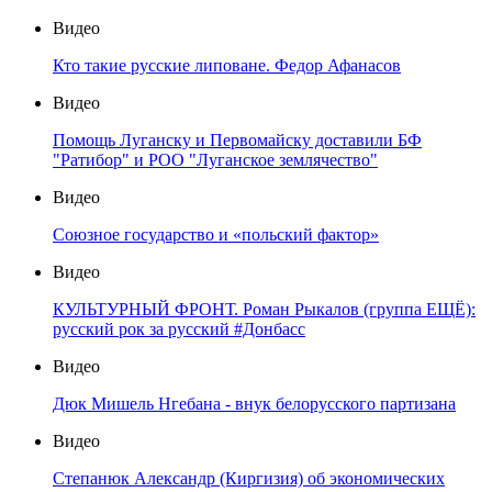
Видео
Кто такие русские липоване. Федор Афанасов
Видео
Помощь Луганску и Первомайску доставили БФ
"Ратибор" и РОО "Луганское землячество"
Видео
Союзное государство и «польский фактор»
Видео
КУЛЬТУРНЫЙ ФРОНТ. Роман Рыкалов (группа ЕЩЁ):
русский рок за русский #Донбасс
Видео
Дюк Мишель Нгебана - внук белорусского партизана
Видео
Степанюк Александр (Киргизия) об экономических