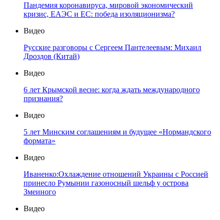
Пандемия коронавируса, мировой экономический
кризис, ЕАЭС и ЕС: победа изоляционизма?
Видео
Русские разговоры с Сергеем Пантелеевым: Михаил
Дроздов (Китай)
Видео
6 лет Крымской весне: когда ждать международного
признания?
Видео
5 лет Минским соглашениям и будущее «Нормандского
формата»
Видео
Иваненко:Охлаждение отношений Украины с Россией
принесло Румынии газоносный шельф у острова
Змеиного
Видео