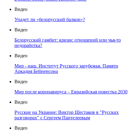
Видео
Упадет ли «белорусский балкон»?
Видео
Белорусский гамбит: кризис отношений или чья-то
недоработка?
Видео
Мир - наш. Институт Русского зарубежья. Памяти
Аркадия Бейненсона
Видео
Мир после коронавируса – Евразийская повестка 2030
Видео
Русские на Украине: Виктор Шестаков в "Русских
разговорах" с Сергеем Пантелеевым
Видео