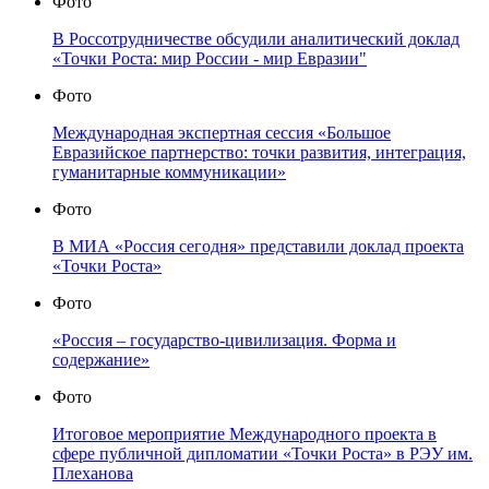
Фото
В Россотрудничестве обсудили аналитический доклад
«Точки Роста: мир России - мир Евразии"
Фото
Международная экспертная сессия «Большое
Евразийское партнерство: точки развития, интеграция,
гуманитарные коммуникации»
Фото
В МИА «Россия сегодня» представили доклад проекта
«Точки Роста»
Фото
«Россия – государство-цивилизация. Форма и
содержание»
Фото
Итоговое мероприятие Международного проекта в
сфере публичной дипломатии «Точки Роста» в РЭУ им.
Плеханова