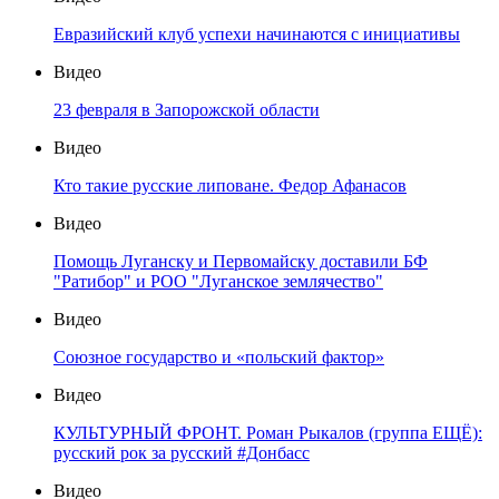
Евразийский клуб успехи начинаются с инициативы
Видео
23 февраля в Запорожской области
Видео
Кто такие русские липоване. Федор Афанасов
Видео
Помощь Луганску и Первомайску доставили БФ
"Ратибор" и РОО "Луганское землячество"
Видео
Союзное государство и «польский фактор»
Видео
КУЛЬТУРНЫЙ ФРОНТ. Роман Рыкалов (группа ЕЩЁ):
русский рок за русский #Донбасс
Видео