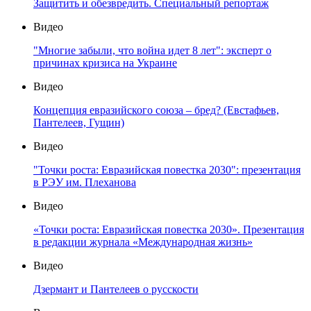
Защитить и обезвредить. Специальный репортаж
Видео
"Многие забыли, что война идет 8 лет": эксперт о
причинах кризиса на Украине
Видео
Концепция евразийского союза – бред? (Евстафьев,
Пантелеев, Гущин)
Видео
"Точки роста: Евразийская повестка 2030": презентация
в РЭУ им. Плеханова
Видео
«Точки роста: Евразийская повестка 2030». Презентация
в редакции журнала «Международная жизнь»
Видео
Дзермант и Пантелеев о русскости