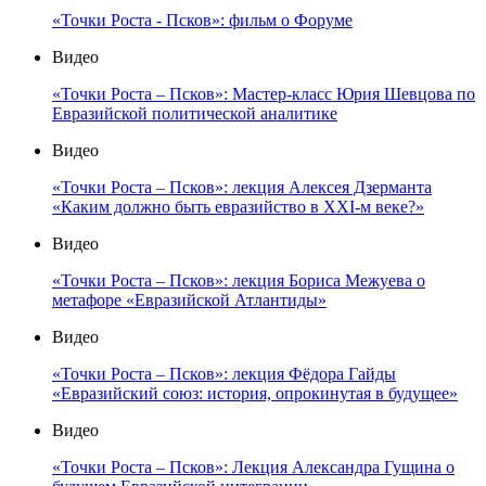
«Точки Роста - Псков»: фильм о Форуме
Видео
«Точки Роста – Псков»: Мастер-класс Юрия Шевцова по
Евразийской политической аналитике
Видео
«Точки Роста – Псков»: лекция Алексея Дзерманта
«Каким должно быть евразийство в XXI-м веке?»
Видео
«Точки Роста – Псков»: лекция Бориса Межуева о
метафоре «Евразийской Атлантиды»
Видео
«Точки Роста – Псков»: лекция Фёдора Гайды
«Евразийский союз: история, опрокинутая в будущее»
Видео
«Точки Роста – Псков»: Лекция Александра Гущина о