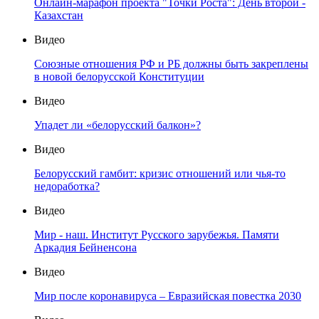
Онлайн-марафон проекта "Точки Роста": День второй -
Казахстан
Видео
Союзные отношения РФ и РБ должны быть закреплены
в новой белорусской Конституции
Видео
Упадет ли «белорусский балкон»?
Видео
Белорусский гамбит: кризис отношений или чья-то
недоработка?
Видео
Мир - наш. Институт Русского зарубежья. Памяти
Аркадия Бейненсона
Видео
Мир после коронавируса – Евразийская повестка 2030