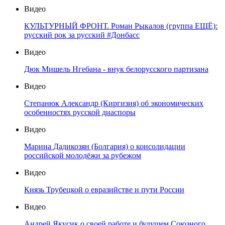
Видео
КУЛЬТУРНЫЙ ФРОНТ. Роман Рыкалов (группа ЕЩЁ):
русский рок за русский #Донбасс
Видео
Дюк Мишель Нгебана - внук белорусского партизана
Видео
Степанюк Александр (Киргизия) об экономических
особенностях русской диаспоры
Видео
Марина Дадикозян (Болгария) о консолидации
российской молодёжи за рубежом
Видео
Князь Трубецкой о евразийстве и пути России
Видео
Андрей Якусик о своей работе и будущем Союзного