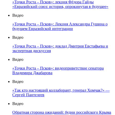
«Точки Роста – Псков»: лекция Фёдора Гайды
«Евразийский союз: история, опрокинутая в будущее»
Видео
«Точки Роста – Псков»: Лекция Александра Гущина о
будущем Евразийской интеграции
Видео
«Точки Роста – Псков»: доклад Дмитрия Евстафьева и
экспертная дискуссия
Видео
«Точки Роста – Псков»: видеоприветствие сенатора
Владимира Джабарова
Видео
«Так кто настоящий коллаборант, генерал Хомчак?» —
Сергей Пантелеев
Видео
Обратная сторона ожиданий: будни российского Крыма