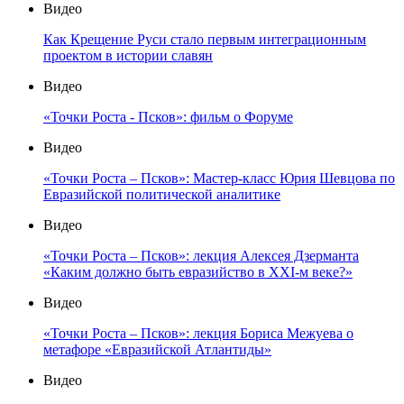
Видео
Как Крещение Руси стало первым интеграционным
проектом в истории славян
Видео
«Точки Роста - Псков»: фильм о Форуме
Видео
«Точки Роста – Псков»: Мастер-класс Юрия Шевцова по
Евразийской политической аналитике
Видео
«Точки Роста – Псков»: лекция Алексея Дзерманта
«Каким должно быть евразийство в XXI-м веке?»
Видео
«Точки Роста – Псков»: лекция Бориса Межуева о
метафоре «Евразийской Атлантиды»
Видео