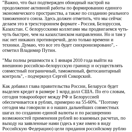
"Важно, что был подтвержден обоюдный настрой на
продолжение активной работы по формированию единого
экономического пространства, а также по созданию реального
таможенного союза. Здесь должен отметить, что мы сейчас
делаем это в трехстороннем формате - Россия, Белоруссия,
Казахстан. С белорусскими коллегами мы продвигаемся чуть-
чуть быстрее, чем на казахстанском направлении. Но и там у
нас нет никаких противоречий, дело только времени и
техники. Думаю, что все это будет синхронизировано", -
отметил Владимир Путин.
"Мы полны решимости к 1 января 2010 года выйти на
внешнюю российско-белорусскую границу и осуществлять
совместный пограничный, таможенный, фитосанитарный
контроль", - подчеркнул Сергей Сикорский.
Как добавил глава правительства России, Беларуси будет
выделен кредит в размере 1 млрд долл США. По его словам,
сегодня товарооборот между РФ и Белоруссией
обеспечивается в рублях, примерно на 55-60%. "Поэтому
сегодня мы говорили и о наших дальнейших совместных
шагах по созданию единой валюты и по расширению
возможностей применения рублей во взаимных расчетах, по
выходу на заявленные нами (здесь я уже имею в виду
Российскую Федерацию) цели придания российскому рублю