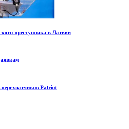
ского преступника в Латвии
заявкам
-перехватчиков Patriot