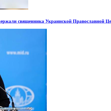
держали священника Украинской Православной Ц