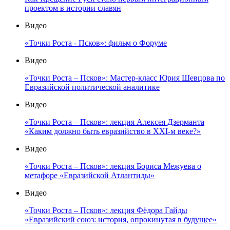
проектом в истории славян
Видео
«Точки Роста - Псков»: фильм о Форуме
Видео
«Точки Роста – Псков»: Мастер-класс Юрия Шевцова по
Евразийской политической аналитике
Видео
«Точки Роста – Псков»: лекция Алексея Дзерманта
«Каким должно быть евразийство в XXI-м веке?»
Видео
«Точки Роста – Псков»: лекция Бориса Межуева о
метафоре «Евразийской Атлантиды»
Видео
«Точки Роста – Псков»: лекция Фёдора Гайды
«Евразийский союз: история, опрокинутая в будущее»