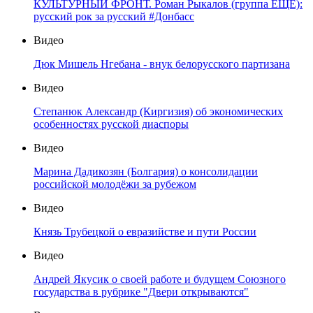
КУЛЬТУРНЫЙ ФРОНТ. Роман Рыкалов (группа ЕЩЁ):
русский рок за русский #Донбасс
Видео
Дюк Мишель Нгебана - внук белорусского партизана
Видео
Степанюк Александр (Киргизия) об экономических
особенностях русской диаспоры
Видео
Марина Дадикозян (Болгария) о консолидации
российской молодёжи за рубежом
Видео
Князь Трубецкой о евразийстве и пути России
Видео
Андрей Якусик о своей работе и будущем Союзного
государства в рубрике "Двери открываются"