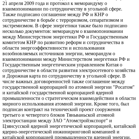
21 апреля 2009 года и протокол к меморандуму о
взаимопонимании по сотрудничеству в угольной сфере.
Также подписано соглашение между РФ и КНР о
сотрудничестве в борьбе с терроризмом, сепаратизмом и
экстремизмом. В сфере энергетики также было подписано
несколько документов: меморандум о взаимопонимании
между Министерством энергетики РФ и Государственным
комитетом КНР по развитию реформ и сотрудничества в
области энергоэффективности и использования
возобновляемых источников энергии, меморандум о
взаимопонимании между Министерством энергетики РФ и
Государственным энергетическим управлением Китая о
сотрудничестве в области развития электросетевого хозяйства
и Дорожная карта по сотрудничеству в угольной сфере. В
числе важных договоренностей также соглашение между
государственной корпорацией по атомной энергии "Росатом"
и китайской государственной корпорацией ядерной
промышленности о стратегическом взаимодействии в области
мирного использования атомной энергии. Кроме того, был
подписан контракт на технический проект сооружения
третьего и четвертого блоков Тяньваньской атомной
электростанции между ЗАО "Атомстройэкспорт" и
Цзянсусской ядерной энергетической корпорацией, китайской
ядерно-энергетической инжиниринговой компанией и
китайской корпорацией промышленности ядерной энергии.