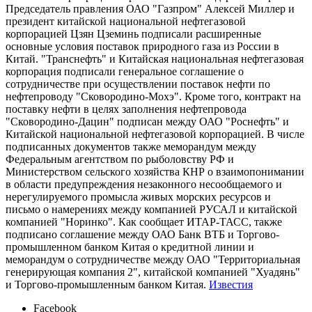
Председатель правления ОАО "Газпром" Алексей Миллер и
президент китайской национальной нефтегазовой
корпорацией Цзян Цземинь подписали расширенные
основные условия поставок природного газа из России в
Китай. "Транснефть" и Китайская национальная нефтегазовая
корпорация подписали генеральное соглашение о
сотрудничестве при осуществлении поставок нефти по
нефтепроводу "Сковородино-Мохэ". Кроме того, контракт на
поставку нефти в целях заполнения нефтепровода
"Сковородино-Дацин" подписан между ОАО "Роснефть" и
Китайской национальной нефтегазовой корпорацией. В числе
подписанных документов также меморандум между
Федеральным агентством по рыболовству РФ и
Министерством сельского хозяйства КНР о взаимопонимании
в области предупреждения незаконного несообщаемого и
нерегулируемого промысла живых морских ресурсов и
письмо о намерениях между компанией РУСАЛ и китайской
компанией "Норинко". Как сообщает ИТАР-ТАСС, также
подписано соглашение между ОАО Банк ВТБ и Торгово-
промышленном банком Китая о кредитной линии и
меморандум о сотрудничестве между ОАО "Территориальная
генерирующая компания 2", китайской компанией "Хуадянь"
и Торгово-промышленным банком Китая.
Известия
Facebook