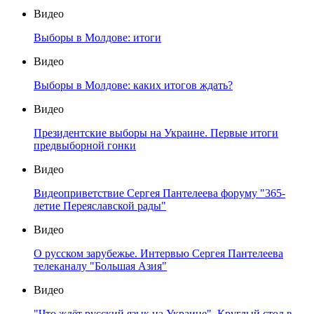
Видео
Выборы в Молдове: итоги
Видео
Выборы в Молдове: каких итогов ждать?
Видео
Президентские выборы на Украине. Первые итоги
предвыборной гонки
Видео
Видеоприветствие Сергея Пантелеева форуму "365-
летие Переяславской рады"
Видео
О русском зарубежье. Интервью Сергея Пантелеева
телеканалу "Большая Азия"
Видео
"Что ждёт русский язык на Украине". Круглый стол в