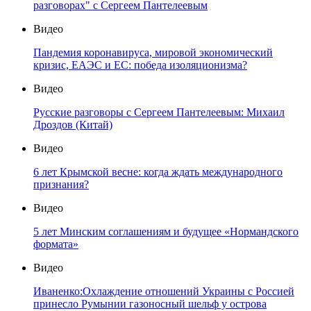
разговорах" с Сергеем Пантелеевым
Видео
Пандемия коронавируса, мировой экономический
кризис, ЕАЭС и ЕС: победа изоляционизма?
Видео
Русские разговоры с Сергеем Пантелеевым: Михаил
Дроздов (Китай)
Видео
6 лет Крымской весне: когда ждать международного
признания?
Видео
5 лет Минским соглашениям и будущее «Нормандского
формата»
Видео
Иваненко:Охлаждение отношений Украины с Россией
принесло Румынии газоносный шельф у острова