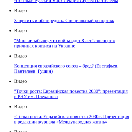
Что такое Русский мир? Лекция Сергея Пантелеева
Видео
Защитить и обезвредить. Специальный репортаж
Видео
"Многие забыли, что война идет 8 лет": эксперт о
причинах кризиса на Украине
Видео
Концепция евразийского союза – бред? (Евстафьев,
Пантелеев, Гущин)
Видео
"Точки роста: Евразийская повестка 2030": презентация
в РЭУ им. Плеханова
Видео
«Точки роста: Евразийская повестка 2030». Презентация
в редакции журнала «Международная жизнь»
Видео