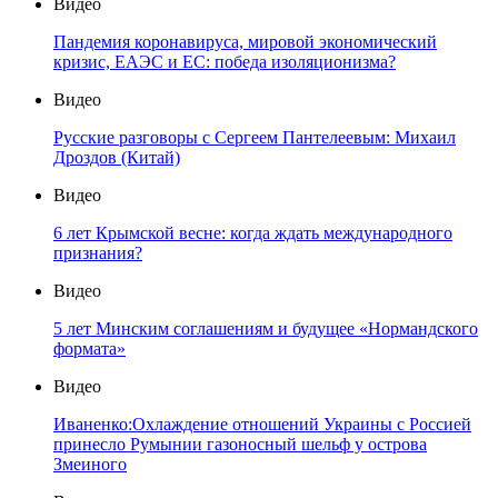
Видео
Пандемия коронавируса, мировой экономический
кризис, ЕАЭС и ЕС: победа изоляционизма?
Видео
Русские разговоры с Сергеем Пантелеевым: Михаил
Дроздов (Китай)
Видео
6 лет Крымской весне: когда ждать международного
признания?
Видео
5 лет Минским соглашениям и будущее «Нормандского
формата»
Видео
Иваненко:Охлаждение отношений Украины с Россией
принесло Румынии газоносный шельф у острова
Змеиного