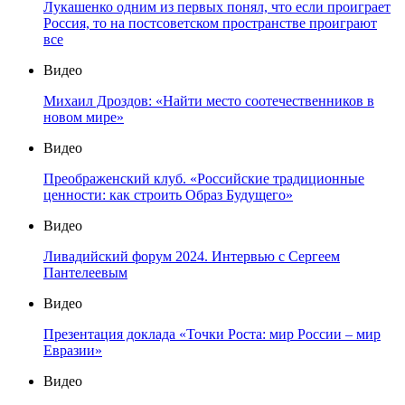
Лукашенко одним из первых понял, что если проиграет
Россия, то на постсоветском пространстве проиграют
все
Видео
Михаил Дроздов: «Найти место соотечественников в
новом мире»
Видео
Преображенский клуб. «Российские традиционные
ценности: как строить Образ Будущего»
Видео
Ливадийский форум 2024. Интервью с Сергеем
Пантелеевым
Видео
Презентация доклада «Точки Роста: мир России – мир
Евразии»
Видео