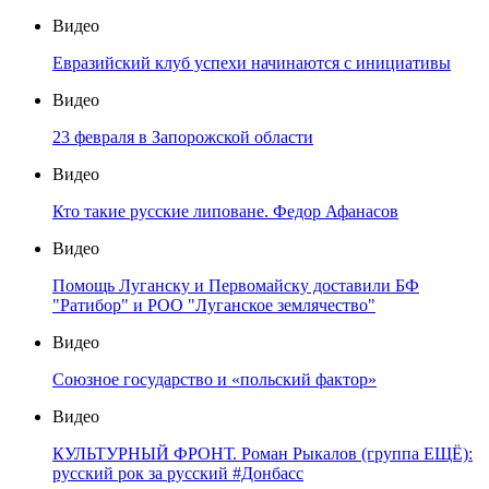
Видео
Евразийский клуб успехи начинаются с инициативы
Видео
23 февраля в Запорожской области
Видео
Кто такие русские липоване. Федор Афанасов
Видео
Помощь Луганску и Первомайску доставили БФ
"Ратибор" и РОО "Луганское землячество"
Видео
Союзное государство и «польский фактор»
Видео
КУЛЬТУРНЫЙ ФРОНТ. Роман Рыкалов (группа ЕЩЁ):
русский рок за русский #Донбасс