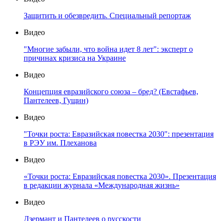
Защитить и обезвредить. Специальный репортаж
Видео
"Многие забыли, что война идет 8 лет": эксперт о
причинах кризиса на Украине
Видео
Концепция евразийского союза – бред? (Евстафьев,
Пантелеев, Гущин)
Видео
"Точки роста: Евразийская повестка 2030": презентация
в РЭУ им. Плеханова
Видео
«Точки роста: Евразийская повестка 2030». Презентация
в редакции журнала «Международная жизнь»
Видео
Дзермант и Пантелеев о русскости