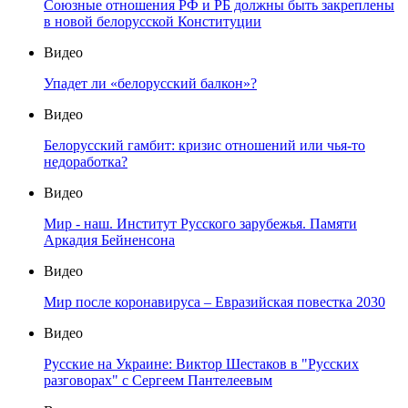
Союзные отношения РФ и РБ должны быть закреплены
в новой белорусской Конституции
Видео
Упадет ли «белорусский балкон»?
Видео
Белорусский гамбит: кризис отношений или чья-то
недоработка?
Видео
Мир - наш. Институт Русского зарубежья. Памяти
Аркадия Бейненсона
Видео
Мир после коронавируса – Евразийская повестка 2030
Видео
Русские на Украине: Виктор Шестаков в "Русских
разговорах" с Сергеем Пантелеевым