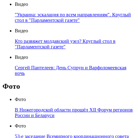
Видео
"Украина: эскалация по всем направлениям". Круглый
стол в "Парламентской газете"
Видео
Кто развяжет молдавский узел? Круглый стол в
"Парламентской газете"
Видео
Сергей Пантелеев: День Супрун и Варфоломеевская
ночь
Фото
Фото
В Нижегородской области прошёл XII Форум регионов
России и Беларуси
Фото
53-е заседание Всемирного координационного совета