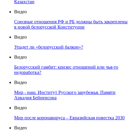
Казахстан
Видео
Союзные отношения РФ и РБ должны быть закреплены
в новой белорусской Конституции
Видео
Упадет ли «белорусский балкон»?
Видео
Белорусский гамбит: кризис отношений или чья-то
недоработка?
Видео
Мир - наш. Институт Русского зарубежья. Памяти
Аркадия Бейненсона
Видео
Мир после коронавируса – Евразийская повестка 2030
Видео