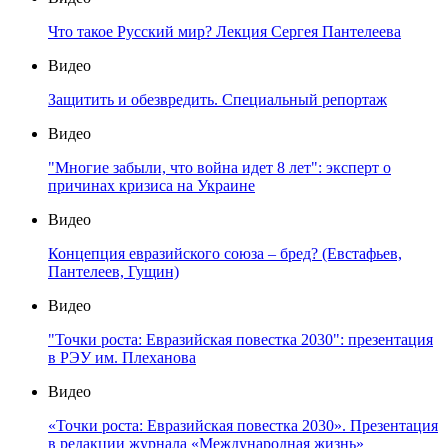
Что такое Русский мир? Лекция Сергея Пантелеева
Видео
Защитить и обезвредить. Специальный репортаж
Видео
"Многие забыли, что война идет 8 лет": эксперт о
причинах кризиса на Украине
Видео
Концепция евразийского союза – бред? (Евстафьев,
Пантелеев, Гущин)
Видео
"Точки роста: Евразийская повестка 2030": презентация
в РЭУ им. Плеханова
Видео
«Точки роста: Евразийская повестка 2030». Презентация
в редакции журнала «Международная жизнь»