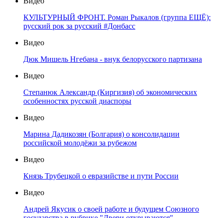
Видео
КУЛЬТУРНЫЙ ФРОНТ. Роман Рыкалов (группа ЕЩЁ):
русский рок за русский #Донбасс
Видео
Дюк Мишель Нгебана - внук белорусского партизана
Видео
Степанюк Александр (Киргизия) об экономических
особенностях русской диаспоры
Видео
Марина Дадикозян (Болгария) о консолидации
российской молодёжи за рубежом
Видео
Князь Трубецкой о евразийстве и пути России
Видео
Андрей Якусик о своей работе и будущем Союзного
государства в рубрике "Двери открываются"