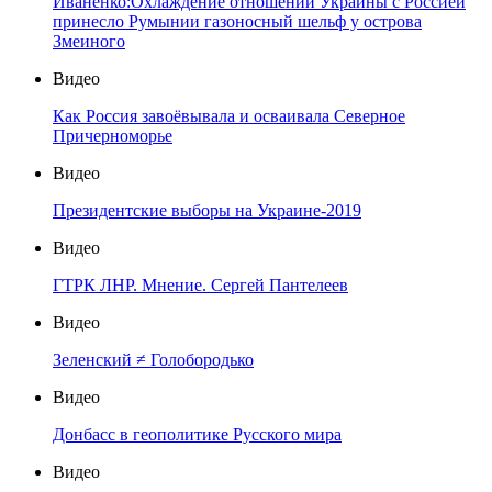
Иваненко:Охлаждение отношений Украины с Россией
принесло Румынии газоносный шельф у острова
Змеиного
Видео
Как Россия завоёвывала и осваивала Северное
Причерноморье
Видео
Президентские выборы на Украине-2019
Видео
ГТРК ЛНР. Мнение. Сергей Пантелеев
Видео
Зеленский ≠ Голобородько
Видео
Донбасс в геополитике Русского мира
Видео