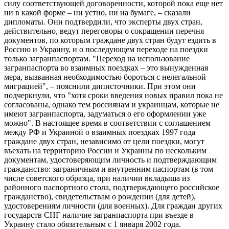
силу соответствующей договоренности, которой пока еще нет
ни в какой форме – ни устно, ни на бумаге, – сказали
дипломаты. Они подтвердили, что эксперты двух стран,
действительно, ведут переговоры о сокращении перечня
документов, по которым граждане двух стран будут ездить в
Россию и Украину, и о последующем переходе на поездки
только загранпаспортам. "Переход на использование
загранпаспорта во взаимных поездках – это вынужденная
мера, вызванная необходимостью бороться с нелегальной
миграцией", – пояснили диписточники. При этом они
подчеркнули, что "хотя сроки введения новых правил пока не
согласованы, однако тем россиянам и украинцам, которые не
имеют загранпаспорта, задуматься о его оформлении уже
можно". В настоящее время в соответствии с соглашением
между РФ и Украиной о взаимных поездках 1997 года
граждане двух стран, независимо от цели поездки, могут
въехать на территорию России и Украины по нескольким
документам, удостоверяющим личность и подтверждающим
гражданство: заграничным и внутренним паспортам (в том
числе советского образца, при наличии вкладыша из
районного паспортного стола, подтверждающего российское
гражданство), свидетельствам о рождении (для детей),
удостоверениям личности (для военных). Для граждан других
государств СНГ наличие загранпаспорта при въезде в
Украину стало обязательным с 1 января 2002 года.