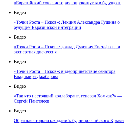
«Евразийский союз: история, опрокинутая в будущее»
Видео
«Точки Роста – Псков»: Лекция Александра Гущина о
будущем Евразийской интеграции
Видео
«Точки Роста – Псков»: доклад Дмитрия Евстафьева и
экспертная дискуссия
Видео
«Точки Роста – Псков»: видеоприветствие сенатора
Владимира Джабарова
Видео
«Так кто настоящий коллаборант, генерал Хомчак?» —
Сергей Пантелеев
Видео
Обратная сторона ожиданий: будни российского Крыма