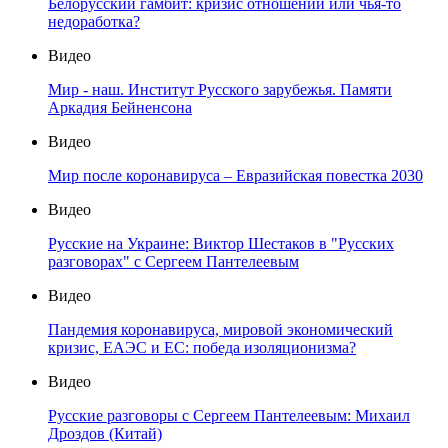
Белорусский гамбит: кризис отношений или чья-то
недоработка?
Видео
Мир - наш. Институт Русского зарубежья. Памяти
Аркадия Бейненсона
Видео
Мир после коронавируса – Евразийская повестка 2030
Видео
Русские на Украине: Виктор Шестаков в "Русских
разговорах" с Сергеем Пантелеевым
Видео
Пандемия коронавируса, мировой экономический
кризис, ЕАЭС и ЕС: победа изоляционизма?
Видео
Русские разговоры с Сергеем Пантелеевым: Михаил
Дроздов (Китай)