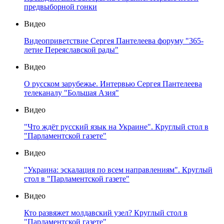
предвыборной гонки
Видео
Видеоприветствие Сергея Пантелеева форуму "365-
летие Переяславской рады"
Видео
О русском зарубежье. Интервью Сергея Пантелеева
телеканалу "Большая Азия"
Видео
"Что ждёт русский язык на Украине". Круглый стол в
"Парламентской газете"
Видео
"Украина: эскалация по всем направлениям". Круглый
стол в "Парламентской газете"
Видео
Кто развяжет молдавский узел? Круглый стол в
"Парламентской газете"