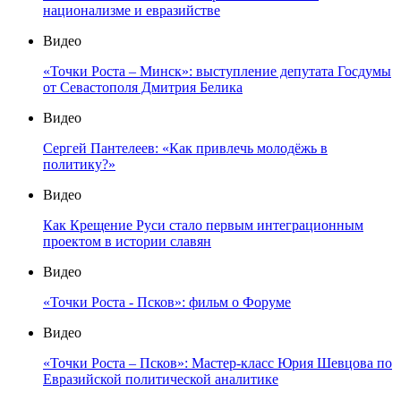
национализме и евразийстве
Видео
«Точки Роста – Минск»: выступление депутата Госдумы
от Севастополя Дмитрия Белика
Видео
Сергей Пантелеев: «Как привлечь молодёжь в
политику?»
Видео
Как Крещение Руси стало первым интеграционным
проектом в истории славян
Видео
«Точки Роста - Псков»: фильм о Форуме
Видео
«Точки Роста – Псков»: Мастер-класс Юрия Шевцова по
Евразийской политической аналитике