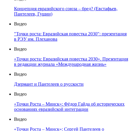
Концепция евразийского союза – бред? (Евстафьев,
Пантелеев, Гущин)
Видео
"Точки роста: Евразийская повестка 2030": презентация
в РЭУ им. Плеханова
Видео
«Точки роста: Евразийская повестка 2030». Презентация
в редакции журнала «Международная жизнь»
Видео
Дзермант и Пантелеев о русскости
Видео
«Точки Роста – Минск»: Фёдор Гайда об исторических
основаниях евразийской интеграции
Видео
«Точки Роста – Минск»: Сергей Пантелеев о