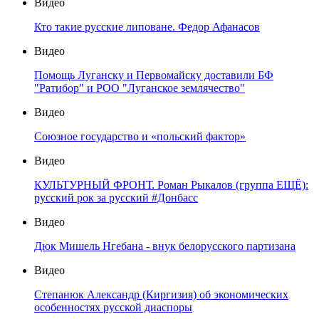
Видео
Кто такие русские липоване. Федор Афанасов
Видео
Помощь Луганску и Первомайску доставили БФ
"Ратибор" и РОО "Луганское землячество"
Видео
Союзное государство и «польский фактор»
Видео
КУЛЬТУРНЫЙ ФРОНТ. Роман Рыкалов (группа ЕЩЁ):
русский рок за русский #Донбасс
Видео
Дюк Мишель Нгебана - внук белорусского партизана
Видео
Степанюк Александр (Киргизия) об экономических
особенностях русской диаспоры