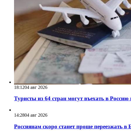
18:12
04 авг 2026
Туристы из 64 стран могут въехать в Россию 
14:28
04 авг 2026
Россиянам скоро станет проще переезжать в Б