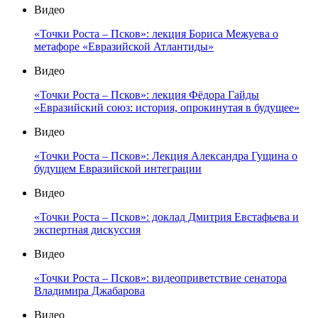
Видео
«Точки Роста – Псков»: лекция Бориса Межуева о
метафоре «Евразийской Атлантиды»
Видео
«Точки Роста – Псков»: лекция Фёдора Гайды
«Евразийский союз: история, опрокинутая в будущее»
Видео
«Точки Роста – Псков»: Лекция Александра Гущина о
будущем Евразийской интеграции
Видео
«Точки Роста – Псков»: доклад Дмитрия Евстафьева и
экспертная дискуссия
Видео
«Точки Роста – Псков»: видеоприветствие сенатора
Владимира Джабарова
Видео