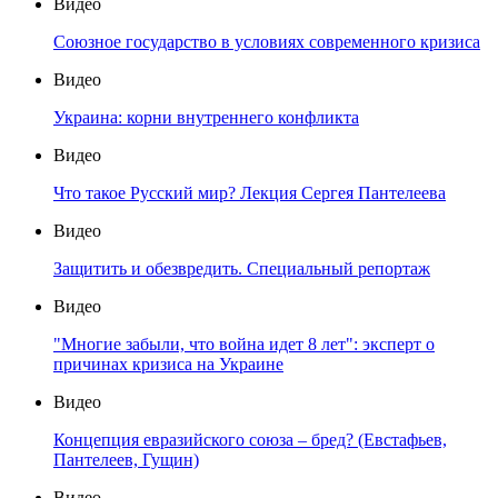
Видео
Союзное государство в условиях современного кризиса
Видео
Украина: корни внутреннего конфликта
Видео
Что такое Русский мир? Лекция Сергея Пантелеева
Видео
Защитить и обезвредить. Специальный репортаж
Видео
"Многие забыли, что война идет 8 лет": эксперт о
причинах кризиса на Украине
Видео
Концепция евразийского союза – бред? (Евстафьев,
Пантелеев, Гущин)
Видео