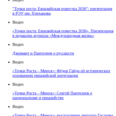
"Точки роста: Евразийская повестка 2030": презентация
в РЭУ им. Плеханова
Видео
«Точки роста: Евразийская повестка 2030». Презентация
в редакции журнала «Международная жизнь»
Видео
Дзермант и Пантелеев о русскости
Видео
«Точки Роста – Минск»: Фёдор Гайда об исторических
основаниях евразийской интеграции
Видео
«Точки Роста – Минск»: Сергей Пантелеев о
национализме и евразийстве
Видео
«Точки Роста – Минск»: выступление депутата Госдумы