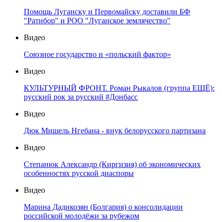
Помощь Луганску и Первомайску доставили БФ
"Ратибор" и РОО "Луганское землячество"
Видео
Союзное государство и «польский фактор»
Видео
КУЛЬТУРНЫЙ ФРОНТ. Роман Рыкалов (группа ЕЩЁ):
русский рок за русский #Донбасс
Видео
Дюк Мишель Нгебана - внук белорусского партизана
Видео
Степанюк Александр (Киргизия) об экономических
особенностях русской диаспоры
Видео
Марина Дадикозян (Болгария) о консолидации
российской молодёжи за рубежом