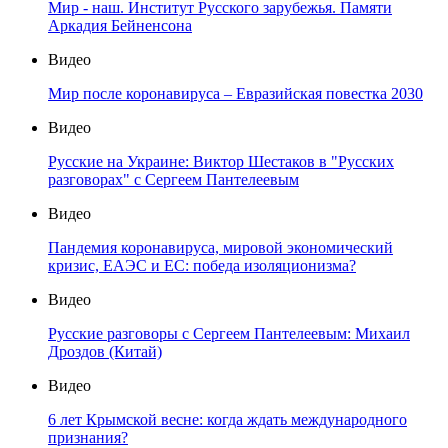
Мир - наш. Институт Русского зарубежья. Памяти
Аркадия Бейненсона
Видео
Мир после коронавируса – Евразийская повестка 2030
Видео
Русские на Украине: Виктор Шестаков в "Русских
разговорах" с Сергеем Пантелеевым
Видео
Пандемия коронавируса, мировой экономический
кризис, ЕАЭС и ЕС: победа изоляционизма?
Видео
Русские разговоры с Сергеем Пантелеевым: Михаил
Дроздов (Китай)
Видео
6 лет Крымской весне: когда ждать международного
признания?