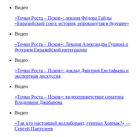
Видео
«Точки Роста – Псков»: лекция Фёдора Гайды
«Евразийский союз: история, опрокинутая в будущее»
Видео
«Точки Роста – Псков»: Лекция Александра Гущина о
будущем Евразийской интеграции
Видео
«Точки Роста – Псков»: доклад Дмитрия Евстафьева и
экспертная дискуссия
Видео
«Точки Роста – Псков»: видеоприветствие сенатора
Владимира Джабарова
Видео
«Так кто настоящий коллаборант, генерал Хомчак?» —
Сергей Пантелеев