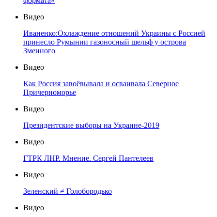
формата»
Видео
Иваненко:Охлаждение отношений Украины с Россией
принесло Румынии газоносный шельф у острова
Змеиного
Видео
Как Россия завоёвывала и осваивала Северное
Причерноморье
Видео
Президентские выборы на Украине-2019
Видео
ГТРК ЛНР. Мнение. Сергей Пантелеев
Видео
Зеленский ≠ Голобородько
Видео