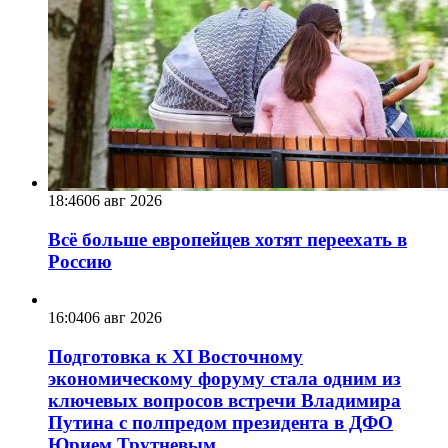
18:46
06 авг 2026
Всё больше европейцев хотят переехать в
Россию
16:04
06 авг 2026
Подготовка к XI Восточному
экономическому форуму стала одним из
ключевых вопросов встречи Владимира
Путина с полпредом президента в ДФО
Юрием Трутневым