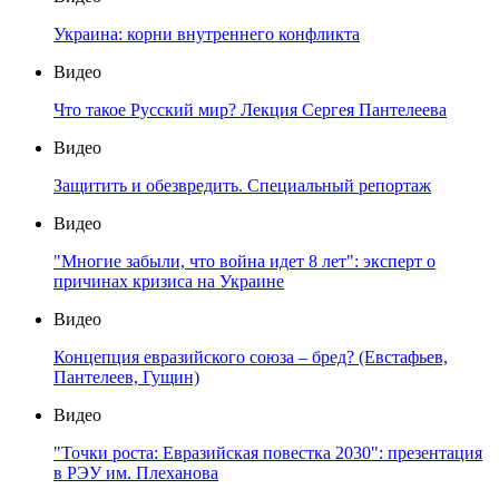
Украина: корни внутреннего конфликта
Видео
Что такое Русский мир? Лекция Сергея Пантелеева
Видео
Защитить и обезвредить. Специальный репортаж
Видео
"Многие забыли, что война идет 8 лет": эксперт о
причинах кризиса на Украине
Видео
Концепция евразийского союза – бред? (Евстафьев,
Пантелеев, Гущин)
Видео
"Точки роста: Евразийская повестка 2030": презентация
в РЭУ им. Плеханова