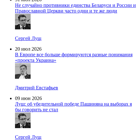
Не случайно противники единства Беларуси и России и
Православной Церкви часто одни и те же люди
Сергей Лущ
20 июл 2026
В Европе все больше формируются разные понимания
«проекта Украина»
Дмитрий Евстафьев
09 июн 2026
Лущ: об убедительной победе Пашиняна на выборах я
бы говорить не стал
Сергей Лущ