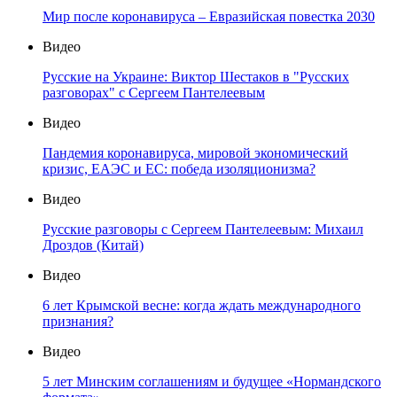
Мир после коронавируса – Евразийская повестка 2030
Видео
Русские на Украине: Виктор Шестаков в "Русских
разговорах" с Сергеем Пантелеевым
Видео
Пандемия коронавируса, мировой экономический
кризис, ЕАЭС и ЕС: победа изоляционизма?
Видео
Русские разговоры с Сергеем Пантелеевым: Михаил
Дроздов (Китай)
Видео
6 лет Крымской весне: когда ждать международного
признания?
Видео
5 лет Минским соглашениям и будущее «Нормандского