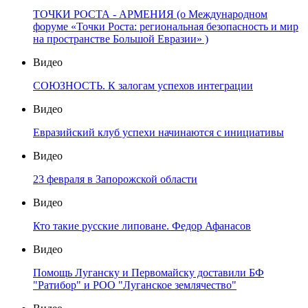
ТОЧКИ РОСТА - АРМЕНИЯ (о Международном
форуме «Точки Роста: региональная безопасность и мир
на пространстве Большой Евразии» )
Видео
СОЮЗНОСТЬ. К залогам успехов интеграции
Видео
Евразийский клуб успехи начинаются с инициативы
Видео
23 февраля в Запорожской области
Видео
Кто такие русские липоване. Федор Афанасов
Видео
Помощь Луганску и Первомайску доставили БФ
"Ратибор" и РОО "Луганское землячество"