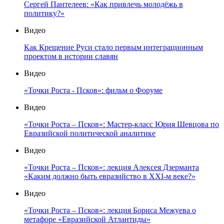
Сергей Пантелеев: «Как привлечь молодёжь в
политику?»
Видео
Как Крещение Руси стало первым интеграционным
проектом в истории славян
Видео
«Точки Роста - Псков»: фильм о Форуме
Видео
«Точки Роста – Псков»: Мастер-класс Юрия Шевцова по
Евразийской политической аналитике
Видео
«Точки Роста – Псков»: лекция Алексея Дзерманта
«Каким должно быть евразийство в XXI-м веке?»
Видео
«Точки Роста – Псков»: лекция Бориса Межуева о
метафоре «Евразийской Атлантиды»