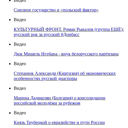
Видео
Союзное государство и «польский фактор»
Видео
КУЛЬТУРНЫЙ ФРОНТ. Роман Рыкалов (группа ЕЩЁ):
русский рок за русский #Донбасс
Видео
Дюк Мишель Нгебана - внук белорусского партизана
Видео
Степанюк Александр (Киргизия) об экономических
особенностях русской диаспоры
Видео
Марина Дадикозян (Болгария) о консолидации
российской молодёжи за рубежом
Видео
Князь Трубецкой о евразийстве и пути России