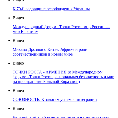
К 79-й годовщине освобождения Украины
Видео
Международный форум «Точки Роста: мир России —
мир Евразии»
Видео
Михаил Дроздов о Китае, Африке и роли
соотечественников в новом мире
Видео
ТОЧКИ РОСТА - АРМЕНИЯ (о Международном
форуме «Точки Роста: региональная безопасность и мир
на пространстве Большой Евразии» )
Видео
СОЮЗНОСТЬ. К залогам успехов интеграции
Видео
Евразийский клуб успехи начинаются с инициативы