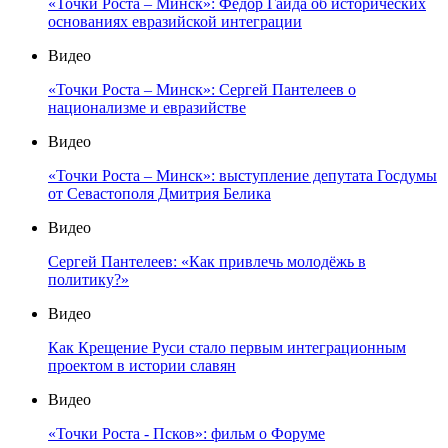
«Точки Роста – Минск»: Фёдор Гайда об исторических
основаниях евразийской интеграции
Видео
«Точки Роста – Минск»: Сергей Пантелеев о
национализме и евразийстве
Видео
«Точки Роста – Минск»: выступление депутата Госдумы
от Севастополя Дмитрия Белика
Видео
Сергей Пантелеев: «Как привлечь молодёжь в
политику?»
Видео
Как Крещение Руси стало первым интеграционным
проектом в истории славян
Видео
«Точки Роста - Псков»: фильм о Форуме