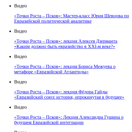
Видео
«Точки Роста – Псков»: Мастер-класс Юрия Шевцова по
Евразийской политической аналитике
Видео
«Точки Роста – Псков»: лекция Алексея Дзерманта
«Каким должно быть евразийство в XXI-м веке?»
Видео
«Точки Роста – Псков»: лекция Бориса Межуева о
метафоре «Евразийской Атлантиды»
Видео
«Точки Роста – Псков»: лекция Фёдора Гайды
«Евразийский союз: история, опрокинутая в будущее»
Видео
«Точки Роста – Псков»: Лекция Александра Гущина о
будущем Евразийской интеграции