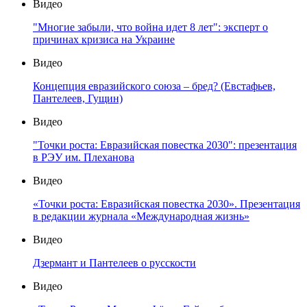
Видео
"Многие забыли, что война идет 8 лет": эксперт о
причинах кризиса на Украине
Видео
Концепция евразийского союза – бред? (Евстафьев,
Пантелеев, Гущин)
Видео
"Точки роста: Евразийская повестка 2030": презентация
в РЭУ им. Плеханова
Видео
«Точки роста: Евразийская повестка 2030». Презентация
в редакции журнала «Международная жизнь»
Видео
Дзермант и Пантелеев о русскости
Видео