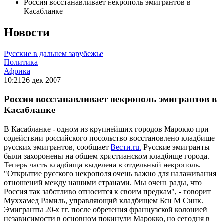
Россия восстанавливает некрополь эмигрантов в
Касабланке
Новости
Русские в дальнем зарубежье
Политика
Африка
10:21
26 дек 2007
Россия восстанавливает некрополь эмигрантов в
Касабланке
В Касабланке - одном из крупнейших городов Марокко при
содействии российского посольство восстановлено кладбище
русских эмигрантов, сообщает
Вести.ru.
Русские эмигранты
были захоронены на общем христианском кладбище города.
Теперь часть кладбища выделена в отдельный некрополь.
"Открытие русского некрополя очень важно для налаживания
отношений между нашими странами. Мы очень рады, что
Россия так заботливо относится к своим предкам", - говорит
Муххамед Рамиль, управляющий кладбищем Бен М Синк.
Эмигранты 20-х гг. после обретения французской колонией
независимости в основном покинули Марокко, но сегодня в