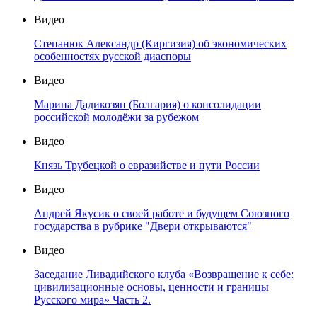
Видео
Степанюк Александр (Киргизия) об экономических
особенностях русской диаспоры
Видео
Марина Дадикозян (Болгария) о консолидации
российской молодёжи за рубежом
Видео
Князь Трубецкой о евразийстве и пути России
Видео
Андрей Якусик о своей работе и будущем Союзного
государства в рубрике "Двери открываются"
Видео
Заседание Ливадийского клуба «Возвращение к себе:
цивилизационные основы, ценности и границы
Русского мира» Часть 2.