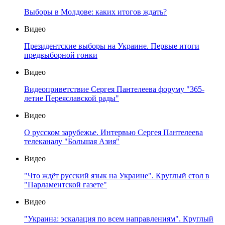
Выборы в Молдове: каких итогов ждать?
Видео
Президентские выборы на Украине. Первые итоги
предвыборной гонки
Видео
Видеоприветствие Сергея Пантелеева форуму "365-
летие Переяславской рады"
Видео
О русском зарубежье. Интервью Сергея Пантелеева
телеканалу "Большая Азия"
Видео
"Что ждёт русский язык на Украине". Круглый стол в
"Парламентской газете"
Видео
"Украина: эскалация по всем направлениям". Круглый