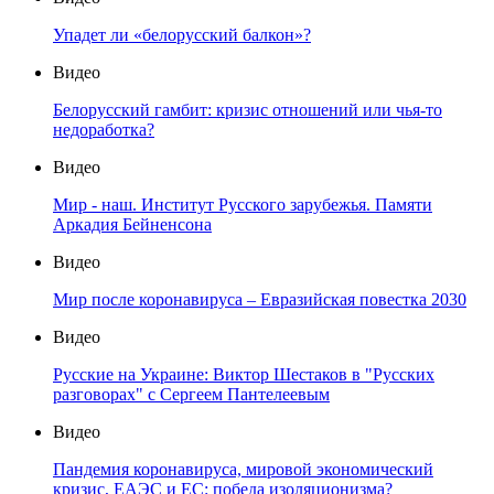
Упадет ли «белорусский балкон»?
Видео
Белорусский гамбит: кризис отношений или чья-то
недоработка?
Видео
Мир - наш. Институт Русского зарубежья. Памяти
Аркадия Бейненсона
Видео
Мир после коронавируса – Евразийская повестка 2030
Видео
Русские на Украине: Виктор Шестаков в "Русских
разговорах" с Сергеем Пантелеевым
Видео
Пандемия коронавируса, мировой экономический
кризис, ЕАЭС и ЕС: победа изоляционизма?