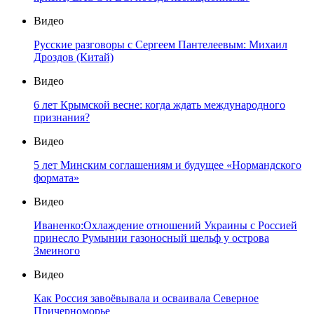
Видео
Русские разговоры с Сергеем Пантелеевым: Михаил
Дроздов (Китай)
Видео
6 лет Крымской весне: когда ждать международного
признания?
Видео
5 лет Минским соглашениям и будущее «Нормандского
формата»
Видео
Иваненко:Охлаждение отношений Украины с Россией
принесло Румынии газоносный шельф у острова
Змеиного
Видео
Как Россия завоёвывала и осваивала Северное
Причерноморье