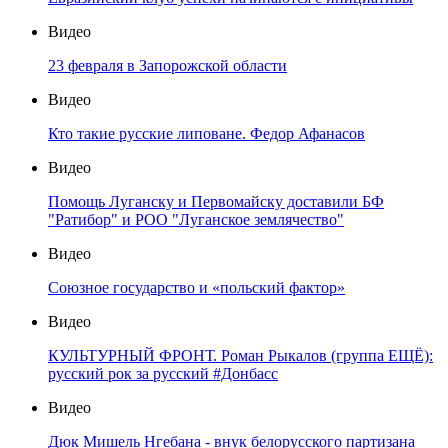
Видео
23 февраля в Запорожской области
Видео
Кто такие русские липоване. Федор Афанасов
Видео
Помощь Луганску и Первомайску доставили БФ
"Ратибор" и РОО "Луганское землячество"
Видео
Союзное государство и «польский фактор»
Видео
КУЛЬТУРНЫЙ ФРОНТ. Роман Рыкалов (группа ЕЩЁ):
русский рок за русский #Донбасс
Видео
Дюк Мишель Нгебана - внук белорусского партизана