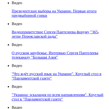
Видео
Президентские выборы на Украине. Первые итоги
предвыборной гонки
Видео
Видеоприветствие Сергея Пантелеева форуму "365-
летие Переяславской рады"
Видео
О русском зарубежье. Интервью Сергея Пантелеева
телеканалу "Большая Азия"
Видео
"Что ждёт русский язык на Украине". Круглый стол в
"Парламентской газете"
Видео
"Украина: эскалация по всем направлениям". Круглый
стол в "Парламентской газете"
Видео