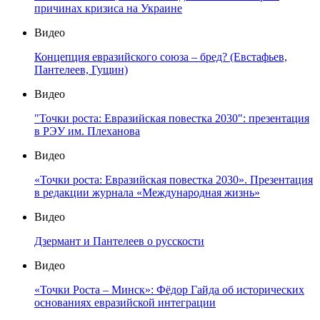
причинах кризиса на Украине
Видео
Концепция евразийского союза – бред? (Евстафьев,
Пантелеев, Гущин)
Видео
"Точки роста: Евразийская повестка 2030": презентация
в РЭУ им. Плеханова
Видео
«Точки роста: Евразийская повестка 2030». Презентация
в редакции журнала «Международная жизнь»
Видео
Дзермант и Пантелеев о русскости
Видео
«Точки Роста – Минск»: Фёдор Гайда об исторических
основаниях евразийской интеграции