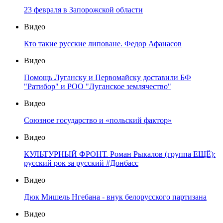
23 февраля в Запорожской области
Видео
Кто такие русские липоване. Федор Афанасов
Видео
Помощь Луганску и Первомайску доставили БФ
"Ратибор" и РОО "Луганское землячество"
Видео
Союзное государство и «польский фактор»
Видео
КУЛЬТУРНЫЙ ФРОНТ. Роман Рыкалов (группа ЕЩЁ):
русский рок за русский #Донбасс
Видео
Дюк Мишель Нгебана - внук белорусского партизана
Видео