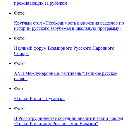
проживающих за рубежом
Фото
Круглый стол «Необходимость включения разделов по
истории русского зарубежья в школьную программу»
Фото
Научный форум Всемирного Русского Народного
Собора
Фото
XVII Международный фестиваль "Великое русское
слово"
Фото
«Точки Роста – Луганск»
Фото
В Россотрудничестве обсудили аналитический доклад
«Точки Роста: мир России - мир Евразии"