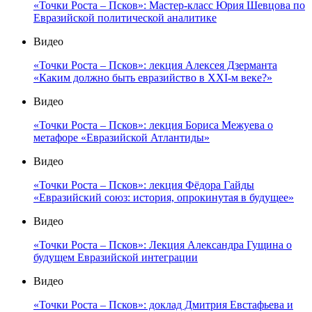
«Точки Роста – Псков»: Мастер-класс Юрия Шевцова по
Евразийской политической аналитике
Видео
«Точки Роста – Псков»: лекция Алексея Дзерманта
«Каким должно быть евразийство в XXI-м веке?»
Видео
«Точки Роста – Псков»: лекция Бориса Межуева о
метафоре «Евразийской Атлантиды»
Видео
«Точки Роста – Псков»: лекция Фёдора Гайды
«Евразийский союз: история, опрокинутая в будущее»
Видео
«Точки Роста – Псков»: Лекция Александра Гущина о
будущем Евразийской интеграции
Видео
«Точки Роста – Псков»: доклад Дмитрия Евстафьева и