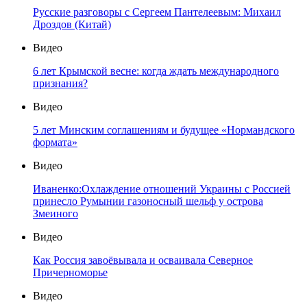
Русские разговоры с Сергеем Пантелеевым: Михаил
Дроздов (Китай)
Видео
6 лет Крымской весне: когда ждать международного
признания?
Видео
5 лет Минским соглашениям и будущее «Нормандского
формата»
Видео
Иваненко:Охлаждение отношений Украины с Россией
принесло Румынии газоносный шельф у острова
Змеиного
Видео
Как Россия завоёвывала и осваивала Северное
Причерноморье
Видео