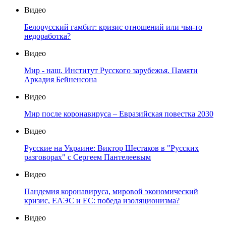
Видео
Белорусский гамбит: кризис отношений или чья-то
недоработка?
Видео
Мир - наш. Институт Русского зарубежья. Памяти
Аркадия Бейненсона
Видео
Мир после коронавируса – Евразийская повестка 2030
Видео
Русские на Украине: Виктор Шестаков в "Русских
разговорах" с Сергеем Пантелеевым
Видео
Пандемия коронавируса, мировой экономический
кризис, ЕАЭС и ЕС: победа изоляционизма?
Видео