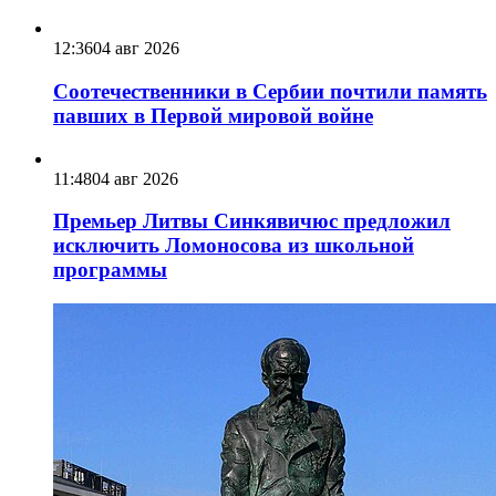
12:36
04 авг 2026
Соотечественники в Сербии почтили память
павших в Первой мировой войне
11:48
04 авг 2026
Премьер Литвы Синкявичюс предложил
исключить Ломоносова из школьной
программы