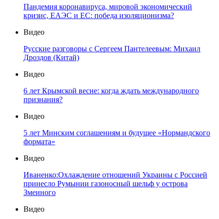
Пандемия коронавируса, мировой экономический
кризис, ЕАЭС и ЕС: победа изоляционизма?
Видео
Русские разговоры с Сергеем Пантелеевым: Михаил
Дроздов (Китай)
Видео
6 лет Крымской весне: когда ждать международного
признания?
Видео
5 лет Минским соглашениям и будущее «Нормандского
формата»
Видео
Иваненко:Охлаждение отношений Украины с Россией
принесло Румынии газоносный шельф у острова
Змеиного
Видео