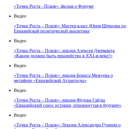
«Точки Роста - Псков»: фильм о Форуме
Видео
«Точки Роста – Псков»: Мастер-класс Юрия Шевцова по
Евразийской политической аналитике
Видео
«Точки Роста – Псков»: лекция Алексея Дзерманта
«Каким должно быть евразийство в XXI-м веке?»
Видео
«Точки Роста – Псков»: лекция Бориса Межуева о
метафоре «Евразийской Атлантиды»
Видео
«Точки Роста – Псков»: лекция Фёдора Гайды
«Евразийский союз: история, опрокинутая в будущее»
Видео
«Точки Роста – Псков»: Лекция Александра Гущина о