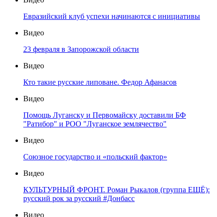
Евразийский клуб успехи начинаются с инициативы
Видео
23 февраля в Запорожской области
Видео
Кто такие русские липоване. Федор Афанасов
Видео
Помощь Луганску и Первомайску доставили БФ
"Ратибор" и РОО "Луганское землячество"
Видео
Союзное государство и «польский фактор»
Видео
КУЛЬТУРНЫЙ ФРОНТ. Роман Рыкалов (группа ЕЩЁ):
русский рок за русский #Донбасс
Видео