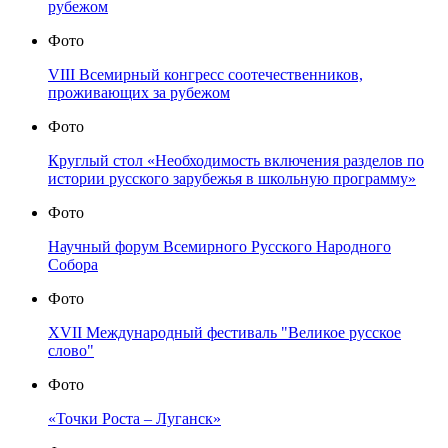
рубежом
Фото
VIII Всемирный конгресс соотечественников,
проживающих за рубежом
Фото
Круглый стол «Необходимость включения разделов по
истории русского зарубежья в школьную программу»
Фото
Научный форум Всемирного Русского Народного
Собора
Фото
XVII Международный фестиваль "Великое русское
слово"
Фото
«Точки Роста – Луганск»