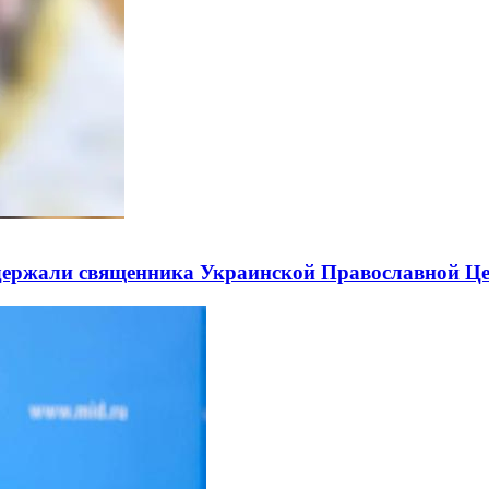
держали священника Украинской Православной Ц