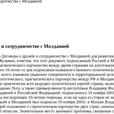
рудничестве с Молдавией
 и сотрудничестве с Молдавией
 Договора о дружбе и сотрудничестве с Молдавией для развития
ьмин, отметив, что этот документ, подписанный Россией и Молд
рагматического партнерства между двумя странами на длительну
чать 10-летие со дня подписания названного базового политиче
всего, взаимное уважение суверенитета и территориальной цело
тратегического, прагматического партнерства между РФ и Молда
и практически всех ведущих политических партий страны, вкл
ариан Лупу, а также премьер-министр республики Владимир Фила
давией и Российской Федерацией, подписанного 19 ноября 2001г
 последующие 10-летние периоды, если ни одна из сторон не за
ацией и Молдавией был подписан 19 ноября 2001г. в Москве В
ий положение о стратегическом партнерстве двух стран, охваты
й областях. Значительное место занимают проблемы, связанные