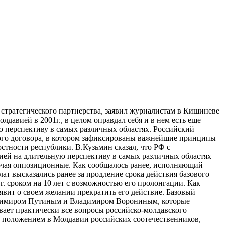
 стратегического партнерства, заявил журналистам в Кишиневе
авией в 2001г., в целом оправдал себя и в нем есть еще
ю перспективу в самых различных областях. Российский
ского договора, в котором зафиксированы важнейшие принципы
стности республики. В.Кузьмин сказал, что РФ с
вией на длительную перспективу в самых различных областях
ючая оппозиционные. Как сообщалось ранее, исполняющий
т высказались ранее за продление срока действия базового
. сроком на 10 лет с возможностью его пролонгации. Как
явит о своем желании прекратить его действие. Базовый
ладимиром Путиным и Владимиром Ворониным, которые
вает практически все вопросы российско-молдавского
 с положением в Молдавии российских соотечественников,