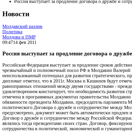
Россия выступает за продление договора о дружбе и сот
Новости
Молдавский разлив
Политика
Молдова и ПМР
09:47
14 фев 2011
Россия выступает за продление договора о дружбе
Российская Федерация выступает за продление сроков действия
чрезвычайный и полномочный посол РФ в Молдавии Валерий Куз
неиспользованный потенциал для развития стратегического, п
дипломат отметил, что в 2011г. Москва и Кишинев будут отме
равноправных отношений между двумя государствами - прежде 
удовлетворением констатирует, что необходимость развития с
отмечена в программных документах правительства Молдавии 
обязанности президента Молдавии, председатель парламента М
политического Договора о дружбе и сотрудничестве между Мол
предусмотрено, документ может быть автоматически продлен на
Договор о дружбе и сотрудничестве между Российской Федер
являлись тогда президентами своих стран. Договор, фиксирующ
сотрудничества в политической, экономической и гуманитарно