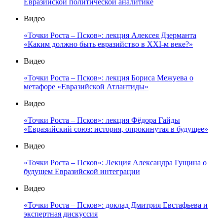
Евразийской политической аналитике
Видео
«Точки Роста – Псков»: лекция Алексея Дзерманта
«Каким должно быть евразийство в XXI-м веке?»
Видео
«Точки Роста – Псков»: лекция Бориса Межуева о
метафоре «Евразийской Атлантиды»
Видео
«Точки Роста – Псков»: лекция Фёдора Гайды
«Евразийский союз: история, опрокинутая в будущее»
Видео
«Точки Роста – Псков»: Лекция Александра Гущина о
будущем Евразийской интеграции
Видео
«Точки Роста – Псков»: доклад Дмитрия Евстафьева и
экспертная дискуссия