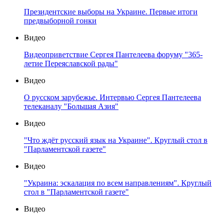
Президентские выборы на Украине. Первые итоги
предвыборной гонки
Видео
Видеоприветствие Сергея Пантелеева форуму "365-
летие Переяславской рады"
Видео
О русском зарубежье. Интервью Сергея Пантелеева
телеканалу "Большая Азия"
Видео
"Что ждёт русский язык на Украине". Круглый стол в
"Парламентской газете"
Видео
"Украина: эскалация по всем направлениям". Круглый
стол в "Парламентской газете"
Видео