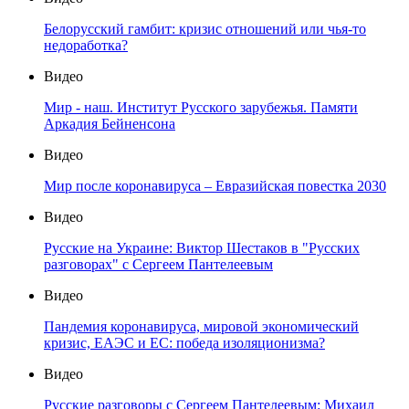
Белорусский гамбит: кризис отношений или чья-то
недоработка?
Видео
Мир - наш. Институт Русского зарубежья. Памяти
Аркадия Бейненсона
Видео
Мир после коронавируса – Евразийская повестка 2030
Видео
Русские на Украине: Виктор Шестаков в "Русских
разговорах" с Сергеем Пантелеевым
Видео
Пандемия коронавируса, мировой экономический
кризис, ЕАЭС и ЕС: победа изоляционизма?
Видео
Русские разговоры с Сергеем Пантелеевым: Михаил