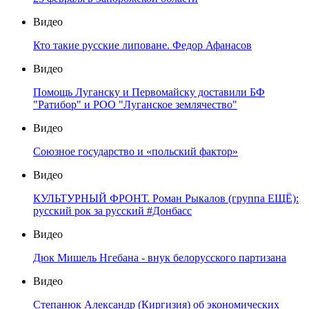
Видео
Кто такие русские липоване. Федор Афанасов
Видео
Помощь Луганску и Первомайску доставили БФ
"Ратибор" и РОО "Луганское землячество"
Видео
Союзное государство и «польский фактор»
Видео
КУЛЬТУРНЫЙ ФРОНТ. Роман Рыкалов (группа ЕЩЁ):
русский рок за русский #Донбасс
Видео
Дюк Мишель Нгебана - внук белорусского партизана
Видео
Степанюк Александр (Киргизия) об экономических