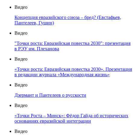
Видео
Концепция евразийского союза – бред? (Евстафьев,
Пантелеев, Гущин)
Видео
"Точки роста: Евразийская повестка 2030": презентация
в РЭУ им. Плеханова
Видео
«Точки роста: Евразийская повестка 2030». Презентация
в редакции журнала «Международная жизнь»
Видео
Дзермант и Пантелеев о русскости
Видео
«Точки Роста – Минск»: Фёдор Гайда об исторических
основаниях евразийской интеграции
Видео