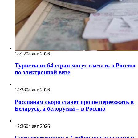
18:12
04 авг 2026
Туристы из 64 стран могут въехать в Россию
по электронной визе
14:28
04 авг 2026
Россиянам скоро станет проще переезжать в
Беларусь, а белорусам – в Россию
12:36
04 авг 2026
Соотечественники в Сербии почтили память