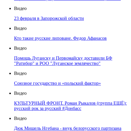
Видео
23 февраля в Запорожской области
Видео
Кто такие русские липоване. Федор Афанасов
Видео
Помощь Луганску и Первомайску доставили БФ
"Ратибор" и РОО "Луганское землячество"
Видео
Союзное государство и «польский фактор»
Видео
КУЛЬТУРНЫЙ ФРОНТ. Роман Рыкалов (группа ЕЩЁ):
русский рок за русский #Донбасс
Видео
Дюк Мишель Нгебана - внук белорусского партизана