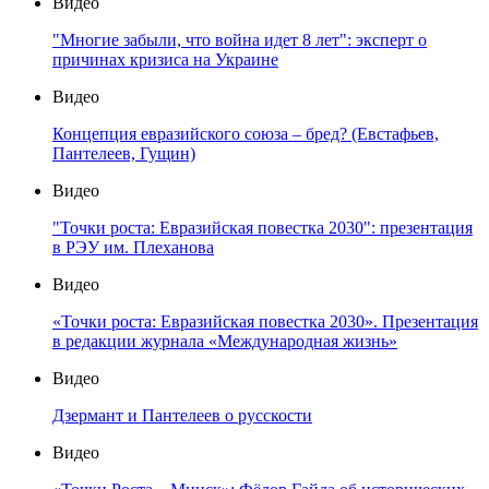
Видео
"Многие забыли, что война идет 8 лет": эксперт о
причинах кризиса на Украине
Видео
Концепция евразийского союза – бред? (Евстафьев,
Пантелеев, Гущин)
Видео
"Точки роста: Евразийская повестка 2030": презентация
в РЭУ им. Плеханова
Видео
«Точки роста: Евразийская повестка 2030». Презентация
в редакции журнала «Международная жизнь»
Видео
Дзермант и Пантелеев о русскости
Видео