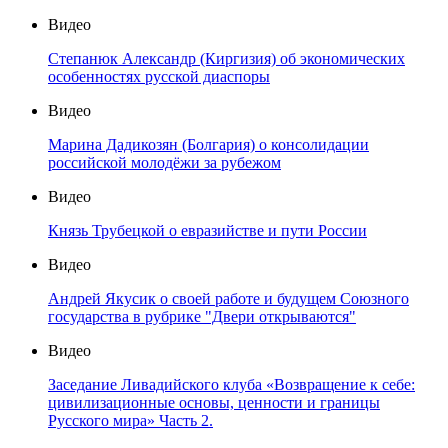
Видео
Степанюк Александр (Киргизия) об экономических
особенностях русской диаспоры
Видео
Марина Дадикозян (Болгария) о консолидации
российской молодёжи за рубежом
Видео
Князь Трубецкой о евразийстве и пути России
Видео
Андрей Якусик о своей работе и будущем Союзного
государства в рубрике "Двери открываются"
Видео
Заседание Ливадийского клуба «Возвращение к себе:
цивилизационные основы, ценности и границы
Русского мира» Часть 2.