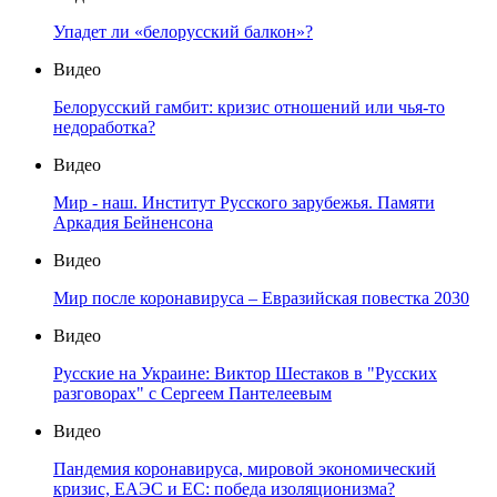
Упадет ли «белорусский балкон»?
Видео
Белорусский гамбит: кризис отношений или чья-то
недоработка?
Видео
Мир - наш. Институт Русского зарубежья. Памяти
Аркадия Бейненсона
Видео
Мир после коронавируса – Евразийская повестка 2030
Видео
Русские на Украине: Виктор Шестаков в "Русских
разговорах" с Сергеем Пантелеевым
Видео
Пандемия коронавируса, мировой экономический
кризис, ЕАЭС и ЕС: победа изоляционизма?