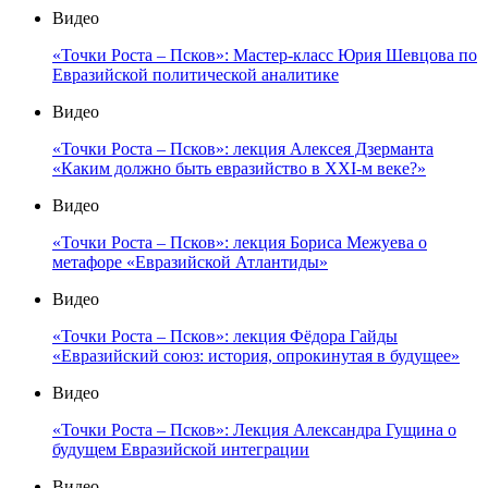
Видео
«Точки Роста – Псков»: Мастер-класс Юрия Шевцова по
Евразийской политической аналитике
Видео
«Точки Роста – Псков»: лекция Алексея Дзерманта
«Каким должно быть евразийство в XXI-м веке?»
Видео
«Точки Роста – Псков»: лекция Бориса Межуева о
метафоре «Евразийской Атлантиды»
Видео
«Точки Роста – Псков»: лекция Фёдора Гайды
«Евразийский союз: история, опрокинутая в будущее»
Видео
«Точки Роста – Псков»: Лекция Александра Гущина о
будущем Евразийской интеграции
Видео