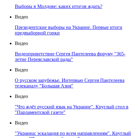
Выборы в Молдове: каких итогов ждать?
Видео
Президентские выборы на Украине. Первые итоги
предвыборной гонки
Видео
Видеоприветствие Сергея Пантелеева форуму "365-
летие Переяславской рады"
Видео
О русском зарубежье. Интервью Сергея Пантелеева
телеканалу "Большая Азия"
Видео
"Что ждёт русский язык на Украине". Круглый стол в
"Парламентской газете"
Видео
"Украина: эскалация по всем направлениям". Круглый