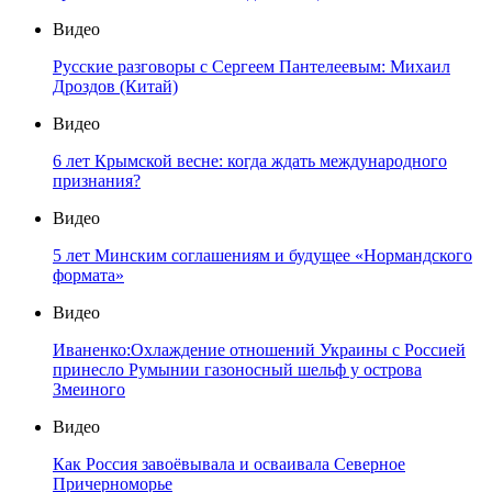
Видео
Русские разговоры с Сергеем Пантелеевым: Михаил
Дроздов (Китай)
Видео
6 лет Крымской весне: когда ждать международного
признания?
Видео
5 лет Минским соглашениям и будущее «Нормандского
формата»
Видео
Иваненко:Охлаждение отношений Украины с Россией
принесло Румынии газоносный шельф у острова
Змеиного
Видео
Как Россия завоёвывала и осваивала Северное
Причерноморье