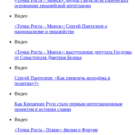
«Точки Роста – Минск»: Фёдор Гайда об исторических
основаниях евразийской интеграции
Видео
«Точки Роста – Минск»: Сергей Пантелеев о
национализме и евразийстве
Видео
«Точки Роста – Минск»: выступление депутата Госдумы
от Севастополя Дмитрия Белика
Видео
Сергей Пантелеев: «Как привлечь молодёжь в
политику?»
Видео
Как Крещение Руси стало первым интеграционным
проектом в истории славян
Видео
«Точки Роста - Псков»: фильм о Форуме