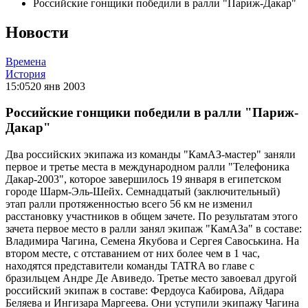
Российские гонщики победили в ралли "Париж-Дакар"
Новости
Времена
История
15:05
20 янв 2003
Российские гонщики победили в ралли "Париж-
Дакар"
Два российских экипажа из команды "КамАЗ-мастер" заняли
первое и третье места в международном ралли "Телефоника
Дакар-2003", которое завершилось 19 января в египетском
городе Шарм-Эль-Шейх. Семнадцатый (заключительный)
этап ралли протяженностью всего 56 км не изменил
расстановку участников в общем зачете. По результатам этого
зачета первое место в ралли занял экипаж "КамАЗа" в составе:
Владимира Чагина, Семена Якубова и Сергея Савоськина. На
втором месте, с отставанием от них более чем в 1 час,
находятся представители команды TATRA во главе с
бразильцем Андре Де Авиведо. Третье место завоевал другой
российский экипаж в составе: Фердоуса Кабирова, Айдара
Беляева и Ингизара Маргеева. Они уступили экипажу Чагина