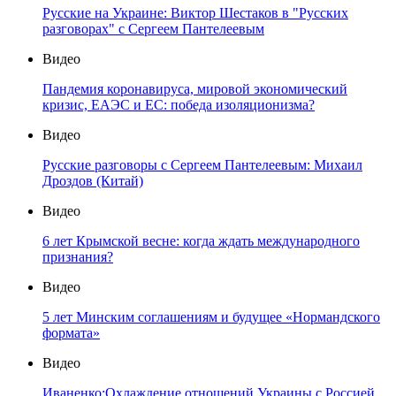
Русские на Украине: Виктор Шестаков в "Русских
разговорах" с Сергеем Пантелеевым
Видео
Пандемия коронавируса, мировой экономический
кризис, ЕАЭС и ЕС: победа изоляционизма?
Видео
Русские разговоры с Сергеем Пантелеевым: Михаил
Дроздов (Китай)
Видео
6 лет Крымской весне: когда ждать международного
признания?
Видео
5 лет Минским соглашениям и будущее «Нормандского
формата»
Видео
Иваненко:Охлаждение отношений Украины с Россией