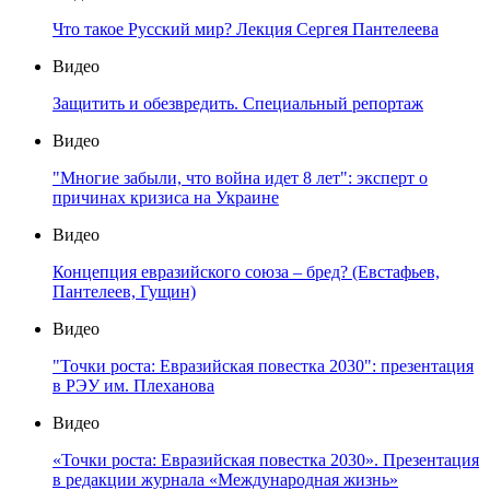
Что такое Русский мир? Лекция Сергея Пантелеева
Видео
Защитить и обезвредить. Специальный репортаж
Видео
"Многие забыли, что война идет 8 лет": эксперт о
причинах кризиса на Украине
Видео
Концепция евразийского союза – бред? (Евстафьев,
Пантелеев, Гущин)
Видео
"Точки роста: Евразийская повестка 2030": презентация
в РЭУ им. Плеханова
Видео
«Точки роста: Евразийская повестка 2030». Презентация
в редакции журнала «Международная жизнь»