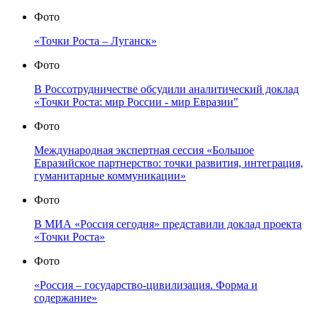
Фото
«Точки Роста – Луганск»
Фото
В Россотрудничестве обсудили аналитический доклад
«Точки Роста: мир России - мир Евразии"
Фото
Международная экспертная сессия «Большое
Евразийское партнерство: точки развития, интеграция,
гуманитарные коммуникации»
Фото
В МИА «Россия сегодня» представили доклад проекта
«Точки Роста»
Фото
«Россия – государство-цивилизация. Форма и
содержание»