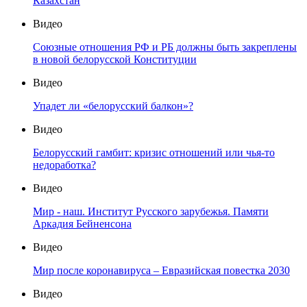
Казахстан
Видео
Союзные отношения РФ и РБ должны быть закреплены
в новой белорусской Конституции
Видео
Упадет ли «белорусский балкон»?
Видео
Белорусский гамбит: кризис отношений или чья-то
недоработка?
Видео
Мир - наш. Институт Русского зарубежья. Памяти
Аркадия Бейненсона
Видео
Мир после коронавируса – Евразийская повестка 2030
Видео