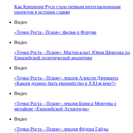
Как Крещение Руси стало первым интеграционным
проектом в истории славян
Видео
«Точки Роста - Псков»: фильм о Форуме
Видео
«Точки Роста – Псков»: Мастер-класс Юрия Шевцова по
Евразийской политической аналитике
Видео
«Точки Роста – Псков»: лекция Алексея Дзерманта
«Каким должно быть евразийство в XXI-м веке?»
Видео
«Точки Роста – Псков»: лекция Бориса Межуева о
метафоре «Евразийской Атлантиды»
Видео
«Точки Роста – Псков»: лекция Фёдора Гайды