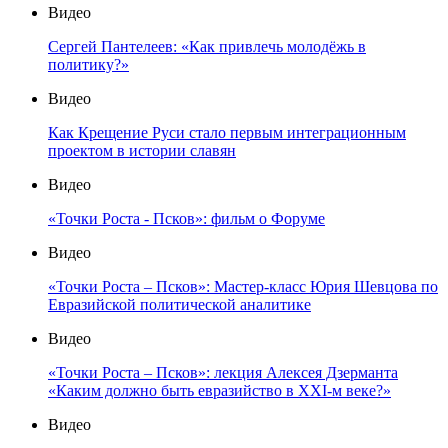
Видео
Сергей Пантелеев: «Как привлечь молодёжь в
политику?»
Видео
Как Крещение Руси стало первым интеграционным
проектом в истории славян
Видео
«Точки Роста - Псков»: фильм о Форуме
Видео
«Точки Роста – Псков»: Мастер-класс Юрия Шевцова по
Евразийской политической аналитике
Видео
«Точки Роста – Псков»: лекция Алексея Дзерманта
«Каким должно быть евразийство в XXI-м веке?»
Видео