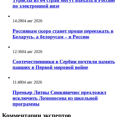
Туристы из 64 стран могут въехать в Россию
по электронной визе
14:28
04 авг 2026
Россиянам скоро станет проще переезжать в
Беларусь, а белорусам – в Россию
12:36
04 авг 2026
Соотечественники в Сербии почтили память
павших в Первой мировой войне
11:48
04 авг 2026
Премьер Литвы Синкявичюс предложил
исключить Ломоносова из школьной
программы
Комментарии экспертов