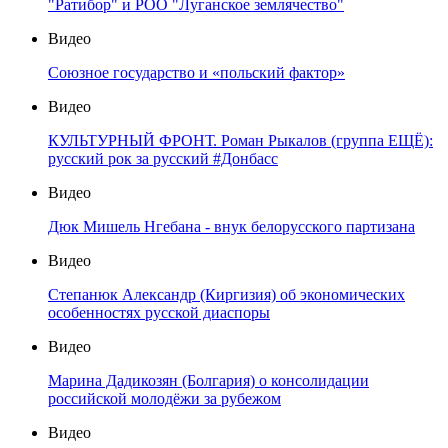
"Ратибор" и РОО "Луганское землячество"
Видео
Союзное государство и «польский фактор»
Видео
КУЛЬТУРНЫЙ ФРОНТ. Роман Рыкалов (группа ЕЩЁ):
русский рок за русский #Донбасс
Видео
Дюк Мишель Нгебана - внук белорусского партизана
Видео
Степанюк Александр (Киргизия) об экономических
особенностях русской диаспоры
Видео
Марина Дадикозян (Болгария) о консолидации
российской молодёжи за рубежом
Видео