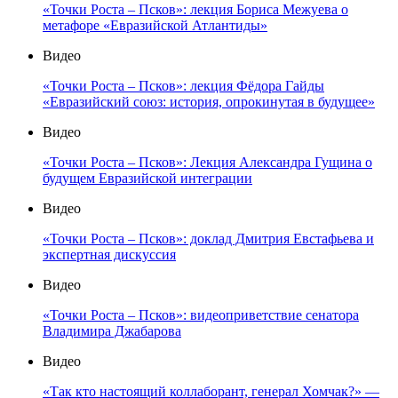
«Точки Роста – Псков»: лекция Бориса Межуева о
метафоре «Евразийской Атлантиды»
Видео
«Точки Роста – Псков»: лекция Фёдора Гайды
«Евразийский союз: история, опрокинутая в будущее»
Видео
«Точки Роста – Псков»: Лекция Александра Гущина о
будущем Евразийской интеграции
Видео
«Точки Роста – Псков»: доклад Дмитрия Евстафьева и
экспертная дискуссия
Видео
«Точки Роста – Псков»: видеоприветствие сенатора
Владимира Джабарова
Видео
«Так кто настоящий коллаборант, генерал Хомчак?» —