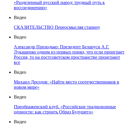
«Разделенный русский народ: трудный путь к
воссоединению»
Видео
СКАЗИТЕЛЬСТВО Переосмысляя старину
Видео
Александр Приходько: Президент Беларуси А.Г.
Лукашенко одним из первых понял, что если проиграет
Россия, то на постсоветском пространстве проиграют
все
Видео
Михаил Дроздов: «Найти место соотечественников в
новом мире»
Видео
Преображенский клуб. «Российские традиционные
ценности: как строить Образ Будущего»
Видео