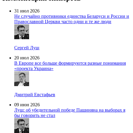
31 июл 2026
Не случайно противники единства Беларуси и России и
Православной Церкви часто одни и те же люди
Сергей Лущ
20 июл 2026
В Европе все больше формируются разные понимания
«проекта Украина»
Дмитрий Евстафьев
09 июн 2026
Лущ: об убедительной победе Пашиняна на выборах я
бы говорить не стал