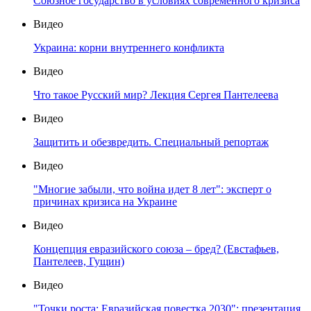
Союзное государство в условиях современного кризиса
Видео
Украина: корни внутреннего конфликта
Видео
Что такое Русский мир? Лекция Сергея Пантелеева
Видео
Защитить и обезвредить. Специальный репортаж
Видео
"Многие забыли, что война идет 8 лет": эксперт о
причинах кризиса на Украине
Видео
Концепция евразийского союза – бред? (Евстафьев,
Пантелеев, Гущин)
Видео
"Точки роста: Евразийская повестка 2030": презентация