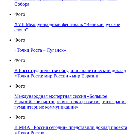
Собора
Фото
XVII Международный фестиваль "Великое русское
слово"
Фото
«Точки Роста – Луганск»
Фото
В Россотрудничестве обсудили аналитический доклад
«Точки Роста: мир России - мир Евразии"
Фото
Международная экспертная сессия «Большое
Евразийское партнерство: точки развития, интеграция,
гуманитарные коммуникации»
Фото
В МИА «Россия сегодня» представили доклад проекта
«Точки Роста»