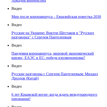
Аркадия Бейненсона
Видео
Мир после коронавируса – Евразийская повестка 2030
Видео
Русские на Украине: Виктор Шестаков в "Русских
разговорах" с Сергеем Пантелеевым
Видео
Пандемия коронавируса, мировой экономический
кризис, ЕАЭС и ЕС: победа изоляционизма?
Видео
Русские разговоры с Сергеем Пантелеевым: Михаил
Дроздов (Китай)
Видео
6 лет Крымской весне: когда ждать международного
признания?
Видео