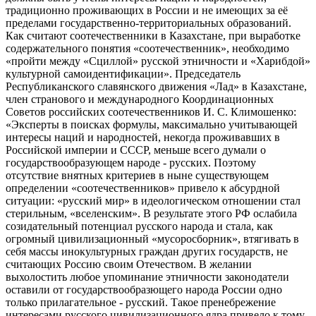
традиционно проживающих в России и не имеющих за её
пределами государственно-территориальных образований.
Как считают соотечественники в Казахстане, при выработке
содержательного понятия «соотечественник», необходимо
«пройти между «Сциллой» русской этничности и «Харибдой»
культурной самоидентификации». Председатель
Республиканского славянского движения «Лад» в Казахстане,
член странового и международного Координационных
Советов российских соотечественников И. С. Климошенко:
«Эксперты в поисках формулы, максимально учитывающей
интересы наций и народностей, некогда проживавших в
Российской империи и СССР, меньше всего думали о
государствообразующем народе - русских. Поэтому
отсутствие внятных критериев в ныне существующем
определении «соотечественников» привело к абсурдной
ситуации: «русский мир» в идеологическом отношении стал
стерильным, «вселенским». В результате этого РФ ослабила
созидательный потенциал русского народа и стала, как
огромный цивилизационный «мусоросборник», втягивать в
себя массы инокультурных граждан других государств, не
считающих Россию своим Отечеством. В желании
выхолостить любое упоминание этничности законодатели
оставили от государствообразющего народа России одно
только прилагательное - русский. Такое пренебрежение
интересами русского цивилизационного ядра привело к тому,