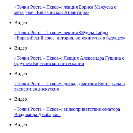
«Точки Роста – Псков»: лекция Бориса Межуева о
метафоре «Евразийской Атлантиды»
Видео
«Точки Роста – Псков»: лекция Фёдора Гайды
«Евразийский союз: история, опрокинутая в будущее»
Видео
«Точки Роста – Псков»: Лекция Александра Гущина о
будущем Евразийской интеграции
Видео
«Точки Роста – Псков»: доклад Дмитрия Евстафьева и
экспертная дискуссия
Видео
«Точки Роста – Псков»: видеоприветствие сенатора
Владимира Джабарова
Видео