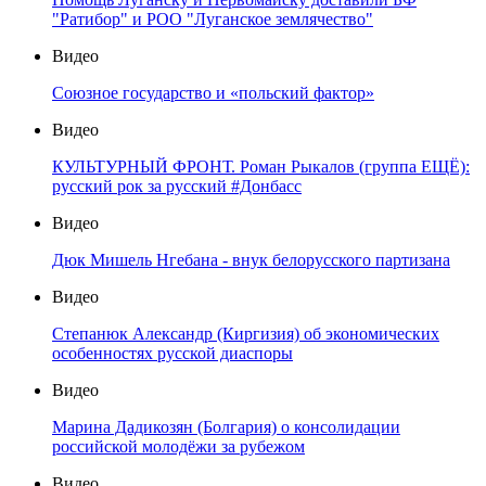
"Ратибор" и РОО "Луганское землячество"
Видео
Союзное государство и «польский фактор»
Видео
КУЛЬТУРНЫЙ ФРОНТ. Роман Рыкалов (группа ЕЩЁ):
русский рок за русский #Донбасс
Видео
Дюк Мишель Нгебана - внук белорусского партизана
Видео
Степанюк Александр (Киргизия) об экономических
особенностях русской диаспоры
Видео
Марина Дадикозян (Болгария) о консолидации
российской молодёжи за рубежом
Видео