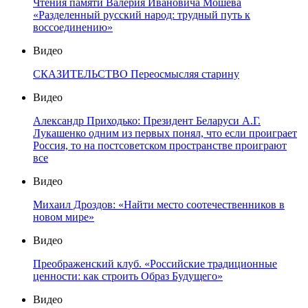
Чтения памяти Валерия Ивановича Мошева
«Разделенный русский народ: трудный путь к
воссоединению»
Видео
СКАЗИТЕЛЬСТВО Переосмысляя старину
Видео
Александр Приходько: Президент Беларуси А.Г.
Лукашенко одним из первых понял, что если проиграет
Россия, то на постсоветском пространстве проиграют
все
Видео
Михаил Дроздов: «Найти место соотечественников в
новом мире»
Видео
Преображенский клуб. «Российские традиционные
ценности: как строить Образ Будущего»
Видео