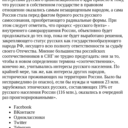
что русские в собственном государстве в правовом
отношении оказались самым незащищенным народом, а сама
Россия стала перед фактом бурного роста русского
самосознания, приобретающего радикальные формы. При
этом следует отметить, что процесс «русского бунта» -
внутреннего саморазрушения России, объективно будет
продолжаться до тех пор, пока не будет выработано решения,
закрепляющего статус русских как государствообразующего
народа РФ, несущего всю полноту ответственности за судьбу
своего Отечества. Мнение большинства российских
соотечественников в СНГ не трудно предугадать: они за то,
чтобы в новом определении термина «соотечественник»,
конечно же, учитывались интересы русского населения. По
крайней мере, так же, как интересы других народов,
исторически проживающих на территории России. Было бы
несправедливо (и опасно), если бы нужды и чаяния 23 млн.
зарубежных этнических русских, составляющих 19% от
русского населения России (116 млн.), оказались в очередной
раз проигнорированными».
Facebook
ВКонтакте
Одноклассники
Twitter
Telegram