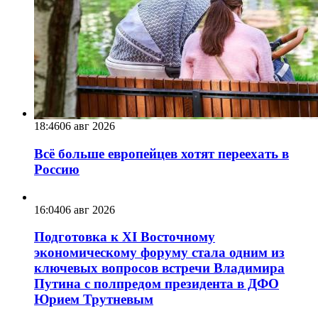
18:46
06 авг 2026
Всё больше европейцев хотят переехать в
Россию
16:04
06 авг 2026
Подготовка к XI Восточному
экономическому форуму стала одним из
ключевых вопросов встречи Владимира
Путина с полпредом президента в ДФО
Юрием Трутневым