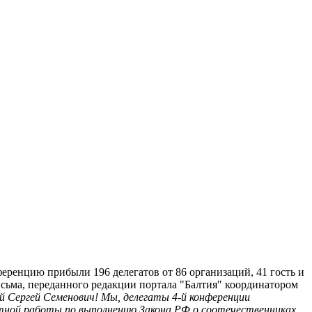
ренцию прибыли 196 делегатов от 86 организаций, 41 гость и
ьма, переданного редакции портала "Балтия" координатором
ергей Семенович! Мы, делегаты 4-й конференции
стной работы по выполнению Закона РФ о соотечественниках.