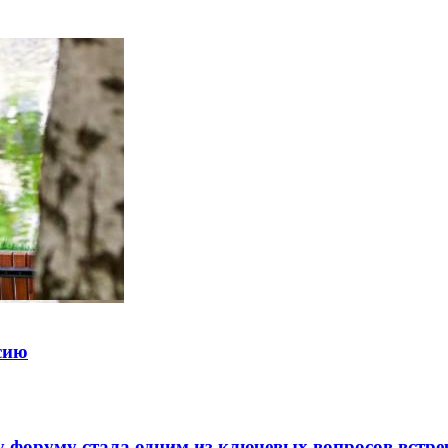
ссию
 форуму стала одним из ключевых вопросов встре