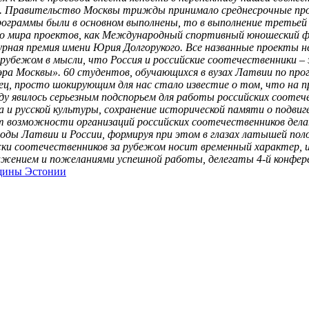
ми. Правительство Москвы трижды принимало среднесрочные про
 две программы были в основном выполнены, то в выполнение трет
го мира проектов, как Международный спортивный юношеский 
рная премия имени Юрия Долгорукого. Все названные проекты 
рубежом в мысли, что Россия и российские соотечественники – 
а Москвы». 60 студентов, обучающихся в вузах Латвии по прогр
нец, просто шокирующим для нас стало известие о том, что на
ду явилось серьезным подспорьем для работы российских сооте
ка и русской культуры, сохранение исторической памяти о подви
возможности организаций российских соотечественников делат
ы Латвии и России, формируя при этом в глазах латышей полож
жки соотечественников за рубежом носит временный характер, 
жением и пожеланиями успешной работы, делегаты 4-й конфере
щины Эстонии