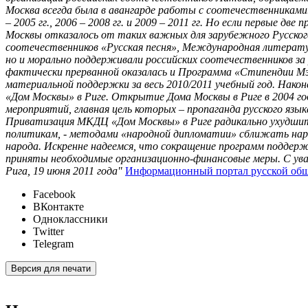
Москва всегда была в авангарде работы с соотечественника
– 2005 гг., 2006 – 2008 гг. и 2009 – 2011 гг. Но если первые
Москвы отказалось от таких важных для зарубежного Русско
соотечественников «Русская песня», Международная литерату
но и морально поддерживали российских соотечественников за 
фактически прерванной оказалась и Программа «Стипендии Мэр
материальной поддержки за весь 2010/2011 учебный год. Нако
«Дом Москвы» в Риге. Открытие Дома Москвы в Риге в 2004 го
мероприятий, главная цель которых – пропаганда русского язы
Приватизация МКДЦ «Дом Москвы» в Риге радикально ухудшит 
политикам, - методами «народной дипломатии» сближать народ
народа. Искренне надеемся, что сокращение программ поддер
приняты необходимые организационно-финансовые меры. С ува
Рига, 19 июня 2011 года"
Информационный портал русской об
Facebook
ВКонтакте
Одноклассники
Twitter
Telegram
Версия для печати