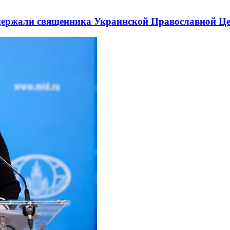
держали священника Украинской Православной Ц