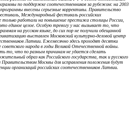
граммы по поддержке соотечественников за рубежом: на 2003
ьей программы внесены серьезные коррективы. Правительство
фестиваль, Международный фестиваль российских
не только работали на повышение престижа столицы России,
это единое целое. Особую тревогу у нас вызывает то, что
аммам на русском языке, до сих пор не получили обещанной
 приватизацию выставлен Московский культурно-деловой центр
чественников Латвии. Ежемесячно здесь проходят десятки
ге советского народа в годы Великой Отечественной войны.
ь то, что по разным причинам не удается сделать
ительный образ как Российского государства, так и русского
и Правительством Москвы для исправления положения будут
нции организаций российских соотечественников Латвии.