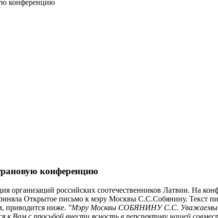
вую конференцию
страновую конференцию
я организаций российских соотечественников Латвии. На конфе
иняла Открытое письмо к мэру Москвы С.С.Собянину. Текст пис
, приводится ниже.
"Мэру Москвы СОБЯНИНУ С.С. Уважаемый С
я к Вам с просьбой внести ясность в перспективу нашей совме