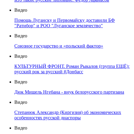
Видео
Помощь Луганску и Первомайску доставили БФ
"Ратибор" и РОО "Луганское землячество"
Видео
Союзное государство и «польский фактор»
Видео
КУЛЬТУРНЫЙ ФРОНТ. Роман Рыкалов (группа ЕЩЁ):
русский рок за русский #Донбасс
Видео
Дюк Мишель Нгебана - внук белорусского партизана
Видео
Степанюк Александр (Киргизия) об экономических
особенностях русской диаспоры
Видео