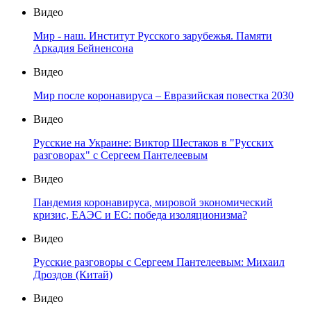
Видео
Мир - наш. Институт Русского зарубежья. Памяти
Аркадия Бейненсона
Видео
Мир после коронавируса – Евразийская повестка 2030
Видео
Русские на Украине: Виктор Шестаков в "Русских
разговорах" с Сергеем Пантелеевым
Видео
Пандемия коронавируса, мировой экономический
кризис, ЕАЭС и ЕС: победа изоляционизма?
Видео
Русские разговоры с Сергеем Пантелеевым: Михаил
Дроздов (Китай)
Видео