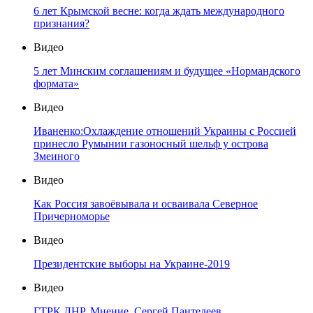
6 лет Крымской весне: когда ждать международного
признания?
Видео
5 лет Минским соглашениям и будущее «Нормандского
формата»
Видео
Иваненко:Охлаждение отношений Украины с Россией
принесло Румынии газоносный шельф у острова
Змеиного
Видео
Как Россия завоёвывала и осваивала Северное
Причерноморье
Видео
Президентские выборы на Украине-2019
Видео
ГТРК ЛНР. Мнение. Сергей Пантелеев