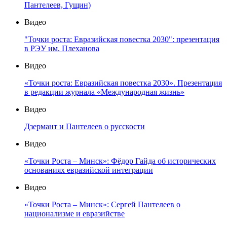
Пантелеев, Гущин)
Видео
"Точки роста: Евразийская повестка 2030": презентация
в РЭУ им. Плеханова
Видео
«Точки роста: Евразийская повестка 2030». Презентация
в редакции журнала «Международная жизнь»
Видео
Дзермант и Пантелеев о русскости
Видео
«Точки Роста – Минск»: Фёдор Гайда об исторических
основаниях евразийской интеграции
Видео
«Точки Роста – Минск»: Сергей Пантелеев о
национализме и евразийстве