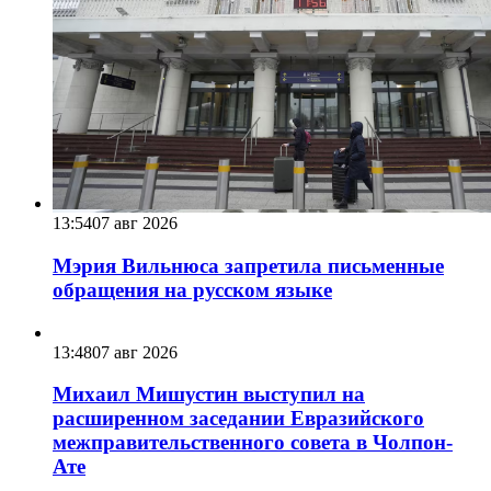
13:54
07 авг 2026
Мэрия Вильнюса запретила письменные
обращения на русском языке
13:48
07 авг 2026
Михаил Мишустин выступил на
расширенном заседании Евразийского
межправительственного совета в Чолпон-
Ате