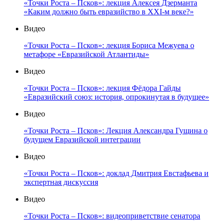
«Точки Роста – Псков»: лекция Алексея Дзерманта
«Каким должно быть евразийство в XXI-м веке?»
Видео
«Точки Роста – Псков»: лекция Бориса Межуева о
метафоре «Евразийской Атлантиды»
Видео
«Точки Роста – Псков»: лекция Фёдора Гайды
«Евразийский союз: история, опрокинутая в будущее»
Видео
«Точки Роста – Псков»: Лекция Александра Гущина о
будущем Евразийской интеграции
Видео
«Точки Роста – Псков»: доклад Дмитрия Евстафьева и
экспертная дискуссия
Видео
«Точки Роста – Псков»: видеоприветствие сенатора