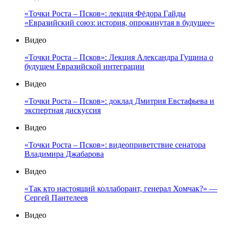
«Точки Роста – Псков»: лекция Фёдора Гайды
«Евразийский союз: история, опрокинутая в будущее»
Видео
«Точки Роста – Псков»: Лекция Александра Гущина о
будущем Евразийской интеграции
Видео
«Точки Роста – Псков»: доклад Дмитрия Евстафьева и
экспертная дискуссия
Видео
«Точки Роста – Псков»: видеоприветствие сенатора
Владимира Джабарова
Видео
«Так кто настоящий коллаборант, генерал Хомчак?» —
Сергей Пантелеев
Видео