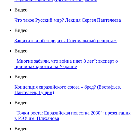
Видео
Что такое Русский мир? Лекция Сергея Пантелеева
Видео
Защитить и обезвредить. Специальный репортаж
Видео
"Многие забыли, что война идет 8 лет": эксперт о
причинах кризиса на Украине
Видео
Концепция евразийского союза – бред? (Евстафьев,
Пантелеев, Гущин)
Видео
"Точки роста: Евразийская повестка 2030": презентация
в РЭУ им. Плеханова
Видео