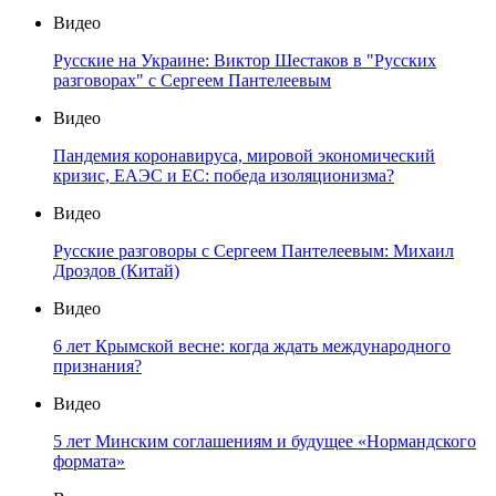
Видео
Русские на Украине: Виктор Шестаков в "Русских
разговорах" с Сергеем Пантелеевым
Видео
Пандемия коронавируса, мировой экономический
кризис, ЕАЭС и ЕС: победа изоляционизма?
Видео
Русские разговоры с Сергеем Пантелеевым: Михаил
Дроздов (Китай)
Видео
6 лет Крымской весне: когда ждать международного
признания?
Видео
5 лет Минским соглашениям и будущее «Нормандского
формата»