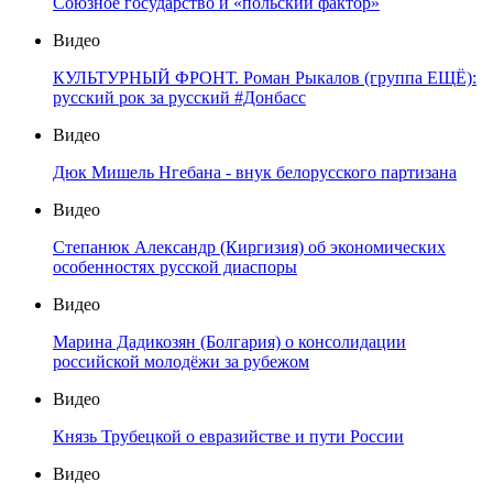
Союзное государство и «польский фактор»
Видео
КУЛЬТУРНЫЙ ФРОНТ. Роман Рыкалов (группа ЕЩЁ):
русский рок за русский #Донбасс
Видео
Дюк Мишель Нгебана - внук белорусского партизана
Видео
Степанюк Александр (Киргизия) об экономических
особенностях русской диаспоры
Видео
Марина Дадикозян (Болгария) о консолидации
российской молодёжи за рубежом
Видео
Князь Трубецкой о евразийстве и пути России
Видео