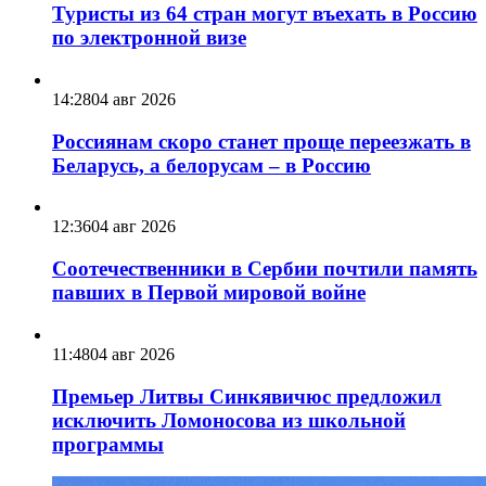
Туристы из 64 стран могут въехать в Россию
по электронной визе
14:28
04 авг 2026
Россиянам скоро станет проще переезжать в
Беларусь, а белорусам – в Россию
12:36
04 авг 2026
Соотечественники в Сербии почтили память
павших в Первой мировой войне
11:48
04 авг 2026
Премьер Литвы Синкявичюс предложил
исключить Ломоносова из школьной
программы