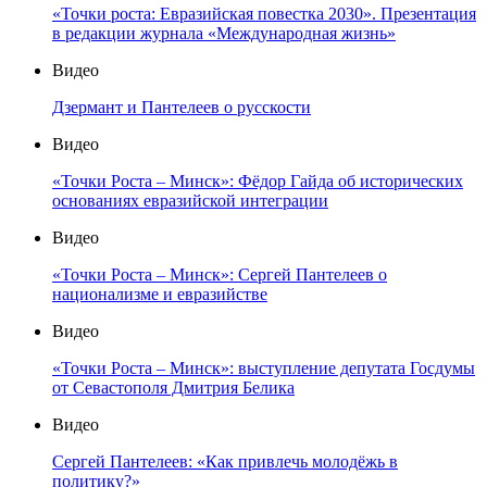
«Точки роста: Евразийская повестка 2030». Презентация
в редакции журнала «Международная жизнь»
Видео
Дзермант и Пантелеев о русскости
Видео
«Точки Роста – Минск»: Фёдор Гайда об исторических
основаниях евразийской интеграции
Видео
«Точки Роста – Минск»: Сергей Пантелеев о
национализме и евразийстве
Видео
«Точки Роста – Минск»: выступление депутата Госдумы
от Севастополя Дмитрия Белика
Видео
Сергей Пантелеев: «Как привлечь молодёжь в
политику?»