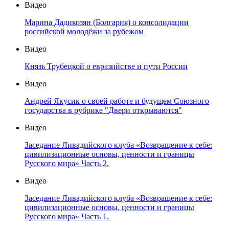
Видео
Марина Дадикозян (Болгария) о консолидации
российской молодёжи за рубежом
Видео
Князь Трубецкой о евразийстве и пути России
Видео
Андрей Якусик о своей работе и будущем Союзного
государства в рубрике "Двери открываются"
Видео
Заседание Ливадийского клуба «Возвращение к себе:
цивилизационные основы, ценности и границы
Русского мира» Часть 2.
Видео
Заседание Ливадийского клуба «Возвращение к себе:
цивилизационные основы, ценности и границы
Русского мира» Часть 1.