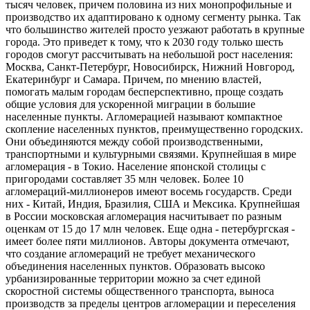
тысяч человек, причем половина из них монопрофильные и
производство их адаптировано к одному сегменту рынка. Так
что большинство жителей просто уезжают работать в крупные
города. Это приведет к тому, что к 2030 году только шесть
городов смогут рассчитывать на небольшой рост населения:
Москва, Санкт-Петербург, Новосибирск, Нижний Новгород,
Екатеринбург и Самара. Причем, по мнению властей,
помогать малым городам бесперспективно, проще создать
общие условия для ускоренной миграции в большие
населенные пункты. Агломерацией называют компактное
скопление населенных пунктов, преимущественно городских.
Они объединяются между собой производственными,
транспортными и культурными связями. Крупнейшая в мире
агломерация - в Токио. Население японской столицы с
пригородами составляет 35 млн человек. Более 10
агломераций-миллионеров имеют восемь государств. Среди
них - Китай, Индия, Бразилия, США и Мексика. Крупнейшая
в России московская агломерация насчитывает по разным
оценкам от 15 до 17 млн человек. Еще одна - петербургская -
имеет более пяти миллионов. Авторы документа отмечают,
что создание агломераций не требует механического
объединения населенных пунктов. Образовать высоко
урбанизированные территории можно за счет единой
скоростной системы общественного транспорта, выноса
производств за пределы центров агломерации и переселения