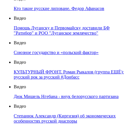
Кто такие русские липоване. Федор Афанасов
Видео
Помощь Луганску и Первомайску доставили БФ
"Ратибор" и РОО "Луганское землячество"
Видео
Союзное государство и «польский фактор»
Видео
КУЛЬТУРНЫЙ ФРОНТ. Роман Рыкалов (группа ЕЩЁ):
русский рок за русский #Донбасс
Видео
Дюк Мишель Нгебана - внук белорусского партизана
Видео
Степанюк Александр (Киргизия) об экономических
особенностях русской диаспоры