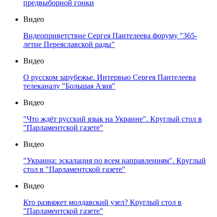
предвыборной гонки
Видео
Видеоприветствие Сергея Пантелеева форуму "365-
летие Переяславской рады"
Видео
О русском зарубежье. Интервью Сергея Пантелеева
телеканалу "Большая Азия"
Видео
"Что ждёт русский язык на Украине". Круглый стол в
"Парламентской газете"
Видео
"Украина: эскалация по всем направлениям". Круглый
стол в "Парламентской газете"
Видео
Кто развяжет молдавский узел? Круглый стол в
"Парламентской газете"