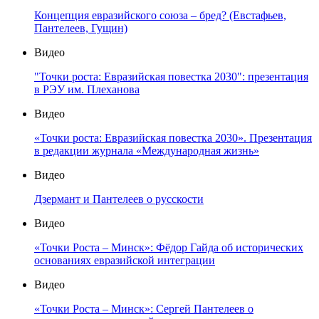
Концепция евразийского союза – бред? (Евстафьев,
Пантелеев, Гущин)
Видео
"Точки роста: Евразийская повестка 2030": презентация
в РЭУ им. Плеханова
Видео
«Точки роста: Евразийская повестка 2030». Презентация
в редакции журнала «Международная жизнь»
Видео
Дзермант и Пантелеев о русскости
Видео
«Точки Роста – Минск»: Фёдор Гайда об исторических
основаниях евразийской интеграции
Видео
«Точки Роста – Минск»: Сергей Пантелеев о