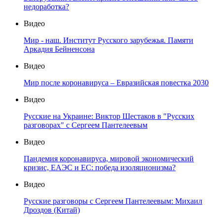
недоработка?
Видео
Мир - наш. Институт Русского зарубежья. Памяти
Аркадия Бейненсона
Видео
Мир после коронавируса – Евразийская повестка 2030
Видео
Русские на Украине: Виктор Шестаков в "Русских
разговорах" с Сергеем Пантелеевым
Видео
Пандемия коронавируса, мировой экономический
кризис, ЕАЭС и ЕС: победа изоляционизма?
Видео
Русские разговоры с Сергеем Пантелеевым: Михаил
Дроздов (Китай)