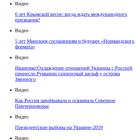
Видео
6 лет Крымской весне: когда ждать международного
признания?
Видео
5 лет Минским соглашениям и будущее «Нормандского
формата»
Видео
Иваненко:Охлаждение отношений Украины с Россией
принесло Румынии газоносный шельф у острова
Змеиного
Видео
Как Россия завоёвывала и осваивала Северное
Причерноморье
Видео
Президентские выборы на Украине-2019
Видео