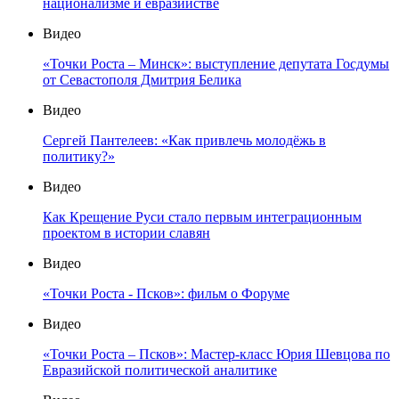
национализме и евразийстве
Видео
«Точки Роста – Минск»: выступление депутата Госдумы
от Севастополя Дмитрия Белика
Видео
Сергей Пантелеев: «Как привлечь молодёжь в
политику?»
Видео
Как Крещение Руси стало первым интеграционным
проектом в истории славян
Видео
«Точки Роста - Псков»: фильм о Форуме
Видео
«Точки Роста – Псков»: Мастер-класс Юрия Шевцова по
Евразийской политической аналитике