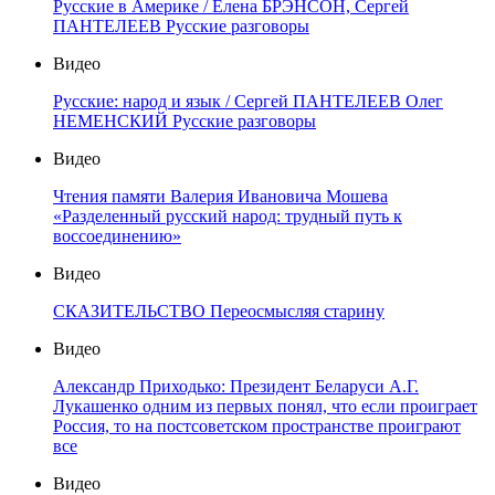
Русские в Америке / Елена БРЭНСОН, Сергей
ПАНТЕЛЕЕВ Русские разговоры
Видео
Русские: народ и язык / Сергей ПАНТЕЛЕЕВ Олег
НЕМЕНСКИЙ Русские разговоры
Видео
Чтения памяти Валерия Ивановича Мошева
«Разделенный русский народ: трудный путь к
воссоединению»
Видео
СКАЗИТЕЛЬСТВО Переосмысляя старину
Видео
Александр Приходько: Президент Беларуси А.Г.
Лукашенко одним из первых понял, что если проиграет
Россия, то на постсоветском пространстве проиграют
все
Видео