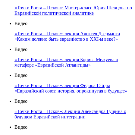
«Точки Роста – Псков»: Мастер-класс Юрия Шевцова по
Евразийской политической аналитике
Видео
«Точки Роста – Псков»: лекция Алексея Дзерманта
«Каким должно быть евразийство в XXI-м веке?»
Видео
«Точки Роста – Псков»: лекция Бориса Межуева о
метафоре «Евразийской Атлантиды»
Видео
«Точки Роста – Псков»: лекция Фёдора Гайды
«Евразийский союз: история, опрокинутая в будущее»
Видео
«Точки Роста – Псков»: Лекция Александра Гущина о
будущем Евразийской интеграции
Видео