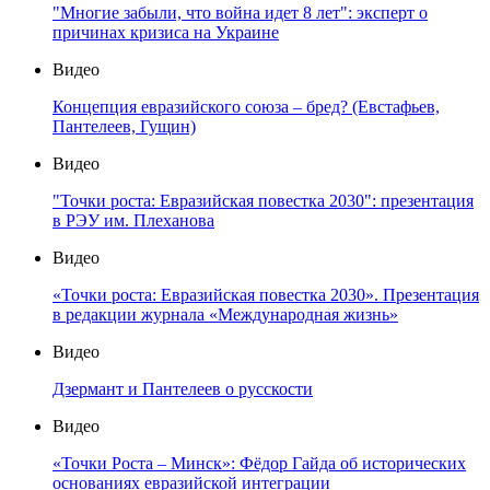
"Многие забыли, что война идет 8 лет": эксперт о
причинах кризиса на Украине
Видео
Концепция евразийского союза – бред? (Евстафьев,
Пантелеев, Гущин)
Видео
"Точки роста: Евразийская повестка 2030": презентация
в РЭУ им. Плеханова
Видео
«Точки роста: Евразийская повестка 2030». Презентация
в редакции журнала «Международная жизнь»
Видео
Дзермант и Пантелеев о русскости
Видео
«Точки Роста – Минск»: Фёдор Гайда об исторических
основаниях евразийской интеграции