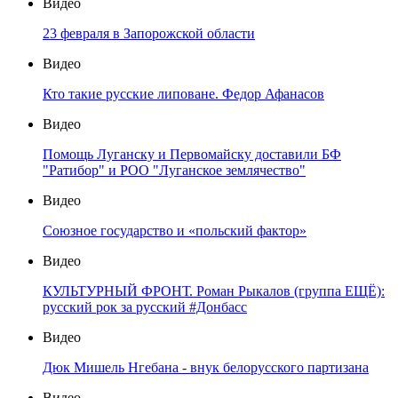
Видео
23 февраля в Запорожской области
Видео
Кто такие русские липоване. Федор Афанасов
Видео
Помощь Луганску и Первомайску доставили БФ
"Ратибор" и РОО "Луганское землячество"
Видео
Союзное государство и «польский фактор»
Видео
КУЛЬТУРНЫЙ ФРОНТ. Роман Рыкалов (группа ЕЩЁ):
русский рок за русский #Донбасс
Видео
Дюк Мишель Нгебана - внук белорусского партизана
Видео