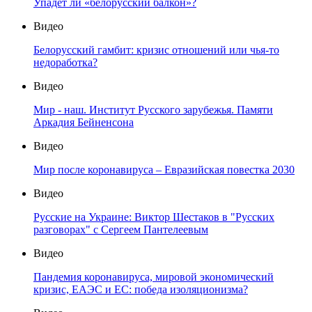
Упадет ли «белорусский балкон»?
Видео
Белорусский гамбит: кризис отношений или чья-то
недоработка?
Видео
Мир - наш. Институт Русского зарубежья. Памяти
Аркадия Бейненсона
Видео
Мир после коронавируса – Евразийская повестка 2030
Видео
Русские на Украине: Виктор Шестаков в "Русских
разговорах" с Сергеем Пантелеевым
Видео
Пандемия коронавируса, мировой экономический
кризис, ЕАЭС и ЕС: победа изоляционизма?