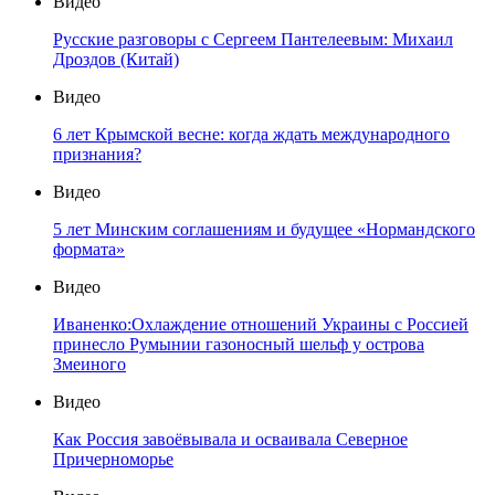
Видео
Русские разговоры с Сергеем Пантелеевым: Михаил
Дроздов (Китай)
Видео
6 лет Крымской весне: когда ждать международного
признания?
Видео
5 лет Минским соглашениям и будущее «Нормандского
формата»
Видео
Иваненко:Охлаждение отношений Украины с Россией
принесло Румынии газоносный шельф у острова
Змеиного
Видео
Как Россия завоёвывала и осваивала Северное
Причерноморье