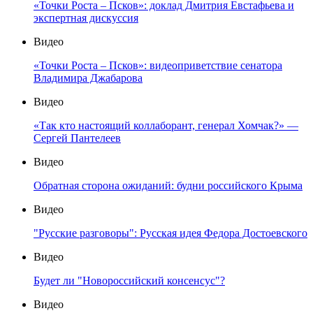
«Точки Роста – Псков»: доклад Дмитрия Евстафьева и
экспертная дискуссия
Видео
«Точки Роста – Псков»: видеоприветствие сенатора
Владимира Джабарова
Видео
«Так кто настоящий коллаборант, генерал Хомчак?» —
Сергей Пантелеев
Видео
Обратная сторона ожиданий: будни российского Крыма
Видео
"Русские разговоры": Русская идея Федора Достоевского
Видео
Будет ли "Новороссийский консенсус"?
Видео