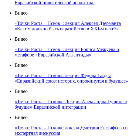
Евразийской политической аналитике
Видео
«Точки Роста – Псков»: лекция Алексея Дзерманта
«Каким должно быть евразийство в XXI-м веке?»
Видео
«Точки Роста – Псков»: лекция Бориса Межуева о
метафоре «Евразийской Атлантиды»
Видео
«Точки Роста – Псков»: лекция Фёдора Гайды
«Евразийский союз: история, опрокинутая в будущее»
Видео
«Точки Роста – Псков»: Лекция Александра Гущина о
будущем Евразийской интеграции
Видео
«Точки Роста – Псков»: доклад Дмитрия Евстафьева и
экспертная дискуссия