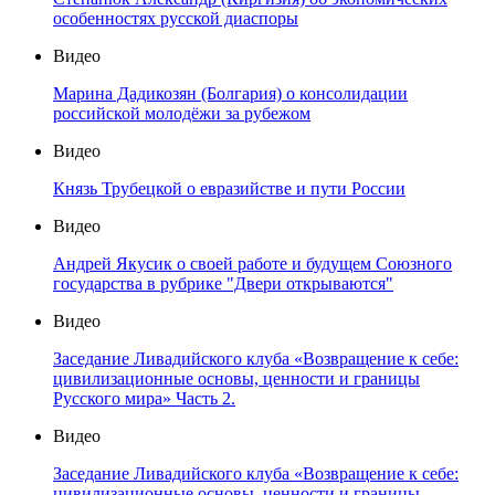
особенностях русской диаспоры
Видео
Марина Дадикозян (Болгария) о консолидации
российской молодёжи за рубежом
Видео
Князь Трубецкой о евразийстве и пути России
Видео
Андрей Якусик о своей работе и будущем Союзного
государства в рубрике "Двери открываются"
Видео
Заседание Ливадийского клуба «Возвращение к себе:
цивилизационные основы, ценности и границы
Русского мира» Часть 2.
Видео
Заседание Ливадийского клуба «Возвращение к себе:
цивилизационные основы, ценности и границы