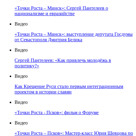
«Точки Роста – Минск»: Сергей Пантелеев о
национализме и евразийстве
Видео
«Точки Роста – Минск»: выступление депутата Госдумы
от Севастополя Дмитрия Белика
Видео
Сергей Пантелеев: «Как привлечь молодёжь в
политику?»
Видео
Как Крещение Руси стало первым интеграционным
проектом в истории славян
Видео
«Точки Роста - Псков»: фильм о Форуме
Видео
«Точки Роста – Псков»: Мастер-класс Юрия Шевцова по