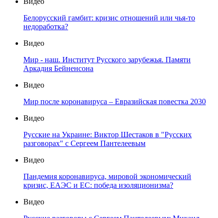
Видео
Белорусский гамбит: кризис отношений или чья-то
недоработка?
Видео
Мир - наш. Институт Русского зарубежья. Памяти
Аркадия Бейненсона
Видео
Мир после коронавируса – Евразийская повестка 2030
Видео
Русские на Украине: Виктор Шестаков в "Русских
разговорах" с Сергеем Пантелеевым
Видео
Пандемия коронавируса, мировой экономический
кризис, ЕАЭС и ЕС: победа изоляционизма?
Видео