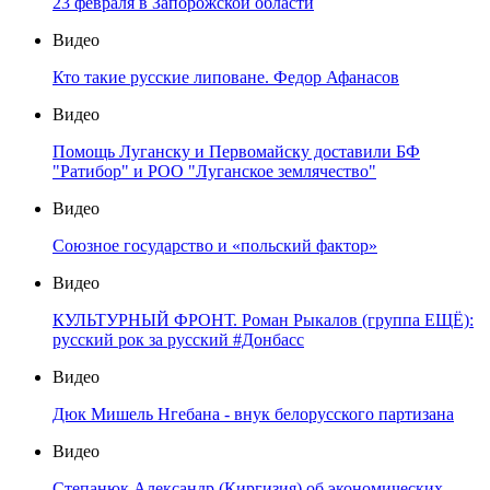
23 февраля в Запорожской области
Видео
Кто такие русские липоване. Федор Афанасов
Видео
Помощь Луганску и Первомайску доставили БФ
"Ратибор" и РОО "Луганское землячество"
Видео
Союзное государство и «польский фактор»
Видео
КУЛЬТУРНЫЙ ФРОНТ. Роман Рыкалов (группа ЕЩЁ):
русский рок за русский #Донбасс
Видео
Дюк Мишель Нгебана - внук белорусского партизана
Видео
Степанюк Александр (Киргизия) об экономических