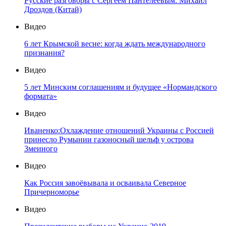
Русские разговоры с Сергеем Пантелеевым: Михаил
Дроздов (Китай)
Видео
6 лет Крымской весне: когда ждать международного
признания?
Видео
5 лет Минским соглашениям и будущее «Нормандского
формата»
Видео
Иваненко:Охлаждение отношений Украины с Россией
принесло Румынии газоносный шельф у острова
Змеиного
Видео
Как Россия завоёвывала и осваивала Северное
Причерноморье
Видео