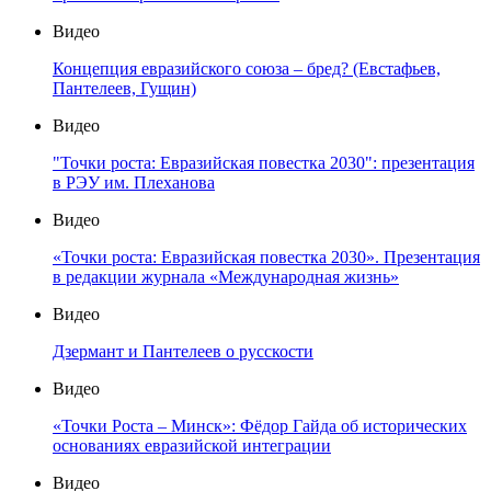
Видео
Концепция евразийского союза – бред? (Евстафьев,
Пантелеев, Гущин)
Видео
"Точки роста: Евразийская повестка 2030": презентация
в РЭУ им. Плеханова
Видео
«Точки роста: Евразийская повестка 2030». Презентация
в редакции журнала «Международная жизнь»
Видео
Дзермант и Пантелеев о русскости
Видео
«Точки Роста – Минск»: Фёдор Гайда об исторических
основаниях евразийской интеграции
Видео