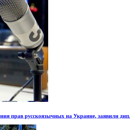
ния прав русскоязычных на Украине, заявили ди