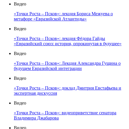
Видео
«Точки Роста – Псков»: лекция Бориса Межуева о
метафоре «Евразийской Атлантиды»
Видео
«Точки Роста – Псков»: лекция Фёдора Гайды
«Евразийский союз: история, опрокинутая в будущее»
Видео
«Точки Роста – Псков»: Лекция Александра Гущина о
будущем Евразийской интеграции
Видео
«Точки Роста – Псков»: доклад Дмитрия Евстафьева и
экспертная дискуссия
Видео
«Точки Роста – Псков»: видеоприветствие сенатора
Владимира Джабарова
Видео