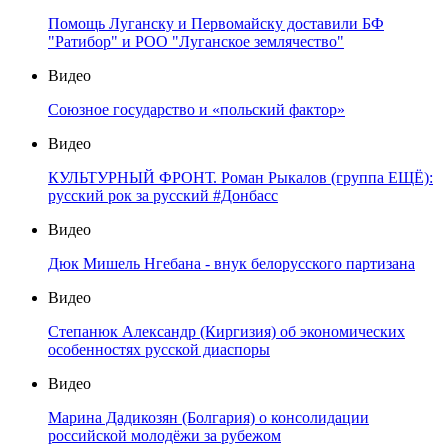
Помощь Луганску и Первомайску доставили БФ
"Ратибор" и РОО "Луганское землячество"
Видео
Союзное государство и «польский фактор»
Видео
КУЛЬТУРНЫЙ ФРОНТ. Роман Рыкалов (группа ЕЩЁ):
русский рок за русский #Донбасс
Видео
Дюк Мишель Нгебана - внук белорусского партизана
Видео
Степанюк Александр (Киргизия) об экономических
особенностях русской диаспоры
Видео
Марина Дадикозян (Болгария) о консолидации
российской молодёжи за рубежом