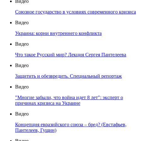
Видео
Союзное государство в условиях современного кризиса
Видео
Украина: корни внутреннего конфликта
Видео
Что такое Русский мир? Лекция Сергея Пантелеева
Видео
Защитить и обезвредить. Специальный репортаж
Видео
"Многие забыли, что война идет 8 лет": эксперт о
причинах кризиса на Украине
Видео
Концепция евразийского союза – бред? (Евстафьев,
Пантелеев, Гущин)
Видео