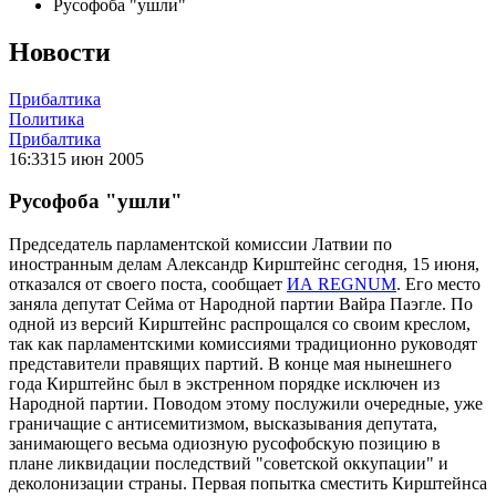
Русофоба "ушли"
Новости
Прибалтика
Политика
Прибалтика
16:33
15 июн 2005
Русофоба "ушли"
Председатель парламентской комиссии Латвии по
иностранным делам Александр Кирштейнс сегодня, 15 июня,
отказался от своего поста, сообщает
ИА REGNUM
. Его место
заняла депутат Сейма от Народной партии Вайра Паэгле. По
одной из версий Кирштейнс распрощался со своим креслом,
так как парламентскими комиссиями традиционно руководят
представители правящих партий. В конце мая нынешнего
года Кирштейнс был в экстренном порядке исключен из
Народной партии. Поводом этому послужили очередные, уже
граничащие с антисемитизмом, высказывания депутата,
занимающего весьма одиозную русофобскую позицию в
плане ликвидации последствий "советской оккупации" и
деколонизации страны. Первая попытка сместить Кирштейнса