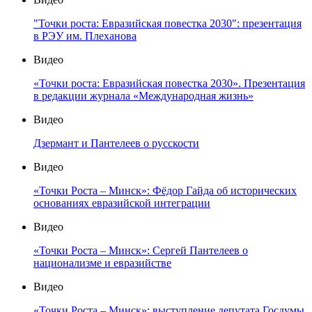
"Точки роста: Евразийская повестка 2030": презентация
в РЭУ им. Плеханова
Видео
«Точки роста: Евразийская повестка 2030». Презентация
в редакции журнала «Международная жизнь»
Видео
Дзермант и Пантелеев о русскости
Видео
«Точки Роста – Минск»: Фёдор Гайда об исторических
основаниях евразийской интеграции
Видео
«Точки Роста – Минск»: Сергей Пантелеев о
национализме и евразийстве
Видео
«Точки Роста – Минск»: выступление депутата Госдумы