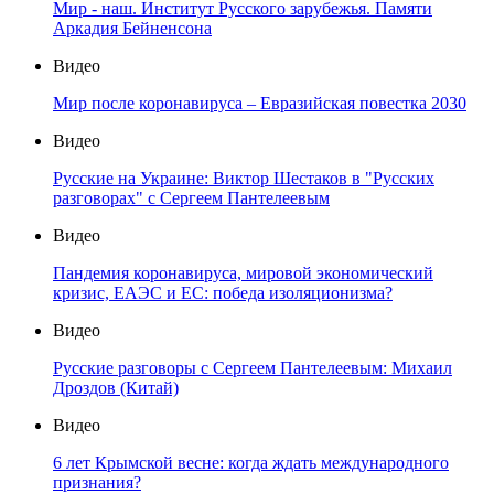
Мир - наш. Институт Русского зарубежья. Памяти
Аркадия Бейненсона
Видео
Мир после коронавируса – Евразийская повестка 2030
Видео
Русские на Украине: Виктор Шестаков в "Русских
разговорах" с Сергеем Пантелеевым
Видео
Пандемия коронавируса, мировой экономический
кризис, ЕАЭС и ЕС: победа изоляционизма?
Видео
Русские разговоры с Сергеем Пантелеевым: Михаил
Дроздов (Китай)
Видео
6 лет Крымской весне: когда ждать международного
признания?