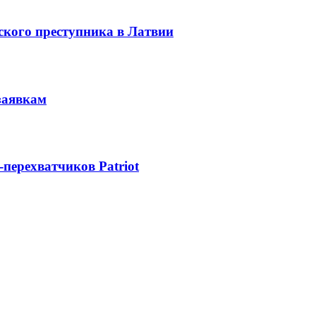
ского преступника в Латвии
заявкам
-перехватчиков Patriot