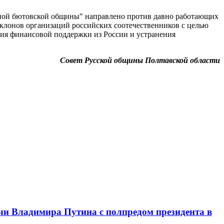
нной бютовской общины" направлено против давно работающих
 клонов организаций российских соотечественников с целью
ния финансовой поддержки из России и устранения
Совет Русской общины Полтавской области
чи Владимира Путина с полпредом президента в