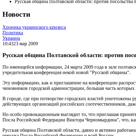
Русская община Полтавской области: против посольства 
Новости
Хроника украинского кризиса
Политика
Украина
10:43
23 мар 2009
Русская община Полтавской области: против пос
По имеющейся информации, 24 марта 2009 года в зале полтавск
учредительная конференция некой новой "Русской общины".
Эту информацию, как и приглашение на конференцию распростр
чиновников городской администрации, большая часть которых 
В городе, где при потворстве городских властей уничтожены 
действующих организаций российских соотечественников, даже
Но особо провокационным выглядит то, что приглашая принять
Посла Российской Федерации Виктора Черномырдина", что, ка
Русская община Полтавской области, давно и активно работа
имиджа Посла Российской Федерации и всей России.