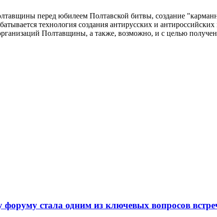
Полтавщины перед юбилеем Полтавской битвы, создание "карма
абатывается технология создания антирусских и антироссийских
организаций Полтавщины, а также, возможно, и с целью получе
 форуму стала одним из ключевых вопросов встре