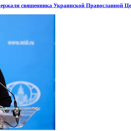
держали священника Украинской Православной Ц