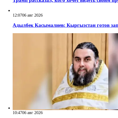
Трамп рассказал, кого хочет видеть своим п
12:07
06 авг 2026
Адылбек Касымалиев: Кыргызстан готов запу
10:47
06 авг 2026