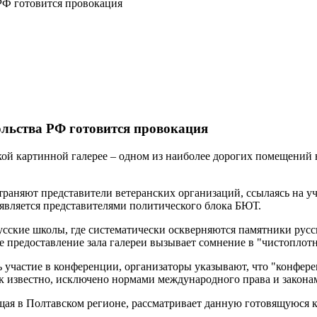
РФ готовится провокация
ольства РФ готовится провокация
ой картинной галерее – одном из наиболее дорогих помещений в
аняют представители ветеранских организаций, ссылаясь на уч
является представителями политического блока БЮТ.
русские школы, где систематически оскверняются памятники рус
 предоставление зала галереи вызывает сомнение в "чистоплот
 участие в конференции, организаторы указывают, что "конфер
к известно, исключено нормами международного права и закона
ющая в Полтавском регионе, рассматривает данную готовящуюся