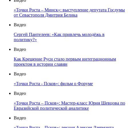
Видео
«Точки Роста – Минск»: выступление депутата Госдумы
от Севастополя Дмитрия Белика
Видео
Сергей Пантелеев: «Как привлечь молодёжь в
политику?»
Видео
Как Крещение Руси стало первым интеграционным
проектом в истории славян
Видео
«Точки Роста - Псков»: фильм о Форуме
Видео
«Точки Роста – Псков»: Мастер-класс Юрия Шевцова по
Евразийской политической аналитике
Видео
«Точки Роста – Псков»: лекция Алексея Дзерманта