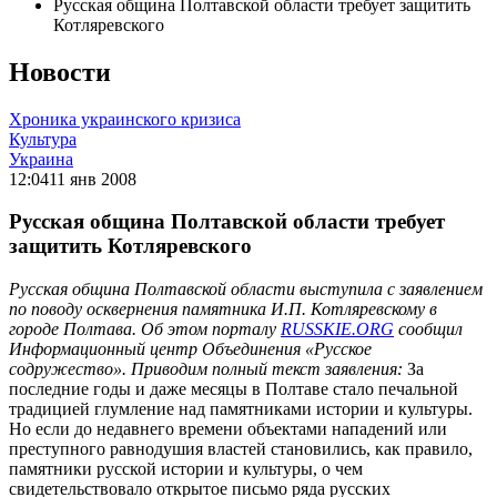
Русская община Полтавской области требует защитить
Котляревского
Новости
Хроника украинского кризиса
Культура
Украина
12:04
11 янв 2008
Русская община Полтавской области требует
защитить Котляревского
Русская община Полтавской области выступила с заявлением
по поводу осквернения памятника И.П. Котляревскому в
городе Полтава. Об этом порталу
RUSSKIE.ORG
сообщил
Информационный центр Объединения «Русское
содружество». Приводим полный текст заявления:
За
последние годы и даже месяцы в Полтаве стало печальной
традицией глумление над памятниками истории и культуры.
Но если до недавнего времени объектами нападений или
преступного равнодушия властей становились, как правило,
памятники русской истории и культуры, о чем
свидетельствовало открытое письмо ряда русских