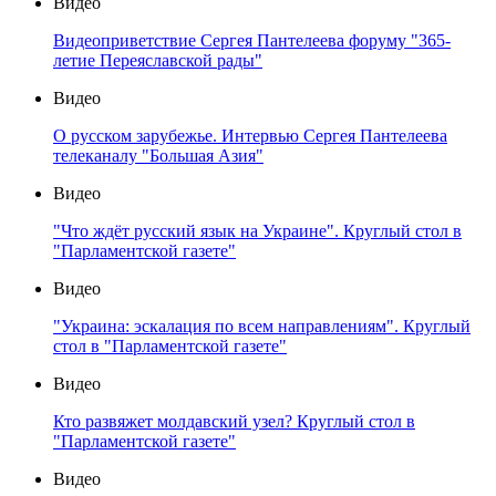
Видео
Видеоприветствие Сергея Пантелеева форуму "365-
летие Переяславской рады"
Видео
О русском зарубежье. Интервью Сергея Пантелеева
телеканалу "Большая Азия"
Видео
"Что ждёт русский язык на Украине". Круглый стол в
"Парламентской газете"
Видео
"Украина: эскалация по всем направлениям". Круглый
стол в "Парламентской газете"
Видео
Кто развяжет молдавский узел? Круглый стол в
"Парламентской газете"
Видео