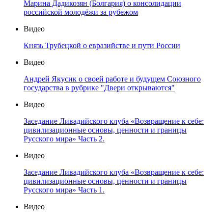
Марина Дадикозян (Болгария) о консолидации
российской молодёжи за рубежом
Видео
Князь Трубецкой о евразийстве и пути России
Видео
Андрей Якусик о своей работе и будущем Союзного
государства в рубрике "Двери открываются"
Видео
Заседание Ливадийского клуба «Возвращение к себе:
цивилизационные основы, ценности и границы
Русского мира» Часть 2.
Видео
Заседание Ливадийского клуба «Возвращение к себе:
цивилизационные основы, ценности и границы
Русского мира» Часть 1.
Видео