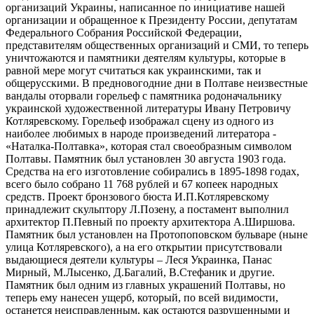
организаций Украины, написанное по инициативе нашей
организации и обращенное к Президенту России, депутатам
Федерального Собрания Российской Федерации,
представителям общественных организаций и СМИ, то теперь
уничтожаются и памятники деятелям культуры, которые в
равной мере могут считаться как украинскими, так и
общерусскими. В предновогодние дни в Полтаве неизвестные
вандалы оторвали горельеф с памятника родоначальнику
украинской художественной литературы Ивану Петровичу
Котляревскому. Горельеф изображал сцену из одного из
наиболее любимых в народе произведений литератора -
«Наталка-Полтавка», которая стал своеобразным символом
Полтавы. Памятник был установлен 30 августа 1903 года.
Средства на его изготовление собирались в 1895-1898 годах,
всего было собрано 11 768 рублей и 67 копеек народных
средств. Проект бронзового бюста И.П.Котляревскому
принадлежит скульптору Л.Позену, а постамент выполнил
архитектор П.Певный по проекту архитектора А.Ширшова.
Памятник был установлен на Протопоповском бульваре (ныне
улица Котляревского), а на его открытии присутствовали
выдающиеся деятели культуры – Леся Украинка, Панас
Мирный, М.Лысенко, Д.Багалий, В.Стефаник и другие.
Памятник был одним из главных украшений Полтавы, но
теперь ему нанесен ущерб, который, по всей видимости,
останется неисправленным, как остаются разрушенными и