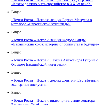
«Каким должно быть евразийство в XXI-м веке?»
Видео
«Точки Роста – Псков»: лекция Бориса Межуева о
метафоре «Евразийской Атлантиды»
Видео
«Точки Роста – Псков»: лекция Фёдора Гайды
«Евразийский союз: история, опрокинутая в будущее»
Видео
«Точки Роста – Псков»: Лекция Александра Гущина о
будущем Евразийской интеграции
Видео
«Точки Роста – Псков»: доклад Дмитрия Евстафьева и
экспертная дискуссия
Видео
«Точки Роста – Псков»: видеоприветствие сенатора
Владимира Джабарова