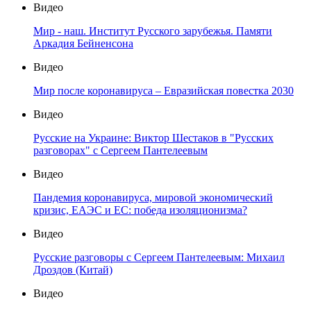
Видео
Мир - наш. Институт Русского зарубежья. Памяти
Аркадия Бейненсона
Видео
Мир после коронавируса – Евразийская повестка 2030
Видео
Русские на Украине: Виктор Шестаков в "Русских
разговорах" с Сергеем Пантелеевым
Видео
Пандемия коронавируса, мировой экономический
кризис, ЕАЭС и ЕС: победа изоляционизма?
Видео
Русские разговоры с Сергеем Пантелеевым: Михаил
Дроздов (Китай)
Видео