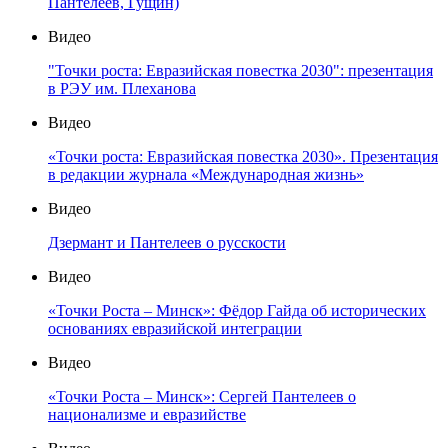
Пантелеев, Гущин)
Видео
"Точки роста: Евразийская повестка 2030": презентация
в РЭУ им. Плеханова
Видео
«Точки роста: Евразийская повестка 2030». Презентация
в редакции журнала «Международная жизнь»
Видео
Дзермант и Пантелеев о русскости
Видео
«Точки Роста – Минск»: Фёдор Гайда об исторических
основаниях евразийской интеграции
Видео
«Точки Роста – Минск»: Сергей Пантелеев о
национализме и евразийстве