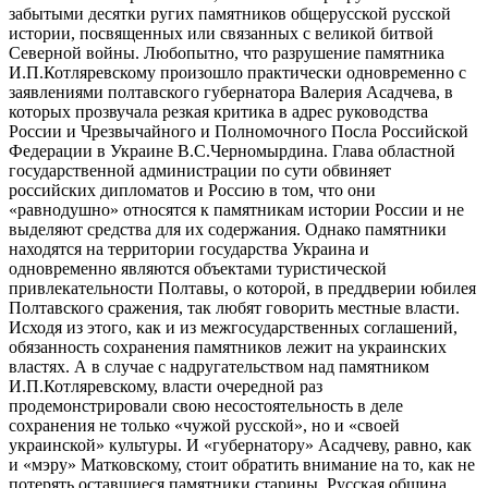
забытыми десятки ругих памятников общерусской русской
истории, посвященных или связанных с великой битвой
Северной войны. Любопытно, что разрушение памятника
И.П.Котляревскому произошло практически одновременно с
заявлениями полтавского губернатора Валерия Асадчева, в
которых прозвучала резкая критика в адрес руководства
России и Чрезвычайного и Полномочного Посла Российской
Федерации в Украине В.С.Черномырдина. Глава областной
государственной администрации по сути обвиняет
российских дипломатов и Россию в том, что они
«равнодушно» относятся к памятникам истории России и не
выделяют средства для их содержания. Однако памятники
находятся на территории государства Украина и
одновременно являются объектами туристической
привлекательности Полтавы, о которой, в преддверии юбилея
Полтавского сражения, так любят говорить местные власти.
Исходя из этого, как и из межгосударственных соглашений,
обязанность сохранения памятников лежит на украинских
властях. А в случае с надругательством над памятником
И.П.Котляревскому, власти очередной раз
продемонстрировали свою несостоятельность в деле
сохранения не только «чужой русской», но и «своей
украинской» культуры. И «губернатору» Асадчеву, равно, как
и «мэру» Матковскому, стоит обратить внимание на то, как не
потерять оставшиеся памятники старины. Русская община