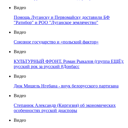
Видео
Помощь Луганску и Первомайску доставили БФ
"Ратибор" и РОО "Луганское землячество"
Видео
Союзное государство и «польский фактор»
Видео
КУЛЬТУРНЫЙ ФРОНТ. Роман Рыкалов (группа ЕЩЁ):
русский рок за русский #Донбасс
Видео
Дюк Мишель Нгебана - внук белорусского партизана
Видео
Степанюк Александр (Киргизия) об экономических
особенностях русской диаспоры
Видео