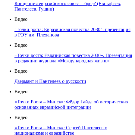
Концепция евразийского союза – бред? (Евстафьев,
Пантелеев, Гущин)
Видео
"Точки роста: Евразийская повестка 2030": презентация
в РЭУ им. Плеханова
Видео
«Точки роста: Евразийская повестка 2030». Презентация
в редакции журнала «Международная жизнь»
Видео
Дзермант и Пантелеев о русскости
Видео
«Точки Роста – Минск»: Фёдор Гайда об исторических
основаниях евразийской интеграции
Видео
«Точки Роста – Минск»: Сергей Пантелеев о
национализме и евразийстве