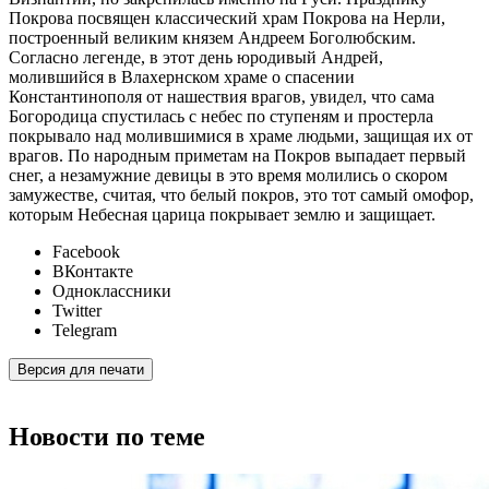
Покрова посвящен классический храм Покрова на Нерли,
построенный великим князем Андреем Боголюбским.
Согласно легенде, в этот день юродивый Андрей,
молившийся в Влахернском храме о спасении
Константинополя от нашествия врагов, увидел, что сама
Богородица спустилась с небес по ступеням и простерла
покрывало над молившимися в храме людьми, защищая их от
врагов. По народным приметам на Покров выпадает первый
снег, а незамужние девицы в это время молились о скором
замужестве, считая, что белый покров, это тот самый омофор,
которым Небесная царица покрывает землю и защищает.
Facebook
ВКонтакте
Одноклассники
Twitter
Telegram
Версия для печати
Новости по теме