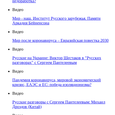
недоработка?
Видео
Мир - наш. Институт Русского зарубежья. Памяти
Аркадия Бейненсона
Видео
Мир после коронавируса – Евразийская повестка 2030
Видео
Русские на Украине: Виктор Шестаков в "Русских
разговорах" с Сергеем Пантелеевым
Видео
Пандемия коронавируса, мировой экономический
кризис, ЕАЭС и ЕС: победа изоляционизма?
Видео
Русские разговоры с Сергеем Пантелеевым: Михаил
Дроздов (Китай)