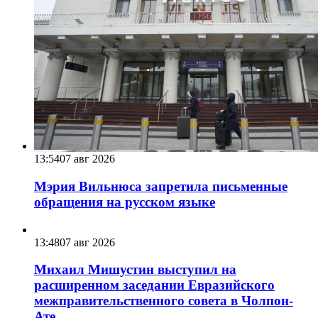
13:54
07 авг 2026
Мэрия Вильнюса запретила письменные
обращения на русском языке
13:48
07 авг 2026
Михаил Мишустин выступил на
расширенном заседании Евразийского
межправительственного совета в Чолпон-
Ате