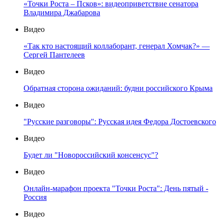
«Точки Роста – Псков»: видеоприветствие сенатора
Владимира Джабарова
Видео
«Так кто настоящий коллаборант, генерал Хомчак?» —
Сергей Пантелеев
Видео
Обратная сторона ожиданий: будни российского Крыма
Видео
"Русские разговоры": Русская идея Федора Достоевского
Видео
Будет ли "Новороссийский консенсус"?
Видео
Онлайн-марафон проекта "Точки Роста": День пятый -
Россия
Видео