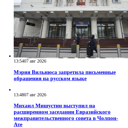
13:54
07 авг 2026
Мэрия Вильнюса запретила письменные
обращения на русском языке
13:48
07 авг 2026
Михаил Мишустин выступил на
расширенном заседании Евразийского
межправительственного совета в Чолпон-
Ате