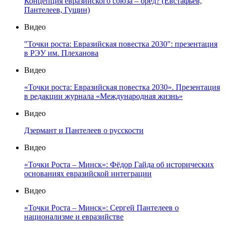
Концепция евразийского союза – бред? (Евстафьев,
Пантелеев, Гущин)
Видео
"Точки роста: Евразийская повестка 2030": презентация
в РЭУ им. Плеханова
Видео
«Точки роста: Евразийская повестка 2030». Презентация
в редакции журнала «Международная жизнь»
Видео
Дзермант и Пантелеев о русскости
Видео
«Точки Роста – Минск»: Фёдор Гайда об исторических
основаниях евразийской интеграции
Видео
«Точки Роста – Минск»: Сергей Пантелеев о
национализме и евразийстве