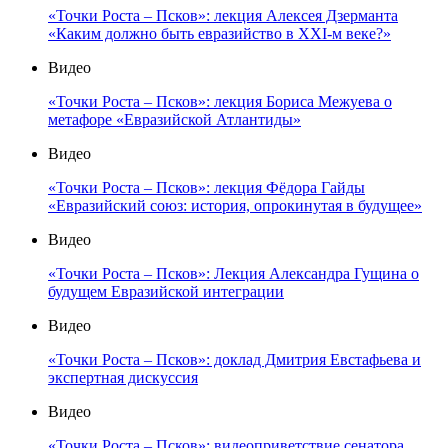
«Точки Роста – Псков»: лекция Алексея Дзерманта
«Каким должно быть евразийство в XXI-м веке?»
Видео
«Точки Роста – Псков»: лекция Бориса Межуева о
метафоре «Евразийской Атлантиды»
Видео
«Точки Роста – Псков»: лекция Фёдора Гайды
«Евразийский союз: история, опрокинутая в будущее»
Видео
«Точки Роста – Псков»: Лекция Александра Гущина о
будущем Евразийской интеграции
Видео
«Точки Роста – Псков»: доклад Дмитрия Евстафьева и
экспертная дискуссия
Видео
«Точки Роста – Псков»: видеоприветствие сенатора