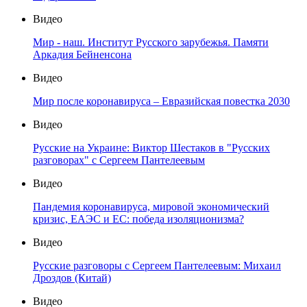
Видео
Мир - наш. Институт Русского зарубежья. Памяти
Аркадия Бейненсона
Видео
Мир после коронавируса – Евразийская повестка 2030
Видео
Русские на Украине: Виктор Шестаков в "Русских
разговорах" с Сергеем Пантелеевым
Видео
Пандемия коронавируса, мировой экономический
кризис, ЕАЭС и ЕС: победа изоляционизма?
Видео
Русские разговоры с Сергеем Пантелеевым: Михаил
Дроздов (Китай)
Видео