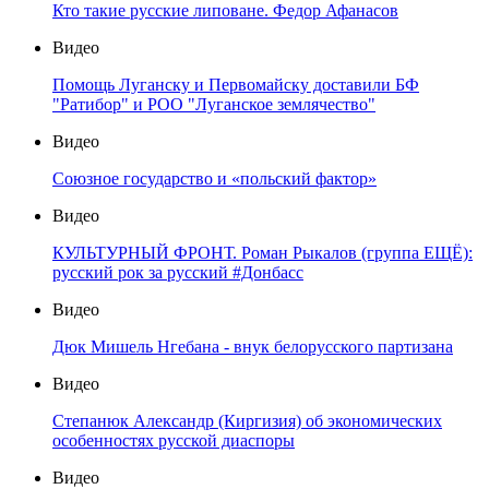
Кто такие русские липоване. Федор Афанасов
Видео
Помощь Луганску и Первомайску доставили БФ
"Ратибор" и РОО "Луганское землячество"
Видео
Союзное государство и «польский фактор»
Видео
КУЛЬТУРНЫЙ ФРОНТ. Роман Рыкалов (группа ЕЩЁ):
русский рок за русский #Донбасс
Видео
Дюк Мишель Нгебана - внук белорусского партизана
Видео
Степанюк Александр (Киргизия) об экономических
особенностях русской диаспоры
Видео