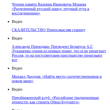
Чтения памяти Валерия Ивановича Мошева
«Разделенный русский народ: трудный путь к
воссоединению»
Видео
СКАЗИТЕЛЬСТВО Переосмысляя старину
Видео
Александр Приходько: Президент Беларуси А.Г.
Лукашенко одним из первых понял, что если проиграет
Россия, то на постсоветском пространстве проиграют
все
Видео
Михаил Дроздов: «Найти место соотечественников в
новом мире»
Видео
Преображенский клуб. «Российские традиционные
ценности: как строить Образ Будущего»