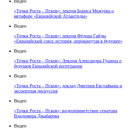
Видео
«Точки Роста – Псков»: лекция Бориса Межуева о
метафоре «Евразийской Атлантиды»
Видео
«Точки Роста – Псков»: лекция Фёдора Гайды
«Евразийский союз: история, опрокинутая в будущее»
Видео
«Точки Роста – Псков»: Лекция Александра Гущина о
будущем Евразийской интеграции
Видео
«Точки Роста – Псков»: доклад Дмитрия Евстафьева и
экспертная дискуссия
Видео
«Точки Роста – Псков»: видеоприветствие сенатора
Владимира Джабарова
Видео