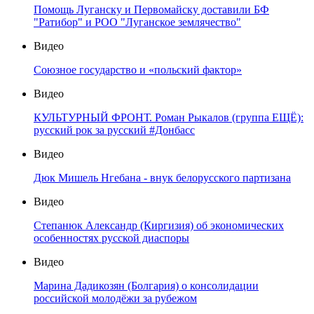
Помощь Луганску и Первомайску доставили БФ
"Ратибор" и РОО "Луганское землячество"
Видео
Союзное государство и «польский фактор»
Видео
КУЛЬТУРНЫЙ ФРОНТ. Роман Рыкалов (группа ЕЩЁ):
русский рок за русский #Донбасс
Видео
Дюк Мишель Нгебана - внук белорусского партизана
Видео
Степанюк Александр (Киргизия) об экономических
особенностях русской диаспоры
Видео
Марина Дадикозян (Болгария) о консолидации
российской молодёжи за рубежом