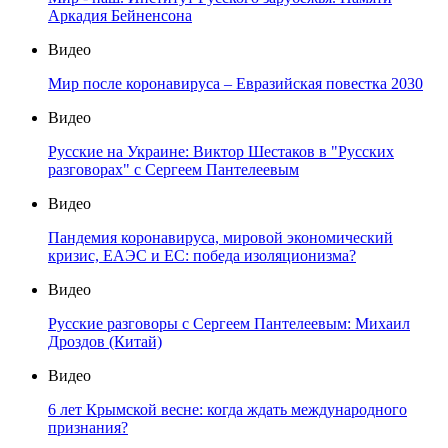
Аркадия Бейненсона
Видео
Мир после коронавируса – Евразийская повестка 2030
Видео
Русские на Украине: Виктор Шестаков в "Русских
разговорах" с Сергеем Пантелеевым
Видео
Пандемия коронавируса, мировой экономический
кризис, ЕАЭС и ЕС: победа изоляционизма?
Видео
Русские разговоры с Сергеем Пантелеевым: Михаил
Дроздов (Китай)
Видео
6 лет Крымской весне: когда ждать международного
признания?