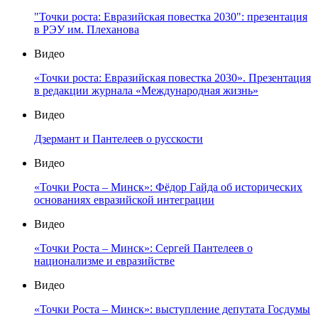
"Точки роста: Евразийская повестка 2030": презентация
в РЭУ им. Плеханова
Видео
«Точки роста: Евразийская повестка 2030». Презентация
в редакции журнала «Международная жизнь»
Видео
Дзермант и Пантелеев о русскости
Видео
«Точки Роста – Минск»: Фёдор Гайда об исторических
основаниях евразийской интеграции
Видео
«Точки Роста – Минск»: Сергей Пантелеев о
национализме и евразийстве
Видео
«Точки Роста – Минск»: выступление депутата Госдумы