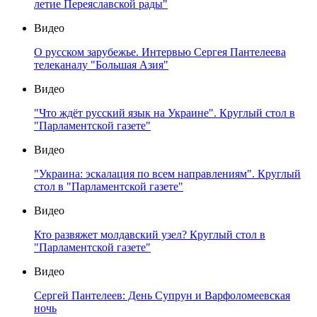
летие Переяславской рады"
Видео
О русском зарубежье. Интервью Сергея Пантелеева
телеканалу "Большая Азия"
Видео
"Что ждёт русский язык на Украине". Круглый стол в
"Парламентской газете"
Видео
"Украина: эскалация по всем направлениям". Круглый
стол в "Парламентской газете"
Видео
Кто развяжет молдавский узел? Круглый стол в
"Парламентской газете"
Видео
Сергей Пантелеев: День Супрун и Варфоломеевская
ночь