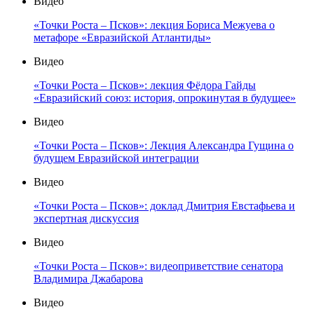
Видео
«Точки Роста – Псков»: лекция Бориса Межуева о
метафоре «Евразийской Атлантиды»
Видео
«Точки Роста – Псков»: лекция Фёдора Гайды
«Евразийский союз: история, опрокинутая в будущее»
Видео
«Точки Роста – Псков»: Лекция Александра Гущина о
будущем Евразийской интеграции
Видео
«Точки Роста – Псков»: доклад Дмитрия Евстафьева и
экспертная дискуссия
Видео
«Точки Роста – Псков»: видеоприветствие сенатора
Владимира Джабарова
Видео