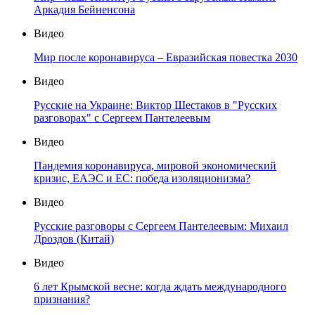
Аркадия Бейненсона
Видео
Мир после коронавируса – Евразийская повестка 2030
Видео
Русские на Украине: Виктор Шестаков в "Русских
разговорах" с Сергеем Пантелеевым
Видео
Пандемия коронавируса, мировой экономический
кризис, ЕАЭС и ЕС: победа изоляционизма?
Видео
Русские разговоры с Сергеем Пантелеевым: Михаил
Дроздов (Китай)
Видео
6 лет Крымской весне: когда ждать международного
признания?