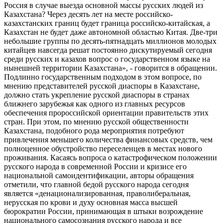
Россия в случае выезда основной массы русских людей из
Казахстана? Через десять лет на месте российско-
казахстанских границ будет граница российско-китайская, а
Казахстан не будет даже автономной областью Китая. Две-три
небольшие группы по десять-пятнадцать миллионов молодых
китайцев навсегда решат постоянно дискутируемый сегодня
среди русских и казахов вопрос о государственном языке на
нынешней территории Казахстана», - говорится в обращении.
Подлинно государственным подходом в этом вопросе, по
мнению представителей русской диаспоры в Казахстане,
должно стать укрепление русской диаспоры в странах
ближнего зарубежья как одного из главных ресурсов
обеспечения пророссийской ориентации правительств этих
стран. При этом, по мнению русской общественности
Казахстана, подобного рода мероприятия потребуют
привлечения меньшего количества финансовых средств, чем
полноценное обустройство переселенцев в местах нового
проживания. Касаясь вопроса о катастрофическом положении
русского народа в современной России и кризисе его
национальной самоидентификации, авторы обращения
отметили, что главной бедой русского народа сегодня
является «денационализированная, праволиберальная,
нерусская по крови и духу основная масса высшей
бюрократии России, принимающая в штыки возрождение
национального самосознания русского народа и все