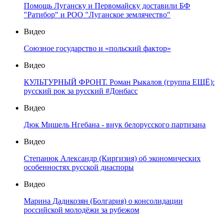
Помощь Луганску и Первомайску доставили БФ
"Ратибор" и РОО "Луганское землячество"
Видео
Союзное государство и «польский фактор»
Видео
КУЛЬТУРНЫЙ ФРОНТ. Роман Рыкалов (группа ЕЩЁ):
русский рок за русский #Донбасс
Видео
Дюк Мишель Нгебана - внук белорусского партизана
Видео
Степанюк Александр (Киргизия) об экономических
особенностях русской диаспоры
Видео
Марина Дадикозян (Болгария) о консолидации
российской молодёжи за рубежом